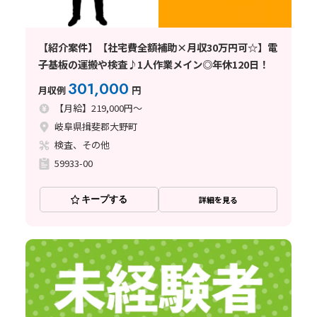
【紹介案件】【社宅費全額補助×月収30万円可☆】電
子基板の運搬や検査♪1人作業メイン◎年休120日！
301,000
月収例
円
【月給】219,000円～
岐阜県揖斐郡大野町
検査、その他
59933-00
キープする
詳細を見る