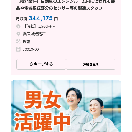
【紹介案件】自動車のエンジンルーム内に使われる部
品や電機系統部分のセンサー等の製造スタッフ
344,175
月収例
円
【時給】1,560円～
兵庫県姫路市
検査
59919-00
キープする
詳細を見る