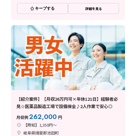
キープする
詳細を見る
【紹介案件】【月収26万円可×年休121日】経験者必
見☆医薬品製造工場で設備保全♪2人作業で安心◎
262,000
月収例
円
【時給】1,350円～
岐阜県揖斐郡池田町