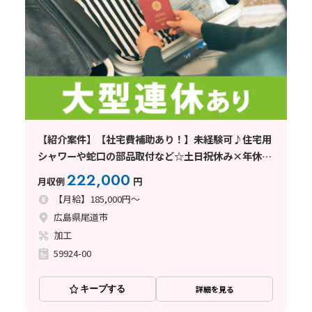
【紹介案件】【社宅費補助あり！】未経験可♪住宅用
シャワーや蛇口の部品取付など☆土日祝休み×年休
126日◎
222,000
月収例
円
【月給】185,000円～
広島県尾道市
加工
59924-00
キープする
詳細を見る