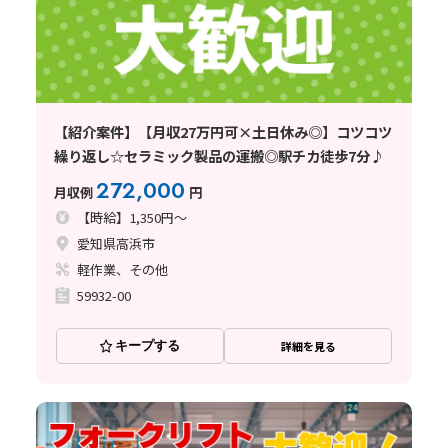
【紹介案件】【月収27万円可×土日休み◎】コツコツ
繰り返し☆セラミック製品の運搬◎駅チカ徒歩7分♪
272,000
月収例
円
【時給】1,350円～
愛知県高浜市
軽作業、その他
59932-00
キープする
詳細を見る