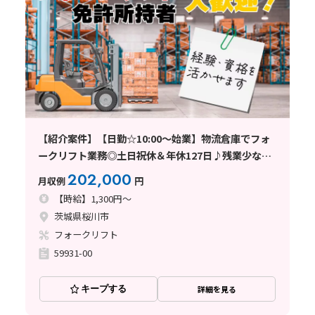
【紹介案件】【日勤☆10:00～始業】物流倉庫でフォ
ークリフト業務◎土日祝休＆年休127日♪残業少な
め！
202,000
月収例
円
【時給】1,300円～
茨城県桜川市
フォークリフト
59931-00
キープする
詳細を見る