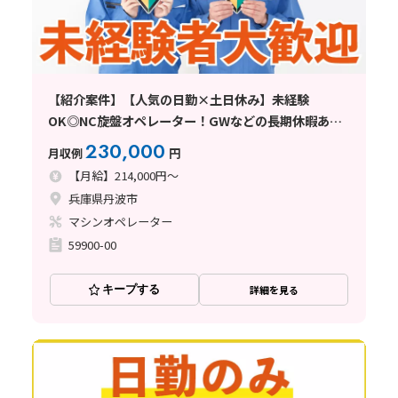
【紹介案件】【人気の日勤×土日休み】未経験
OK◎NC旋盤オペレーター！GWなどの長期休暇あり
☆残業少なめ♪
230,000
月収例
円
【月給】214,000円～
兵庫県丹波市
マシンオペレーター
59900-00
キープする
詳細を見る