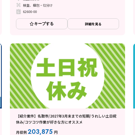
検査、梱包・仕分け
62600-00
キープする
詳細を見る
【紹介案件】名取市/2027年3月末までの短期/うれしい土日祝
休み/コツコツ作業が好きな方にオススメ
203,875
月収例
円