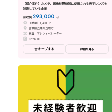
【紹介案件】カメラ、画像処理機器に使用される光学レンズを
製造している企業
293,000
月収例
円
【時給】1,400円～
宮城県亘理郡亘理町
検査、マシンオペレーター
62592-00
キープする
詳細を見る