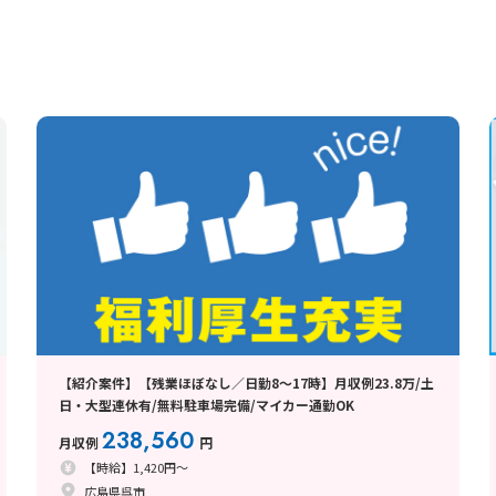
【紹介案件】【残業ほぼなし／日勤8～17時】月収例23.8万/土
日・大型連休有/無料駐車場完備/マイカー通勤OK
238,560
月収例
円
【時給】1,420円～
広島県呉市