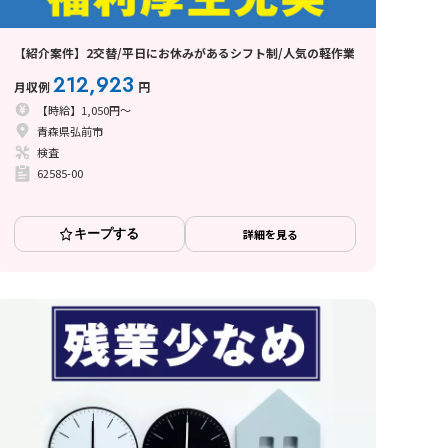
【紹介案件】2交替/平日にお休みがあるシフト制/人気の軽作業
212,923
月収例
円
【時給】1,050円～
青森県弘前市
検査
62585-00
キープする
詳細を見る