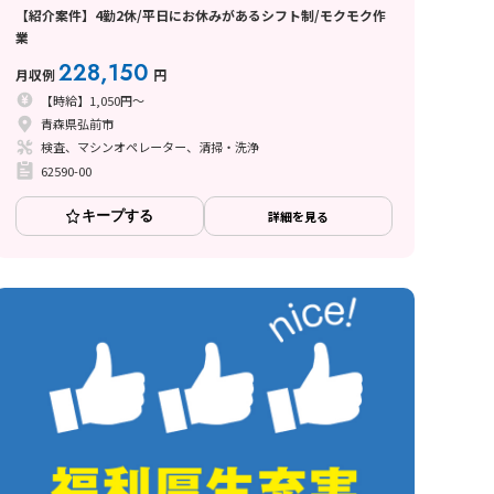
【紹介案件】4勤2休/平日にお休みがあるシフト制/モクモク作
業
228,150
月収例
円
【時給】1,050円～
青森県弘前市
検査、マシンオペレーター、清掃・洗浄
62590-00
キープする
詳細を見る