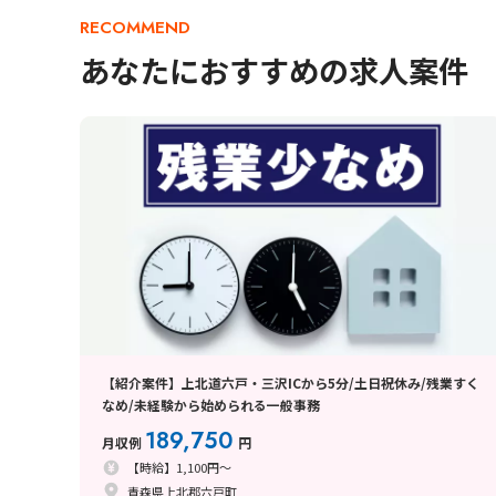
RECOMMEND
あなたにおすすめの求人案件
【紹介案件】上北道六戸・三沢ICから5分/土日祝休み/残業すく
なめ/未経験から始められる一般事務
189,750
月収例
円
【時給】1,100円～
青森県上北郡六戸町