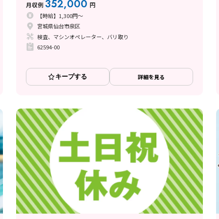
352,000
月収例
円
【時給】1,300円～
宮城県仙台市泉区
検査、マシンオペレーター、バリ取り
62594-00
キープする
詳細を見る