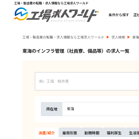
工場・製造業の転職・求人情報なら工場求人ワールド
条件から探す
正
工場・製造業の転職・求人情報なら工場求人ワールド
求人検索
東
東海のインフラ管理（社員寮、備品等）の求人一覧
東海
所在地
派遣/
紹介
雇用
形態
勤務
時間
福利
厚生
生活