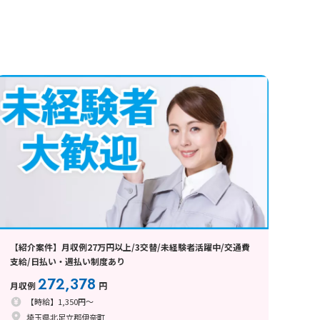
【紹介案件】月収例27万円以上/3交替/未経験者活躍中/交通費
支給/日払い・週払い制度あり
272,378
月収例
円
【時給】1,350円～
埼玉県北足立郡伊奈町