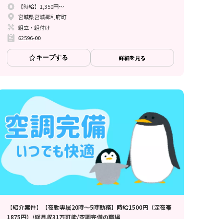
【時給】1,350円～
宮城県宮城郡利府町
組立・組付け
62596-00
キープする
詳細を見る
【紹介案件】【夜勤専属20時～5時勤務】時給1500円（深夜帯
1875円）/総月収31万可能/空調完備の職場