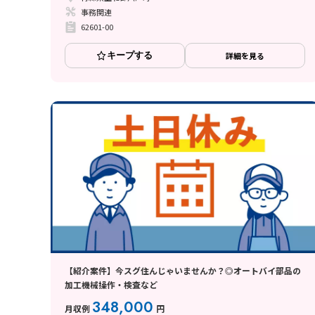
事務関連
62601-00
キープする
詳細を見る
【紹介案件】今スグ住んじゃいませんか？◎オートバイ部品の
加工機械操作・検査など
348,000
月収例
円