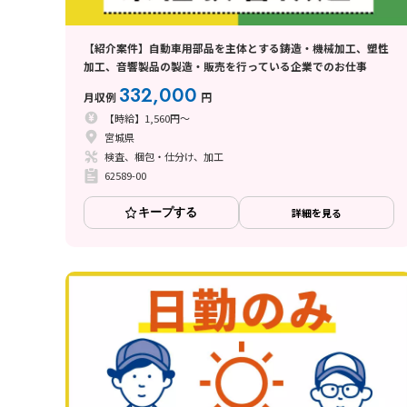
【紹介案件】自動車用部品を主体とする鋳造・機械加工、塑性
加工、音響製品の製造・販売を行っている企業でのお仕事
332,000
月収例
円
【時給】1,560円～
宮城県
検査、梱包・仕分け、加工
62589-00
キープする
詳細を見る