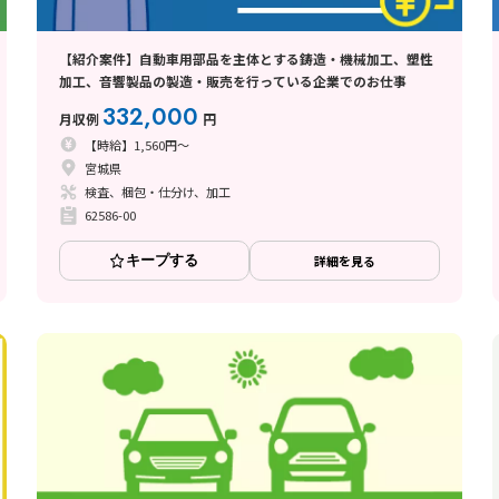
【紹介案件】自動車用部品を主体とする鋳造・機械加工、塑性
加工、音響製品の製造・販売を行っている企業でのお仕事
332,000
月収例
円
【時給】1,560円～
宮城県
検査、梱包・仕分け、加工
62586-00
キープする
詳細を見る