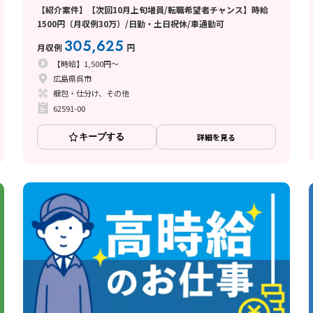
【紹介案件】【次回10月上旬増員/転職希望者チャンス】時給
1500円（月収例30万）/日勤・土日祝休/車通勤可
305,625
月収例
円
【時給】1,500円～
広島県呉市
梱包・仕分け、その他
62591-00
キープする
詳細を見る