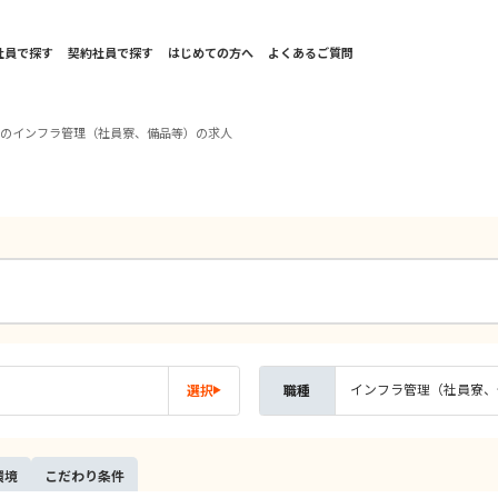
社員で探す
契約社員で探す
はじめての方へ
よくあるご質問
海のインフラ管理（社員寮、備品等）の求人
インフラ管理（社員寮、
選択
職種
環境
こだ
わり
条件