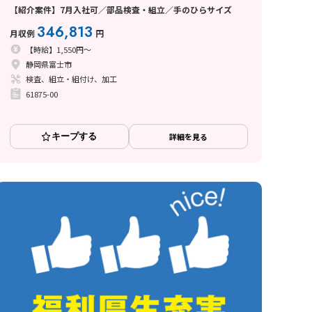
【紹介案件】7月入社可／部品検査・組立／手のひらサイズ
346,813
月収例
円
【時給】1,550円～
静岡県富士市
検査、組立・組付け、加工
61875-00
キープする
詳細を見る