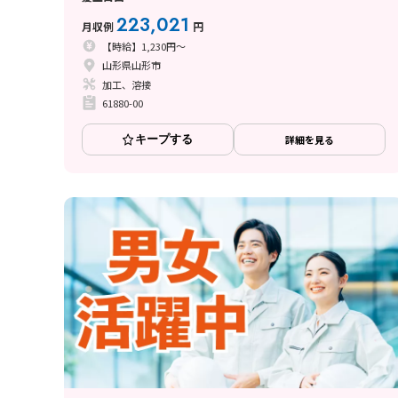
223,021
月収例
円
【時給】1,230円～
山形県山形市
加工、溶接
61880-00
キープする
詳細を見る