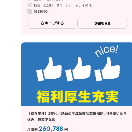
梱包・仕分け、クリーンルーム、その他
61886-00
キープする
詳細を見る
【紹介案件】3交代／話題の半導体部品製造補助／4日働いたら
休み／残業少なめ
260,788
月収例
円