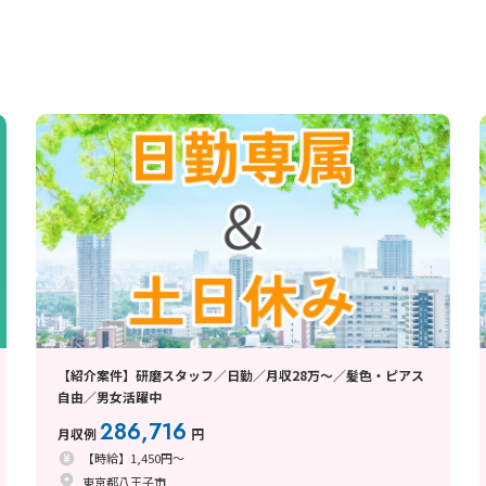
【紹介案件】研磨スタッフ／日勤／月収28万～／髪色・ピアス
自由／男女活躍中
286,716
月収例
円
【時給】1,450円～
東京都八王子市