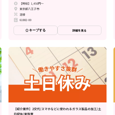
【時給】1,450円～
東京都八王子市
溶接
61882-00
キープする
詳細を見る
【紹介案件】2交代/スマホなどに使われるガラス製品の加工/土
日祝休/家族寮