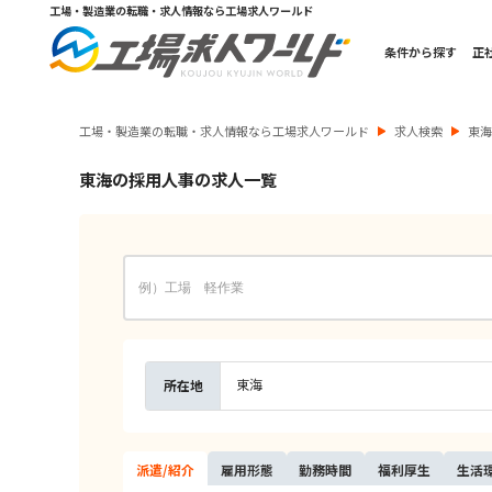
工場・製造業の転職・求人情報なら工場求人ワールド
条件から探す
正
工場・製造業の転職・求人情報なら工場求人ワールド
求人検索
東
東海の採用人事の求人一覧
東海
所在地
派遣/
紹介
雇用
形態
勤務
時間
福利
厚生
生活