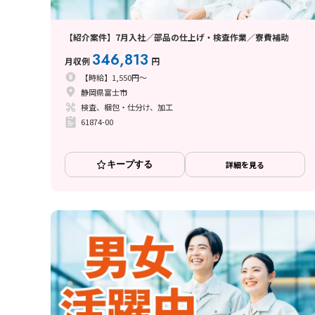
【紹介案件】7月入社／部品の仕上げ・検査作業／寮費補助
346,813
月収例
円
【時給】1,550円～
静岡県富士市
検査、梱包・仕分け、加工
61874-00
キープする
詳細を見る