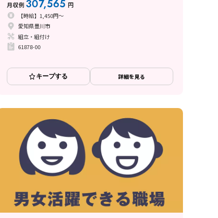
307,565
月収例
円
【時給】1,450円～
愛知県豊川市
組立・組付け
61878-00
キープする
詳細を見る