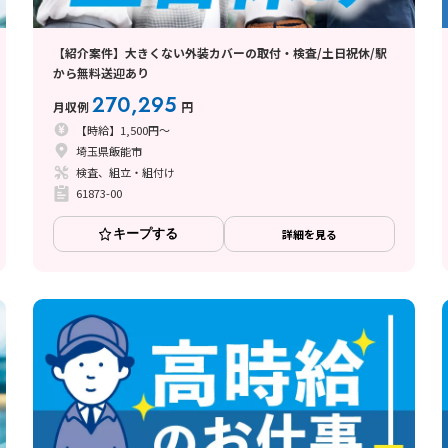
【紹介案件】大きくない外装カバーの取付・検査/土日祝休/駅
から無料送迎あり
270,295
月収例
円
【時給】1,500円～
埼玉県飯能市
検査、組立・組付け
61873-00
キープする
詳細を見る