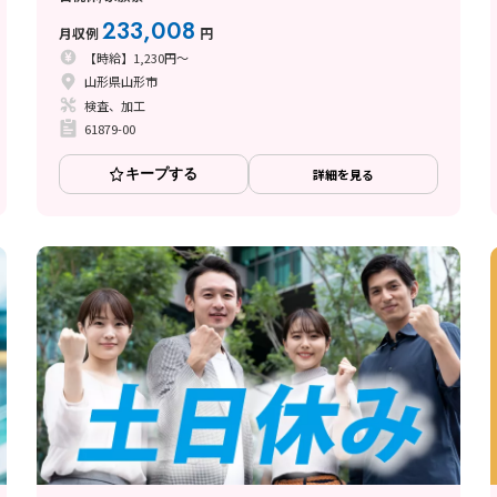
233,008
月収例
円
【時給】1,230円～
山形県山形市
検査、加工
61879-00
キープする
詳細を見る