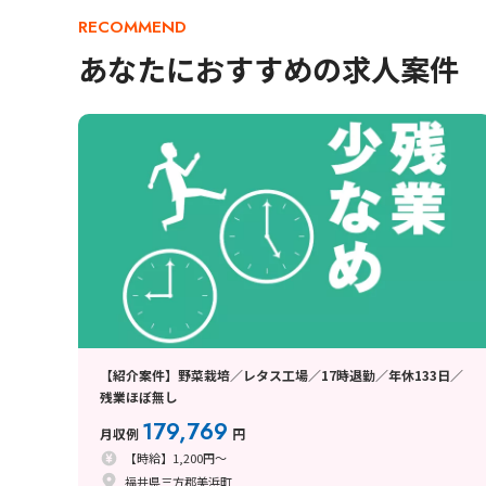
RECOMMEND
あなたにおすすめの求人案件
【紹介案件】野菜栽培／レタス工場／17時退勤／年休133日／
残業ほぼ無し
179,769
月収例
円
【時給】1,200円～
福井県三方郡美浜町