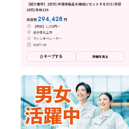
【紹介案件】2交代/半導体製品を機械にセットするだけ/月収
29万/年休130
294,428
月収例
円
【時給】1,350円～
岩手県北上市
マシンオペレーター
61877-00
キープする
詳細を見る