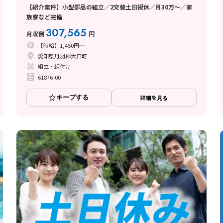
【紹介案件】小型部品の組立／2交替土日祝休／月30万～／家
族寮など完備
307,565
月収例
円
【時給】1,450円～
愛知県丹羽郡大口町
組立・組付け
61876-00
キープする
詳細を見る