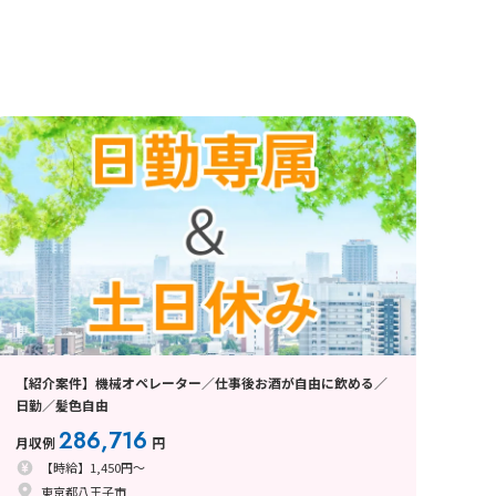
【紹介案件】機械オペレーター／仕事後お酒が自由に飲める／
日勤／髪色自由
286,716
月収例
円
【時給】1,450円～
東京都八王子市