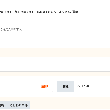
社員で探す
契約社員で探す
はじめての方へ
よくあるご質問
海の採用人事の求人
採用人事
選択
職種
環境
こだ
わり
条件