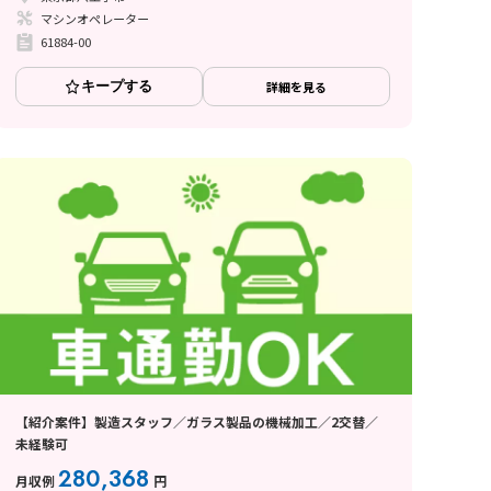
マシンオペレーター
61884-00
キープする
詳細を見る
【紹介案件】製造スタッフ／ガラス製品の機械加工／2交替／
未経験可
280,368
月収例
円