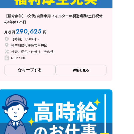
【紹介案件】3交代/自動車用フィルターの製造業務/土日祝休
み/年休125日
290,625
月収例
円
【時給】1,500円～
神奈川県相模原市中央区
検査、梱包・仕分け、その他
61872-00
キープする
詳細を見る