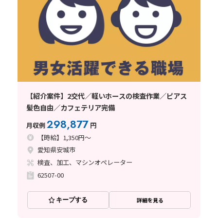
【紹介案件】2交代／軽いホースの検査作業／ピアス
髪色自由／カフェテリア完備
298,877
月収例
円
【時給】1,350円～
愛知県安城市
検査、加工、マシンオペレーター
62507-00
キープする
詳細を見る