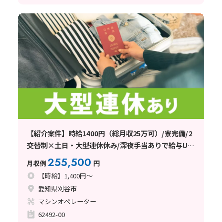
【紹介案件】時給1400円（総月収25万可）/寮完備/2
交替制×土日・大型連休休み/深夜手当ありで給与UP/
社員食堂利用可
255,500
月収例
円
【時給】1,400円～
愛知県刈谷市
マシンオペレーター
62492-00