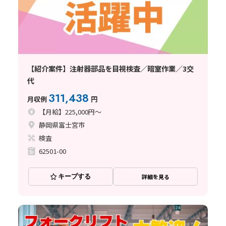
【紹介案件】注射器部品を目視検査／暗室作業／3交
代
311,438
月収例
円
【月給】225,000円～
静岡県富士宮市
検査
62501-00
キープする
詳細を見る