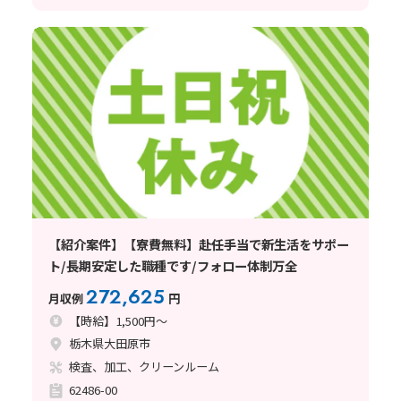
【紹介案件】【寮費無料】赴任手当で新生活をサポー
ト/長期安定した職種です/フォロー体制万全
272,625
月収例
円
【時給】1,500円～
栃木県大田原市
検査、加工、クリーンルーム
62486-00