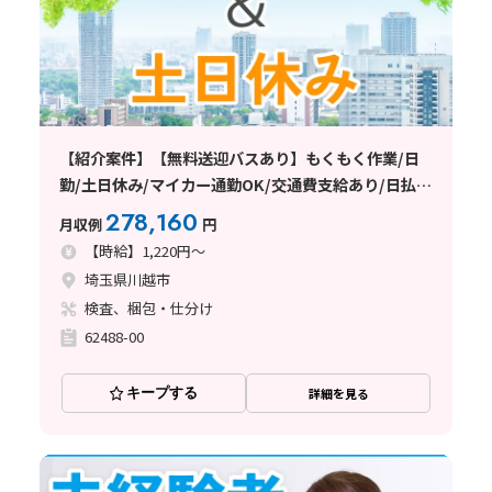
【紹介案件】【無料送迎バスあり】もくもく作業/日
勤/土日休み/マイカー通勤OK/交通費支給あり/日払
い・週払い制度あり
278,160
月収例
円
【時給】1,220円～
埼玉県川越市
検査、梱包・仕分け
62488-00
キープする
詳細を見る