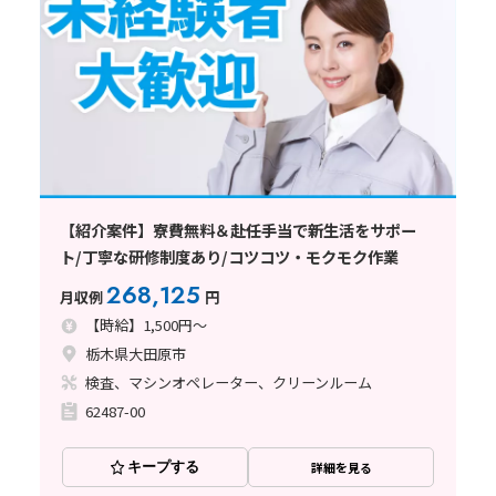
【紹介案件】寮費無料＆赴任手当で新生活をサポー
ト/丁寧な研修制度あり/コツコツ・モクモク作業
268,125
月収例
円
【時給】1,500円～
栃木県大田原市
検査、マシンオペレーター、クリーンルーム
62487-00
キープする
詳細を見る