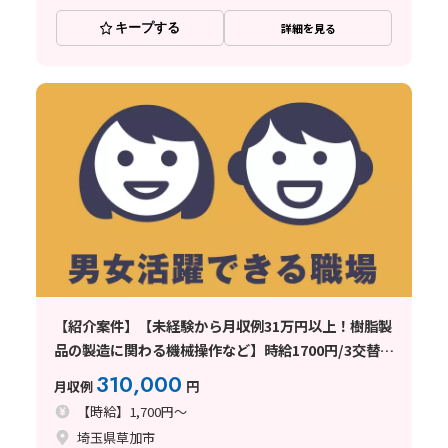
キープする
詳細を見る
【紹介案件】【未経験から月収例31万円以上！樹脂製
品の製造に関わる機械操作など】時給1700円/3交替/
就業期間中、寮費無料/4勤2休のシフト制/残業月平均
310,000
月収例
円
10時間程度/1週間程度の研修あり◎
【時給】1,700円～
埼玉県草加市