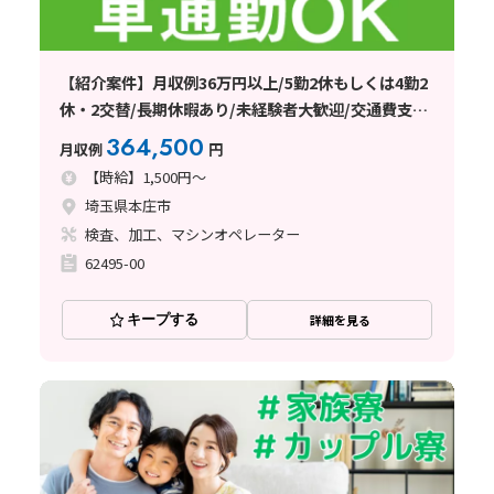
【紹介案件】月収例36万円以上/5勤2休もしくは4勤2
休・2交替/長期休暇あり/未経験者大歓迎/交通費支給
(規定有)/日払い・週払い制度あり
364,500
月収例
円
【時給】1,500円～
埼玉県本庄市
検査、加工、マシンオペレーター
62495-00
キープする
詳細を見る