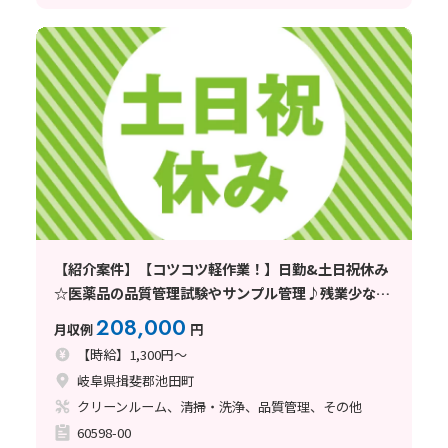
【紹介案件】【コツコツ軽作業！】日勤&土日祝休み
☆医薬品の品質管理試験やサンプル管理♪残業少なめ
◎
208,000
月収例
円
【時給】1,300円～
岐阜県揖斐郡池田町
クリーンルーム、清掃・洗浄、品質管理、その他
60598-00