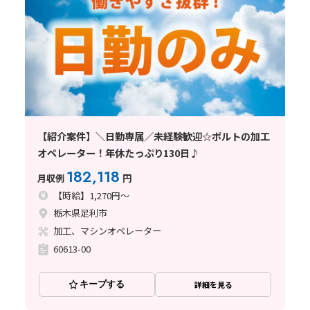
【紹介案件】＼日勤専属／未経験歓迎☆ボルトの加工
オペレーター！年休たっぷり130日♪
182,118
月収例
円
【時給】1,270円～
栃木県足利市
加工、マシンオペレーター
60613-00
キープする
詳細を見る