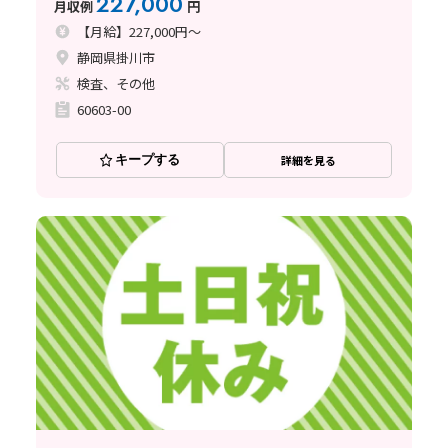
227,000
月収例
円
【月給】227,000円～
静岡県掛川市
検査、その他
60603-00
キープする
詳細を見る