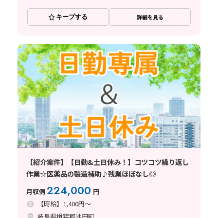
キープする
詳細を見る
【紹介案件】【日勤&土日休み！】コツコツ繰り返し
作業☆医薬品の製造補助♪残業ほぼなし◎
224,000
月収例
円
【時給】1,400円～
岐阜県揖斐郡池田町