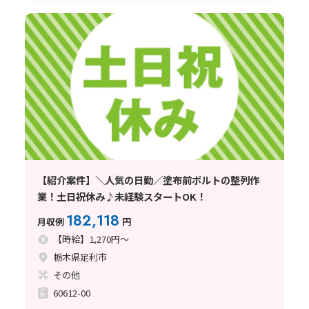
【紹介案件】＼人気の日勤／塗布前ボルトの整列作
業！土日祝休み♪未経験スタートOK！
182,118
月収例
円
【時給】1,270円～
栃木県足利市
その他
60612-00