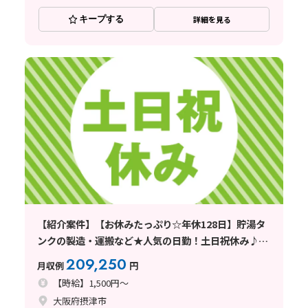
キープする
詳細を見る
【紹介案件】【お休みたっぷり☆年休128日】貯湯タ
ンクの製造・運搬など★人気の日勤！土日祝休み♪未
経験歓迎！
209,250
月収例
円
【時給】1,500円～
大阪府摂津市