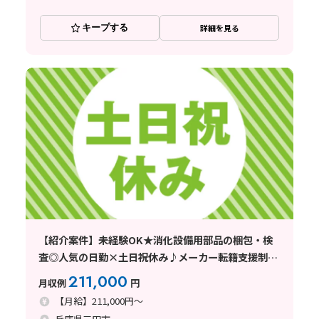
キープする
詳細を見る
【紹介案件】未経験OK★消化設備用部品の梱包・検
査◎人気の日勤×土日祝休み♪メーカー転籍支援制度
あり！
211,000
月収例
円
【月給】211,000円～