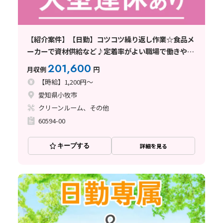
【紹介案件】【日勤】コツコツ繰り返し作業☆食品メ
ーカーで資材供給など♪定着率がよい職場で働きやす
い◎
201,600
月収例
円
【時給】1,200円～
愛知県小牧市
クリーンルーム、その他
60594-00
キープする
詳細を見る