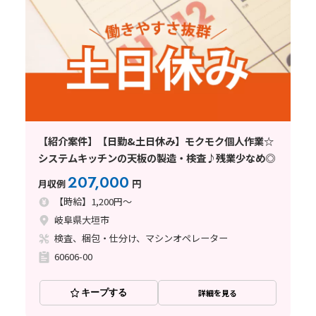
【紹介案件】【日勤&土日休み】モクモク個人作業☆
システムキッチンの天板の製造・検査♪残業少なめ◎
207,000
月収例
円
【時給】1,200円～
岐阜県大垣市
検査、梱包・仕分け、マシンオペレーター
60606-00
キープする
詳細を見る