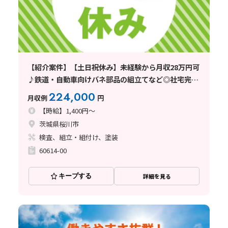
【紹介案件】【土日祝休み】未経験から月収28万円可
♪鉄道・自動車向けバネ部品の組立てなど◎社宅完
備！明るい髪色OK☆年休125日＆長期休暇あり
224,000
月収例
円
【時給】1,400円～
茨城県桜川市
検査、組立・組付け、塗装
60614-00
キープする
詳細を見る