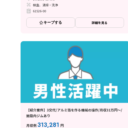
検査、清掃・洗浄
61526-00
キープする
詳細を見る
【紹介案件】3交代/アルミ箔を作る機械の操作/月収31万円～/
施設内ジムあり
313,281
月収例
円