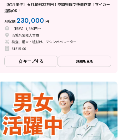
【紹介案件】★月収例22万円！空調完備で快適作業！マイカー
通勤OK！
230,000
月収例
円
【時給】1,250円～
茨城県常陸大宮市
検査、組立・組付け、マシンオペレーター
61515-00
キープする
詳細を見る