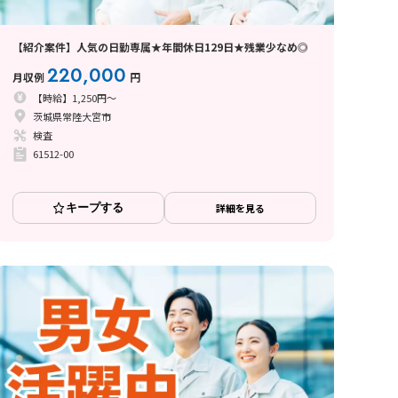
【紹介案件】人気の日勤専属★年間休日129日★残業少なめ◎
220,000
月収例
円
【時給】1,250円～
茨城県常陸大宮市
検査
61512-00
キープする
詳細を見る