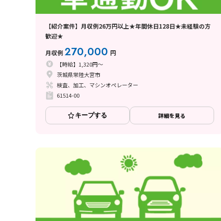
【紹介案件】月収例26万円以上★年間休日128日★未経験の方
歓迎★
270,000
月収例
円
【時給】1,320円～
茨城県常陸大宮市
検査、加工、マシンオペレーター
61514-00
キープする
詳細を見る