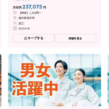
237,075
月収例
円
【時給】1,450円～
福井県坂井市
加工
61519-00
キープする
詳細を見る