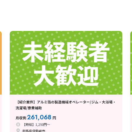
【紹介案件】アルミ箔の製造機械オペレーター/ジム・大浴場・
洗濯場/寮費補助
261,068
月収例
円
【時給】1,250円～
群馬県伊勢崎市