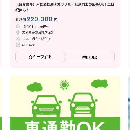
【紹介案件】未経験歓迎★カップル・友達同士の応募OK！土日
祝休み！
220,000
月収例
円
【時給】1,166円～
茨城県東茨城郡茨城町
検査、組立・組付け
61516-00
キープする
詳細を見る