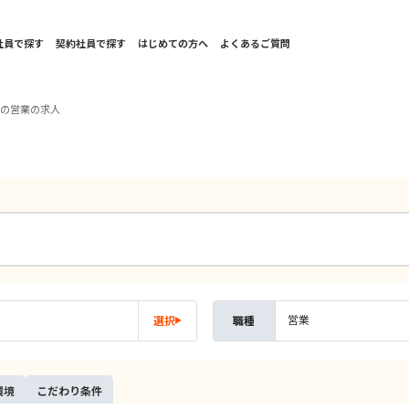
社員で探す
契約社員で探す
はじめての方へ
よくあるご質問
海の営業の求人
営業
選択
職種
環境
こだ
わり
条件