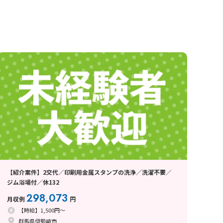
【紹介案件】2交代／印刷用金属スタンプの洗浄／洗濯不要／
ジム浴場付／休132
298,073
月収例
円
【時給】1,500円～
群馬県伊勢崎市