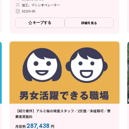
加工、マシンオペレーター
61525-00
キープする
詳細を見る
【紹介案件】アルミ板の検査スタッフ／2交替／未経験可／寮
費実質無料
287,438
月収例
円