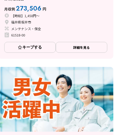
273,506
月収例
円
【時給】1,450円～
福井県坂井市
メンテナンス・保全
61518-00
キープする
詳細を見る