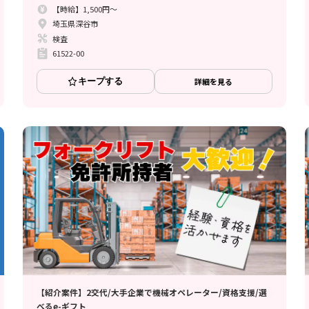
【時給】1,500円～
埼玉県深谷市
検査
61522-00
キープする
詳細を見る
【紹介案件】2交代/大手企業で機械オペレーター/資格支援/選
べるe-ギフト