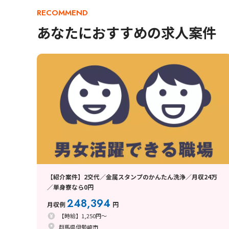
RECOMMEND
あなたにおすすめの求人案件
【紹介案件】2交代／金属スタンプのかんたん洗浄／月収24万
／単身寮なら0円
248,394
月収例
円
【時給】1,250円～
群馬県伊勢崎市