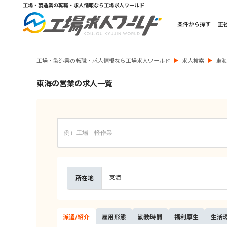
工場・製造業の転職・求人情報なら工場求人ワールド
条件から探す
正
工場・製造業の転職・求人情報なら工場求人ワールド
求人検索
東
東海の営業の求人一覧
東海
所在地
派遣/
紹介
雇用
形態
勤務
時間
福利
厚生
生活