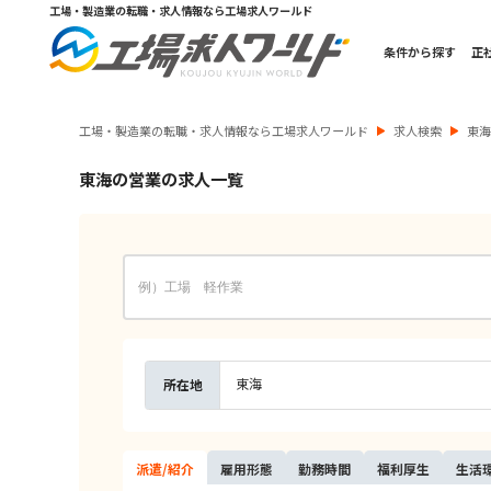
工場・製造業の転職・求人情報なら工場求人ワールド
条件から探す
正
工場・製造業の転職・求人情報なら工場求人ワールド
求人検索
東
東海の営業の求人一覧
東海
所在地
派遣/
紹介
雇用
形態
勤務
時間
福利
厚生
生活