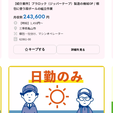
【紹介案件】プラロック（ジッパーテープ）製造の機械OP / 梱
包に使う段ボールの組立作業
243,600
月収例
円
【時給】1,450円～
三重県亀山市
梱包・仕分け、マシンオペレーター
62861-00
キープする
詳細を見る