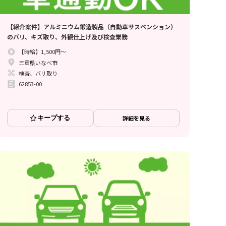
【紹介案件】アルミニウム鍛造製品（自動車サスペンション）
のバリ、キズ取り、外観仕上げ及び検査業務
【時給】1,500円～
三重県いなべ市
検査、バリ取り
62853-00
キープする
詳細を見る