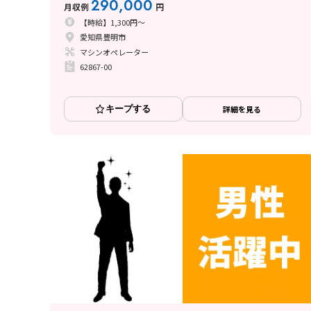
290,000
月収例
円
【時給】1,300円～
愛知県豊明市
マシンオペレーター
62867-00
キープする
詳細を見る