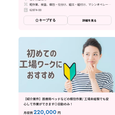
軽作業、検査、梱包・仕分け、組立・組付け、マシンオペレーター、立ち作業
62874-00
キープする
詳細を見る
【紹介案件】医療用ベッドなどの梱包作業/ 工場未経験でも安
心して作業ができます◎日勤のみ！
220,000
月収例
円