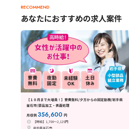
RECOMMEND
あなたにおすすめの求人案件
【１０月まで大増員！】寮費無料/夕方からの固定勤務/岩手県
釜石市/部品加工・表面処理
356,600
月収例
円
【時給】1,700～2,125円
岩手県釜石市