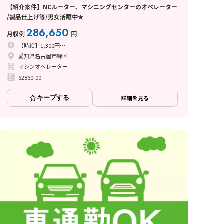
【紹介案件】NCルーター、マシニングセンターのオペレーター
/製品仕上げ等/男女活躍中★
286,650
月収例
円
【時給】1,300円～
愛知県名古屋市緑区
マシンオペレーター
62860-00
キープする
詳細を見る