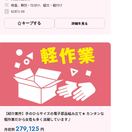
検査、梱包・仕分け、組立・組付け
62871-00
キープする
詳細を見る
【紹介案件】手のひらサイズの電子部品組み立て★ カンタンな
軽作業だから女性も多く活躍しています♪
279,125
月収例
円