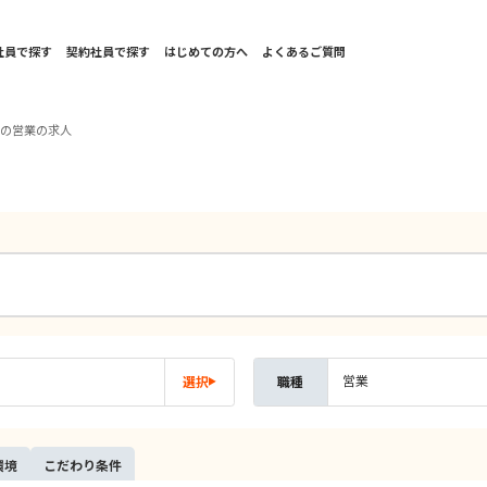
社員で探す
契約社員で探す
はじめての方へ
よくあるご質問
海の営業の求人
営業
選択
職種
環境
こだ
わり
条件