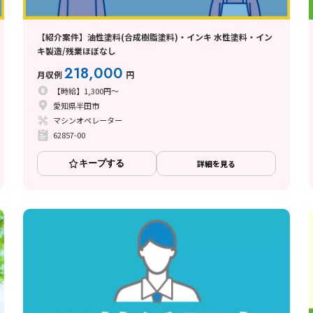
【紹介案件】油性塗料(合成樹脂塗料)・インキ 水性塗料・イン
キ製造/残業ほぼなし
218,000
月収例
円
【時給】1,300円～
愛知県半田市
マシンオペレーター
62857-00
キープする
詳細を見る