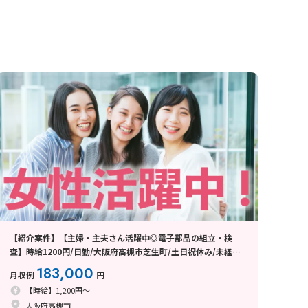
【紹介案件】【主婦・主夫さん活躍中◎電子部品の組立・検
査】時給1200円/日勤/大阪府高槻市芝生町/土日祝休み/未経験
歓迎/20〜50代前半の女性活躍中/軽作業/髪色・ネイルOK/空調
183,000
月収例
円
完備/残業
【時給】1,200円～
大阪府高槻市