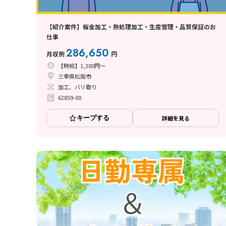
【紹介案件】板金加工・熱処理加工・生産管理・品質保証のお
仕事
286,650
月収例
円
【時給】1,300円～
三重県松阪市
加工、バリ取り
62859-00
キープする
詳細を見る