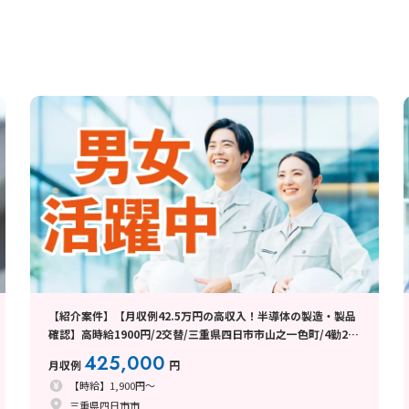
【紹介案件】【月収例42.5万円の高収入！半導体の製造・製品
確認】高時給1900円/2交替/三重県四日市市山之一色町/4勤2休
のシフト制/即入寮OKの寮完備/研修期間あり/クリーンルーム/
425,000
月収例
円
男女活躍
【時給】1,900円～
三重県四日市市