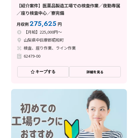
【紹介案件】医薬品製造工場での検査作業／夜勤専属
／座り検査中心／寮完備
275,625
月収例
円
【月給】225,000円～
山梨県中巨摩郡昭和町
検査、座り作業、ライン作業
62479-00
キープする
詳細を見る