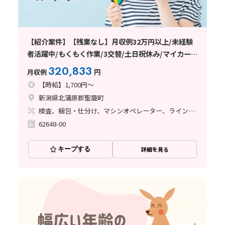
【紹介案件】【残業なし】月収例32万円以上/未経験
者活躍中/もくもく作業/3交替/土日祝休み/マイカー通
勤OK/交通費支給あり/日払い・週払い制度あり
320,833
月収例
円
【時給】1,700円～
新潟県北蒲原郡聖籠町
検査、梱包・仕分け、マシンオペレーター、ライン作業
62648-00
キープする
詳細を見る