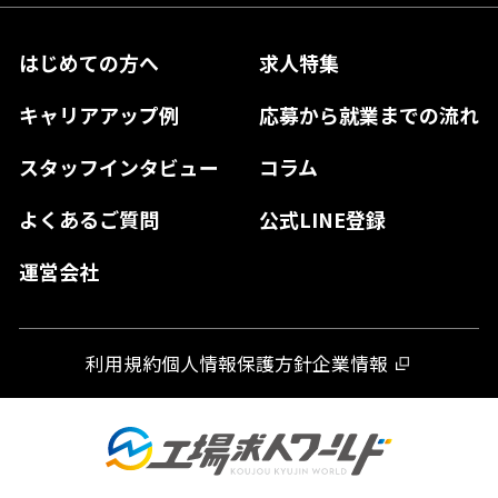
長野県
兵庫県
鳥取県
香川県
福岡県
はじめての方へ
求人特集
奈良県
島根県
高知県
佐賀県
キャリアアップ例
応募から就業までの流れ
和歌山県
山口県
徳島県
長崎県
スタッフインタビュー
コラム
大分県
よくあるご質問
公式LINE登録
熊本県
運営会社
宮崎県
鹿児島県
利用規約
個人情報保護方針
企業情報
沖縄県