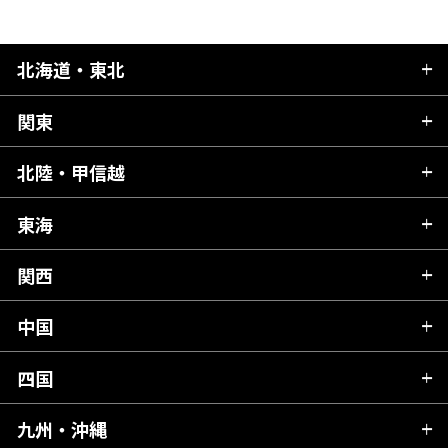
北海道・東北
関東
北海道
青森県
北陸・甲信越
茨城県
秋田県
栃木県
東海
新潟県
山形県
群馬県
富山県
関西
岐阜県
岩手県
埼玉県
石川県
静岡県
中国
滋賀県
宮城県
千葉県
福井県
愛知県
京都府
四国
広島県
福島県
東京都
山梨県
三重県
大阪府
岡山県
九州・沖縄
愛媛県
神奈川県