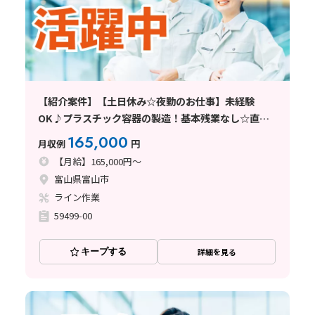
【紹介案件】【土日休み☆夜勤のお仕事】未経験
OK♪プラスチック容器の製造！基本残業なし☆直接
雇用のチャンスあり◎茶髪＆ヒゲOK！20代～40代の
165,000
月収例
円
男女活躍中
【月給】165,000円～
富山県富山市
ライン作業
59499-00
キープする
詳細を見る