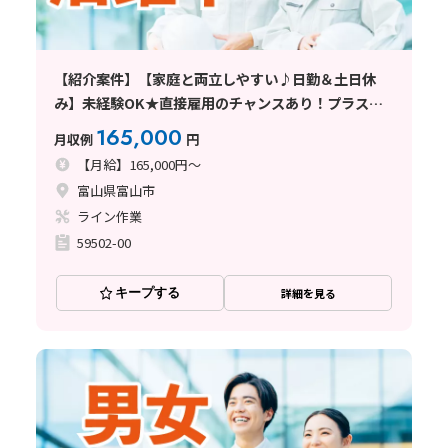
【紹介案件】【家庭と両立しやすい♪日勤＆土日休
み】未経験OK★直接雇用のチャンスあり！プラスチ
ック容器の製造！基本残業なし☆マイカー通勤
165,000
月収例
円
OK♪20代～40代男女活躍中
【月給】165,000円～
富山県富山市
ライン作業
59502-00
キープする
詳細を見る