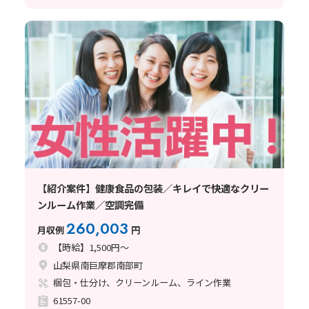
【紹介案件】健康食品の包装／キレイで快適なクリー
ンルーム作業／空調完備
260,003
月収例
円
【時給】1,500円～
山梨県南巨摩郡南部町
梱包・仕分け、クリーンルーム、ライン作業
61557-00