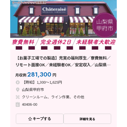
【お菓子工場での製造】充実の福利厚生／寮費無料／
リモート⾯接OK／未経験者OK／安定収入／山梨県甲
府市
281,300
月収例
円
【時給】1,300～1,625円
山梨県甲府市
クリーンルーム、ライン作業、その他
40406-00
キープする
詳細を見る