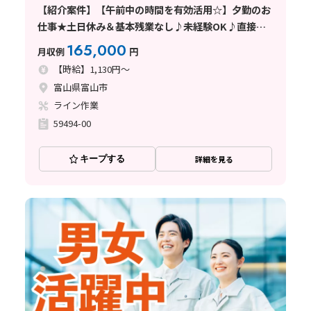
【紹介案件】【午前中の時間を有効活用☆】夕勤のお
仕事★土日休み＆基本残業なし♪未経験OK♪直接雇
用のチャンスあり◎プラスチック容器の製造！☆茶髪
165,000
月収例
円
＆ヒゲOK★20代～40代の男女活躍
【時給】1,130円～
富山県富山市
ライン作業
59494-00
キープする
詳細を見る