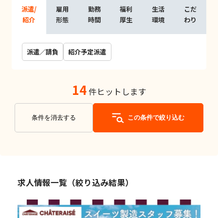
派遣/
雇用
勤務
福利
生活
こだ
紹介
形態
時間
厚生
環境
わり
派遣／請負
紹介予定派遣
14
件ヒットします
条件を消去する
この条件で絞り込む
求人情報一覧（絞り込み結果）