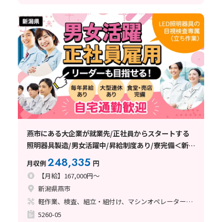
燕市にある大企業が就業先/正社員からスタートする
照明器具製造/男女活躍中/昇給制度あり/寮完備＜新潟
県燕市＞
248,335
月収例
円
【月給】167,000円～
新潟県燕市
軽作業、検査、組立・組付け、マシンオペレーター、品質管理、ライン作業、立ち作業
5260-05