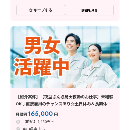
キープする
詳細を見る
【紹介案件】【夜型さん必見★夜勤のお仕事】未経験
OK♪直接雇用のチャンスあり☆土日休み＆長期休暇
あり☆プラスチック容器の製造！基本残業なし◎茶髪
165,000
月収例
円
＆ヒゲOK！20代～40代男女活躍中
【時給】1,130円～
富山県富山市