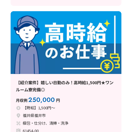
【紹介案件】嬉しい日勤のみ！高時給1,500円★ワン
ルーム寮完備◎
250,000
月収例
円
【時給】1,500円～
福井県福井市
梱包・仕分け、清掃・洗浄
61454-00