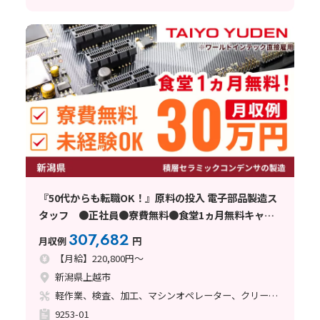
『50代からも転職OK！』原料の投入 電子部品製造ス
タッフ ●正社員●寮費無料●食堂1ヵ月無料キャン
ペーン ≪新潟県上越市≫
307,682
月収例
円
【月給】220,800円～
新潟県上越市
軽作業、検査、加工、マシンオペレーター、クリーンルーム、清掃・洗浄、品質管理、立ち作業、その他
9253-01