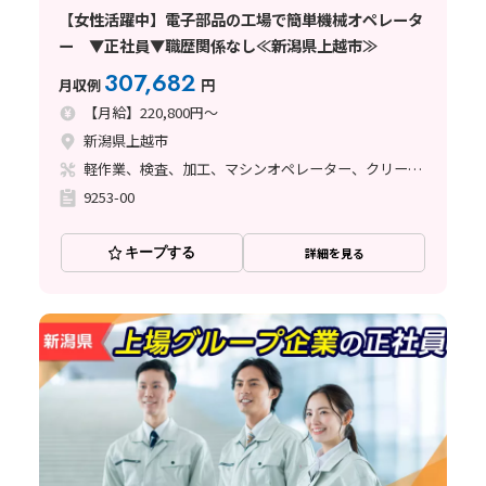
【女性活躍中】電子部品の工場で簡単機械オペレータ
ー ▼正社員▼職歴関係なし≪新潟県上越市≫
307,682
月収例
円
【月給】220,800円～
新潟県上越市
軽作業、検査、加工、マシンオペレーター、クリーンルーム、清掃・洗浄、品質管理、メンテナンス・保全、立ち作業
9253-00
キープする
詳細を見る