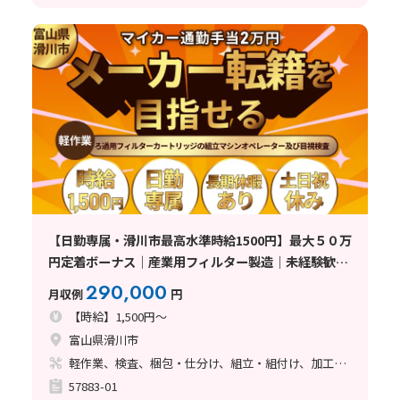
【日勤専属・滑川市最高水準時給1500円】最大５０万
円定着ボーナス｜産業用フィルター製造｜未経験歓迎
｜マイカー通勤手当２万円支給・滑川駅から車で12分
290,000
月収例
円
【時給】1,500円～
富山県滑川市
軽作業、検査、梱包・仕分け、組立・組付け、加工、クリーンルーム、清掃・洗浄、立ち作業
57883-01