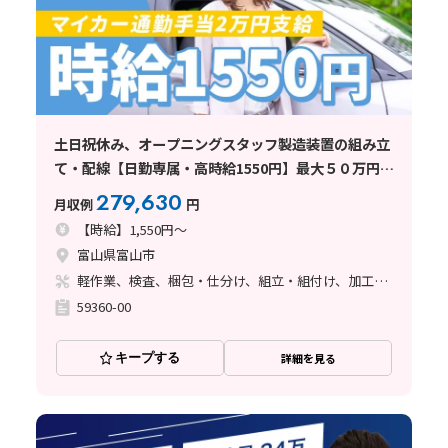
土日祝休み、オープニングスタッフ製造装置の組み立
て・配線【日勤専属・高時給1550円】最大５０万円定
着ボーナス・マイカー通勤手当２万円支給
279,630
月収例
円
【時給】1,550円～
富山県富山市
軽作業、検査、梱包・仕分け、組立・組付け、加工、清掃・洗浄、立ち作業、その他
59360-00
キープする
詳細を見る