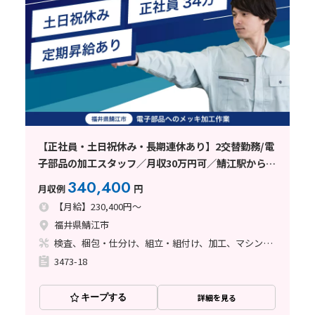
【正社員・土日祝休み・長期連休あり】2交替勤務/電
子部品の加工スタッフ／月収30万円可／鯖江駅から10
分
340,400
月収例
円
【月給】230,400円～
福井県鯖江市
検査、梱包・仕分け、組立・組付け、加工、マシンオペレーター、清掃・洗浄、立ち作業
3473-18
キープする
詳細を見る