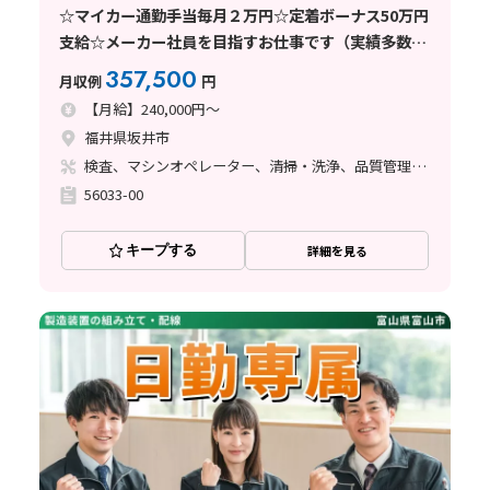
☆マイカー通勤手当毎月２万円☆定着ボーナス50万円
支給☆メーカー社員を目指すお仕事です（実績多数）
★アルミ製品の製造オペレータ★芦原温泉駅から車で
357,500
月収例
円
25分
【月給】240,000円～
福井県坂井市
検査、マシンオペレーター、清掃・洗浄、品質管理、メンテナンス・保全、フォークリフト、玉掛け・クレーン、鋳造・鍛造、立ち作業、塗装、バリ取り、その他
56033-00
キープする
詳細を見る