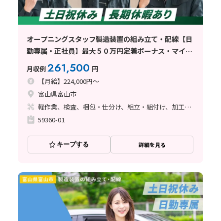
オープニングスタッフ製造装置の組み立て・配線【日
勤専属・正社員】最大５０万円定着ボーナス・マイカ
ー通勤手当２万円支給
261,500
月収例
円
【月給】224,000円～
富山県富山市
軽作業、検査、梱包・仕分け、組立・組付け、加工、清掃・洗浄、立ち作業、その他
59360-01
キープする
詳細を見る