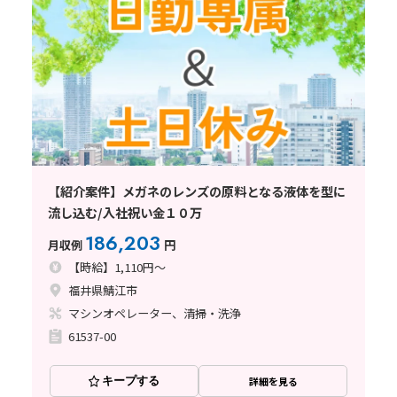
【紹介案件】メガネのレンズの原料となる液体を型に
流し込む/入社祝い金１０万
186,203
月収例
円
【時給】1,110円～
福井県鯖江市
マシンオペレーター、清掃・洗浄
61537-00
キープする
詳細を見る