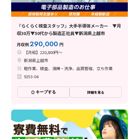
『らくらく検査スタッフ』大手半導体メーカー ▼月
収30万▼50代から製造正社員▼新潟県上越市
290,000
月収例
円
【月給】220,800円～
新潟県上越市
軽作業、検査、清掃・洗浄、品質管理、立ち作業
9253-04
キープする
詳細を見る