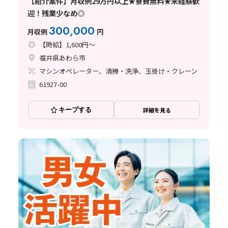
【紹介案件】月収例29万円以上★寮費無料★未経験歓
迎！残業少なめ◎
300,000
月収例
円
【時給】1,600円～
福井県あわら市
マシンオペレーター、清掃・洗浄、玉掛け・クレーン
61927-00
キープする
詳細を見る