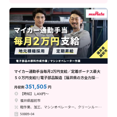
マイカー通勤手当毎月2万円支給／定着ボーナス最大
５０万円支給‼/電子部品製造【福井県の方全力採
用‼】武生駅から車で10分
351,505
月収例
円
【時給】1,400円～
福井県越前市
軽作業、加工、マシンオペレーター、クリーンルーム、清掃・洗浄、立ち作業
50889-04