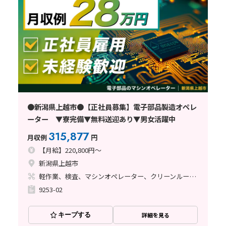
●新潟県上越市●【正社員募集】電子部品製造オペレ
ーター ▼寮完備▼無料送迎あり▼男女活躍中
315,877
月収例
円
【月給】220,800円～
新潟県上越市
軽作業、検査、マシンオペレーター、クリーンルーム、清掃・洗浄、品質管理、立ち作業
9253-02
キープする
詳細を見る