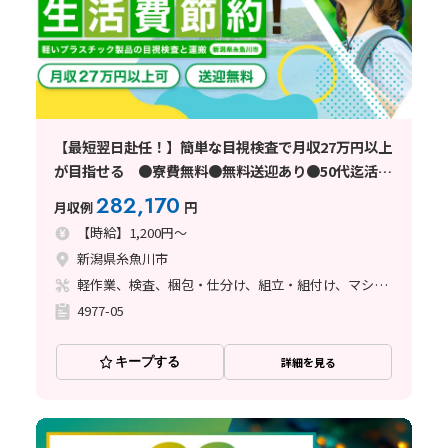
【最短翌日赴任！】簡単な目視検査で月収27万円以上
が目指せる ●寮費無料●無料送迎あり●50代迄活躍
中＜新潟県糸魚川市＞
282,170
月収例
円
【時給】1,200円～
新潟県糸魚川市
軽作業、検査、梱包・仕分け、組立・組付け、マシンオペレーター、クリーンルーム、清掃・洗浄、立ち作業
4977-05
キープする
詳細を見る