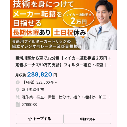
■滑川駅から車で12分■【マイカー通勤手当２万円＋
定着ボーナス50万円支給】フィルター組立・検査｜ク
リーンルーム・残業1-2h・日勤・土日祝休
288,820
月収例
円
【月給】232,500円～
富山県滑川市
軽作業、検査、梱包・仕分け、組立・組付け、加工、クリーンルーム、清掃・洗浄、立ち作業
57883-00
キープする
詳細を見る