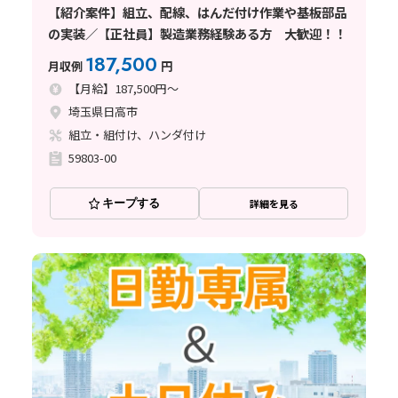
【紹介案件】組立、配線、はんだ付け作業や基板部品
の実装／【正社員】製造業務経験ある方 大歓迎！！
187,500
月収例
円
【月給】187,500円～
埼玉県日高市
組立・組付け、ハンダ付け
59803-00
キープする
詳細を見る