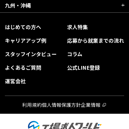
三重県
大阪府
岡山県
九州・沖縄
愛媛県
神奈川県
長野県
兵庫県
鳥取県
香川県
福岡県
はじめての方へ
求人特集
奈良県
島根県
高知県
佐賀県
キャリアアップ例
応募から就業までの流れ
和歌山県
山口県
徳島県
長崎県
スタッフインタビュー
コラム
大分県
よくあるご質問
公式LINE登録
熊本県
運営会社
宮崎県
鹿児島県
利用規約
個人情報保護方針
企業情報
沖縄県