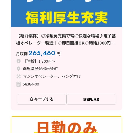
【紹介案件】◎冷暖房完備で常に快適な職場♪電子基
板オペレーター製造｜◇即日面接OK◇時給1300円◇
未経験OK｜食堂＆駐車場/駐輪場も完備！《群馬県邑
265,460
月収例
円
楽郡大泉町》
【時給】1,300円～
群馬県邑楽郡邑楽町
マシンオペレーター、ハンダ付け
58384-00
キープする
詳細を見る