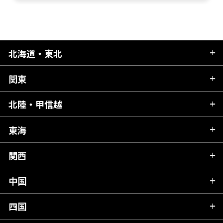
北海道・東北
関東
北海道
青森県
北陸・甲信越
茨城県
秋田県
栃木県
東海
新潟県
山形県
群馬県
富山県
関西
岐阜県
岩手県
埼玉県
石川県
静岡県
中国
滋賀県
宮城県
千葉県
福井県
愛知県
京都府
四国
広島県
福島県
東京都
山梨県