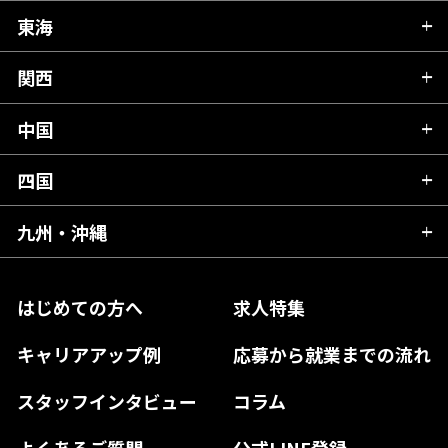
秋田県
栃木県
東海
新潟県
山形県
群馬県
富山県
関西
岐阜県
岩手県
埼玉県
石川県
静岡県
中国
滋賀県
宮城県
千葉県
福井県
愛知県
京都府
四国
広島県
福島県
東京都
山梨県
三重県
大阪府
岡山県
九州・沖縄
愛媛県
神奈川県
長野県
兵庫県
鳥取県
香川県
福岡県
はじめての方へ
求人特集
奈良県
島根県
高知県
佐賀県
キャリアアップ例
応募から就業までの流れ
和歌山県
山口県
徳島県
長崎県
スタッフインタビュー
コラム
大分県
よくあるご質問
公式LINE登録