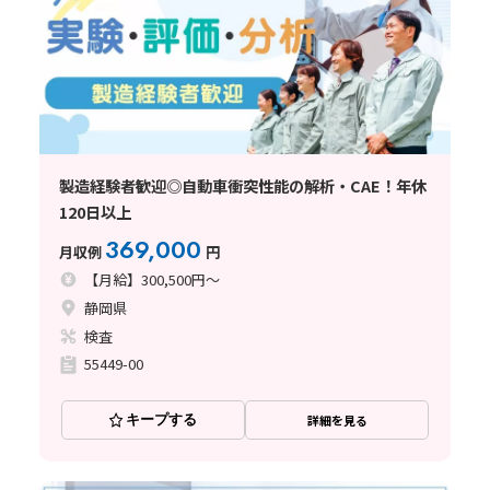
製造経験者歓迎◎自動車衝突性能の解析・CAE！年休
120日以上
369,000
月収例
円
【月給】300,500円～
静岡県
検査
55449-00
キープする
詳細を見る