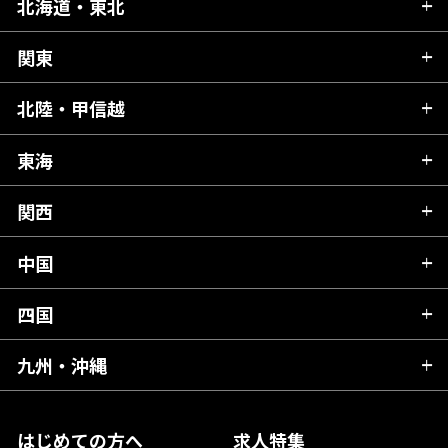
北海道・東北
関東
北海道
青森県
北陸・甲信越
茨城県
秋田県
栃木県
東海
新潟県
山形県
群馬県
富山県
関西
岐阜県
岩手県
埼玉県
石川県
静岡県
中国
滋賀県
宮城県
千葉県
福井県
愛知県
京都府
四国
広島県
福島県
東京都
山梨県
三重県
大阪府
岡山県
九州・沖縄
愛媛県
神奈川県
長野県
兵庫県
鳥取県
香川県
福岡県
はじめての方へ
求人特集
奈良県