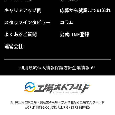
島根県
高知県
佐賀県
キャリアアップ例
応募から就業までの流れ
和歌山県
山口県
徳島県
長崎県
スタッフインタビュー
コラム
大分県
よくあるご質問
公式LINE登録
熊本県
運営会社
宮崎県
鹿児島県
利用規約
個人情報保護方針
企業情報
沖縄県
© 2012-
2026
工場・製造業の転職・求人情報なら工場求人ワールド
WORLD INTEC CO.,LTD. ALL RIGHTS RESERVED.