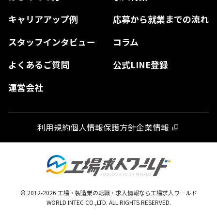
島根県
高知県
佐賀県
キャリアアップ例
応募から就業までの流れ
和歌山県
山口県
徳島県
長崎県
スタッフインタビュー
コラム
大分県
よくあるご質問
公式LINE登録
熊本県
運営会社
宮崎県
鹿児島県
利用規約
個人情報保護方針
企業情報
沖縄県
© 2012-
2026
工場・製造業の転職・求人情報なら工場求人ワールド
WORLD INTEC CO.,LTD. ALL RIGHTS RESERVED.