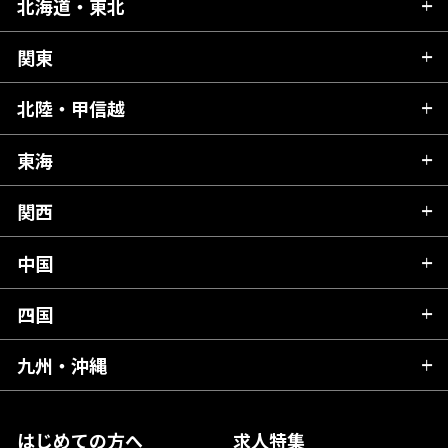
北海道・東北
関東
北海道
青森県
北陸・甲信越
茨城県
秋田県
栃木県
東海
新潟県
山形県
群馬県
富山県
関西
岐阜県
岩手県
埼玉県
石川県
静岡県
中国
滋賀県
宮城県
千葉県
福井県
愛知県
京都府
四国
広島県
福島県
東京都
山梨県
三重県
大阪府
岡山県
九州・沖縄
愛媛県
神奈川県
長野県
兵庫県
鳥取県
香川県
福岡県
はじめての方へ
求人特集
奈良県