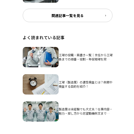
関連記事一覧を見る
よく読まれている記事
工場の役職・肩書き一覧｜主任から工場
長までの順番・役割・年収相場を完全網
羅
工場（製造業）の適性検査とは？例題や
検査する目的を紹介！
製造業は未経験でも大丈夫！仕事内容・
魅力・探し方から志望動機例文まで完全
ガイド