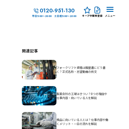
0120-951-130
キープ中
簡単登録
平日9:00～20:00 土日祝9:00～18:00
メニュー
関連記事
フォークリフト資格は履歴書にどう書
く？正式名称・志望動機の例文
製薬会社の工場はきつい？8つの理由や
仕事内容・向いている人を解説
検品に向いている人とは？仕事内容や働
くメリット・一日の流れを解説