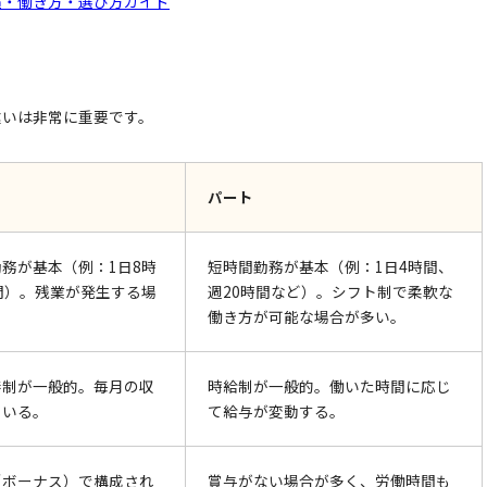
遇・働き方・選び方ガイド
違いは非常に重要です。
パート
務が基本（例：1日8時
短時間勤務が基本（例：1日4時間、
間）。残業が発生する場
週20時間など）。シフト制で柔軟な
働き方が可能な場合が多い。
俸制が一般的。毎月の収
時給制
が一般的。働いた時間に応じ
ている。
て給与が変動する。
（ボーナス）で構成され
賞与がない場合が多く、労働時間も