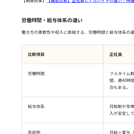
【関連記事】
【徹底比較】正社員とアルバイトの違い｜待
労働時間・給与体系の違い
働き方の柔軟性や収入に直結する、労働時間と給与体系の
比較項目
正社員
労働時間
フルタイム勤
間、週40時
合もある。
給与体系
月給制
や年
入が安定し
年収例
月給＋賞与