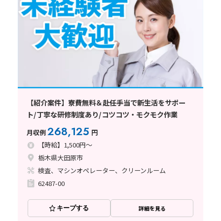
【紹介案件】寮費無料＆赴任手当で新生活をサポー
ト/丁寧な研修制度あり/コツコツ・モクモク作業
268,125
月収例
円
【時給】1,500円～
栃木県大田原市
検査、マシンオペレーター、クリーンルーム
62487-00
キープする
詳細を見る