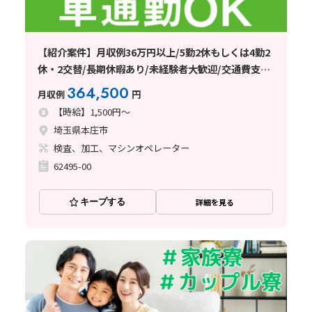
【紹介案件】月収例36万円以上/5勤2休もしくは4勤2
休・2交替/長期休暇あり/未経験者大歓迎/交通費支給
(規定有)/日払い・週払い制度あり
364,500
月収例
円
【時給】1,500円～
埼玉県本庄市
検査、加工、マシンオペレーター
62495-00
キープする
詳細を見る