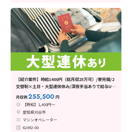
【紹介案件】時給1400円（総月収25万可）/寮完備/2
交替制×土日・大型連休休み/深夜手当ありで給与UP/
社員食堂利用可
255,500
月収例
円
【時給】1,400円～
愛知県刈谷市
マシンオペレーター
62492-00