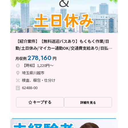
【紹介案件】【無料送迎バスあり】もくもく作業/日
勤/土日休み/マイカー通勤OK/交通費支給あり/日払
い・週払い制度あり
278,160
月収例
円
【時給】1,220円～
埼玉県川越市
検査、梱包・仕分け
62488-00
キープする
詳細を見る