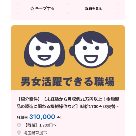
キープする
詳細を見る
【紹介案件】【未経験から月収例31万円以上！樹脂製
品の製造に関わる機械操作など】時給1700円/3交替/
就業期間中、寮費無料/4勤2休のシフト制/残業月平均
310,000
月収例
円
10時間程度/1週間程度の研修あり◎
【時給】1,700円～
埼玉県草加市