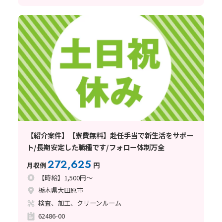
【紹介案件】【寮費無料】赴任手当で新生活をサポー
ト/長期安定した職種です/フォロー体制万全
272,625
月収例
円
【時給】1,500円～
栃木県大田原市
検査、加工、クリーンルーム
62486-00