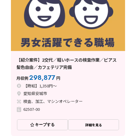
【紹介案件】2交代／軽いホースの検査作業／ピアス
髪色自由／カフェテリア完備
298,877
月収例
円
【時給】1,350円～
愛知県安城市
検査、加工、マシンオペレーター
62507-00
キープする
詳細を見る