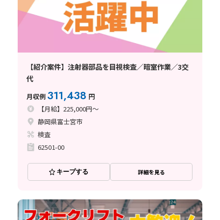
【紹介案件】注射器部品を目視検査／暗室作業／3交
代
311,438
月収例
円
【月給】225,000円～
静岡県富士宮市
検査
62501-00
キープする
詳細を見る