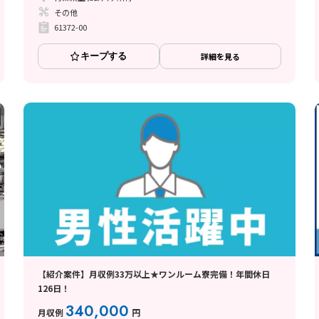
その他
61372-00
キープする
詳細を見る
【紹介案件】月収例33万以上★ワンルーム寮完備！年間休日
126日！
340,000
月収例
円