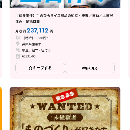
【紹介案件】手のひらサイズ部品の組立・検査／日勤／土日祝
休み／髪色自由
237,112
月収例
円
【時給】1,530円～
兵庫県加東市
検査、組立・組付け
61331-00
キープする
詳細を見る