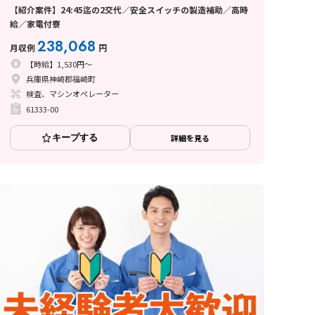
【紹介案件】24:45迄の2交代／安全スイッチの製造補助／高時
給／家電付寮
238,068
月収例
円
【時給】1,530円～
兵庫県神崎郡福崎町
検査、マシンオペレーター
61333-00
キープする
詳細を見る