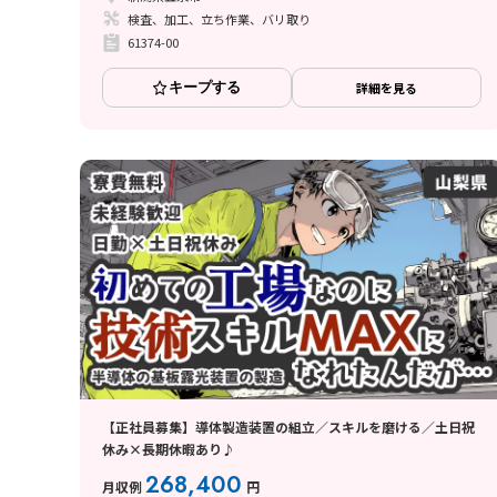
検査、加工、立ち作業、バリ取り
61374-00
キープする
詳細を見る
【正社員募集】導体製造装置の組立／スキルを磨ける／土日祝
休み×長期休暇あり♪
268,400
月収例
円