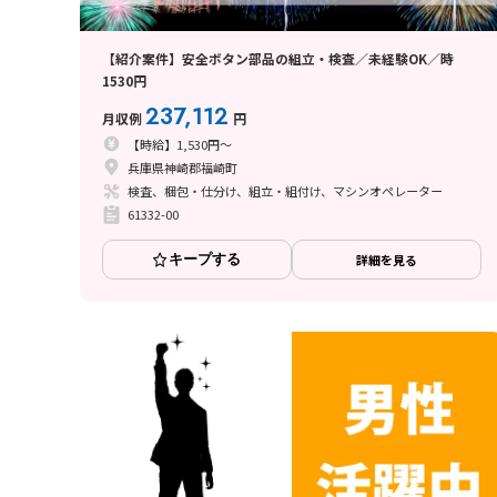
【紹介案件】安全ボタン部品の組立・検査／未経験OK／時
1530円
237,112
月収例
円
【時給】1,530円～
兵庫県神崎郡福崎町
検査、梱包・仕分け、組立・組付け、マシンオペレーター
61332-00
キープする
詳細を見る