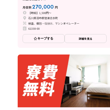
270,000
月収例
円
【時給】1,500円～
石川県羽咋郡宝達志水町
検査、梱包・仕分け、マシンオペレーター
61338-00
キープする
詳細を見る