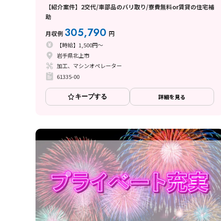
【紹介案件】2交代/車部品のバリ取り/寮費無料or賃貸の住宅補
助
305,790
月収例
円
【時給】1,500円～
岩手県北上市
加工、マシンオペレーター
61335-00
キープする
詳細を見る