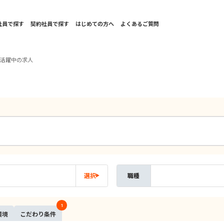
社員で探す
契約社員で探す
はじめての方へ
よくあるご質問
性活躍中の求人
選択
職種
1
環境
こだ
わり
条件