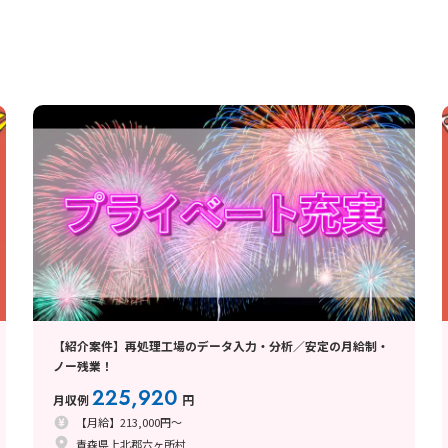
【紹介案件】再処理工場のデータ入力・分析／安定の月給制・
ノー残業！
225,920
月収例
円
【月給】213,000円～
青森県上北郡六ヶ所村