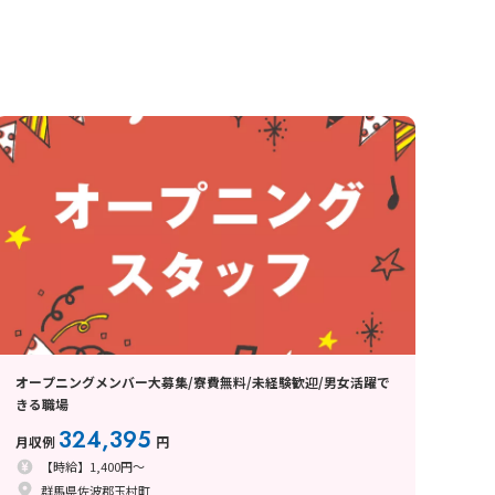
オープニングメンバー大募集/寮費無料/未経験歓迎/男女活躍で
きる職場
324,395
月収例
円
【時給】1,400円～
群馬県佐波郡玉村町