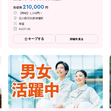
210,000
月収例
円
【時給】1,250円～
石川県河北郡津幡町
検査
61337-00
キープする
詳細を見る