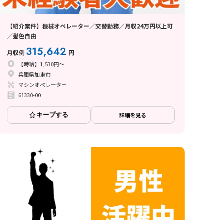
【紹介案件】機械オペレーター／交替勤務／月収24万円以上可
／髪色自由
315,642
月収例
円
【時給】1,530円～
兵庫県加東市
マシンオペレーター
61330-00
キープする
詳細を見る