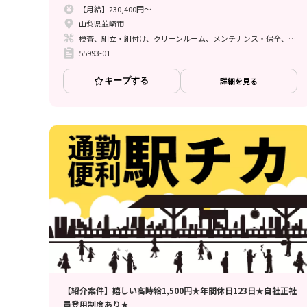
【月給】230,400円～
山梨県韮崎市
検査、組立・組付け、クリーンルーム、メンテナンス・保全、座り作業、立ち作業
55993-01
キープする
詳細を見る
【紹介案件】嬉しい高時給1,500円★年間休日123日★自社正社
員登用制度あり★