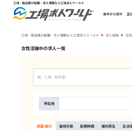
工場・製造業の転職・求人情報なら工場求人ワールド
条件から探す
正
工場・製造業の転職・求人情報なら工場求人ワールド
求人検索
女
女性活躍中の求人一覧
所在地
派遣/
紹介
雇用
形態
勤務
時間
福利
厚生
生活