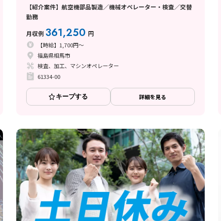
【紹介案件】航空機部品製造／機械オペレーター・検査／交替
勤務
361,250
月収例
円
【時給】1,700円～
福島県相馬市
検査、加工、マシンオペレーター
61334-00
キープする
詳細を見る