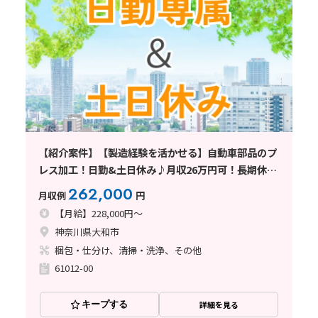
【紹介案件】【製造経験を活かせる】自動車部品のプ
レス加工！日勤&土日休み♪月収26万円可！長期休暇
あり
262,000
月収例
円
【月給】228,000円～
神奈川県大和市
梱包・仕分け、清掃・洗浄、その他
61012-00
キープする
詳細を見る