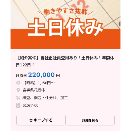
【紹介案件】自社正社員登用あり！土日休み！年間休
日122日！
220,000
月収例
円
【時給】1,150円～
岩手県花巻市
検査、梱包・仕分け、加工
61037-00
キープする
詳細を見る