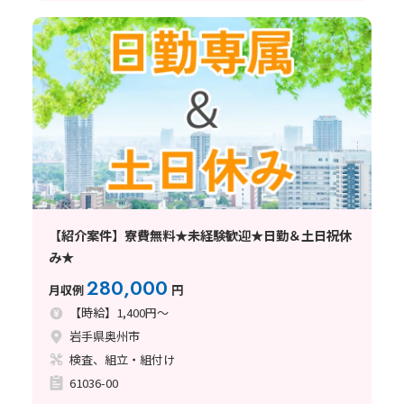
【紹介案件】寮費無料★未経験歓迎★日勤＆土日祝休
み★
280,000
月収例
円
【時給】1,400円～
岩手県奥州市
検査、組立・組付け
61036-00