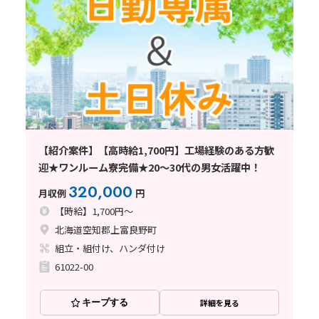
【紹介案件】【高時給1,700円】工場経験のある方歓
迎★ワンルーム寮完備★20～30代の男女活躍中！
320,000
月収例
円
【時給】1,700円～
北海道空知郡上富良野町
組立・組付け、ハンダ付け
61022-00
キープする
詳細を見る