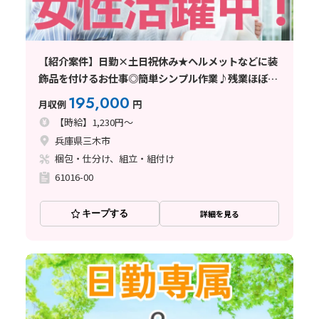
【紹介案件】日勤×土日祝休み★ヘルメットなどに装
飾品を付けるお仕事◎簡単シンプル作業♪残業ほぼな
し！
195,000
月収例
円
【時給】1,230円～
兵庫県三木市
梱包・仕分け、組立・組付け
61016-00
キープする
詳細を見る