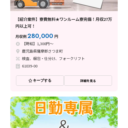
【紹介案件】寮費無料★ワンルーム寮完備！月収27万
円以上可！
280,000
月収例
円
【時給】1,300円～
鹿児島県薩摩郡さつま町
検査、梱包・仕分け、フォークリフト
61039-00
キープする
詳細を見る