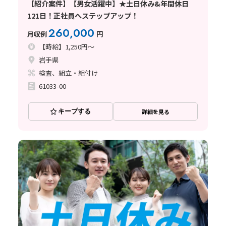
【紹介案件】【男女活躍中】★土日休み&年間休日
121日！正社員へステップアップ！
260,000
月収例
円
【時給】1,250円～
岩手県
検査、組立・組付け
61033-00
キープする
詳細を見る