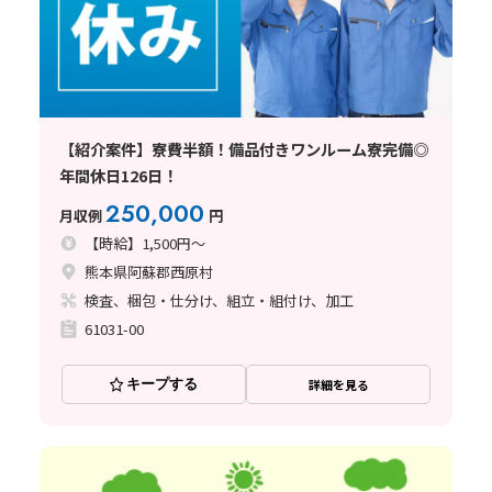
【紹介案件】寮費半額！備品付きワンルーム寮完備◎
年間休日126日！
250,000
月収例
円
【時給】1,500円～
熊本県阿蘇郡西原村
検査、梱包・仕分け、組立・組付け、加工
61031-00
キープする
詳細を見る