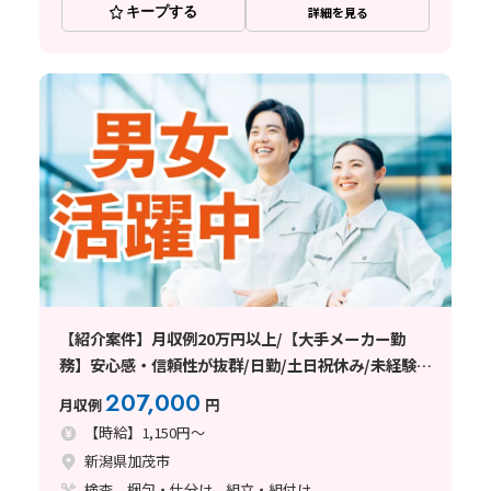
キープする
詳細を見る
【紹介案件】月収例20万円以上/【大手メーカー勤
務】安心感・信頼性が抜群/日勤/土日祝休み/未経験者
歓迎/20から40代の男女活躍中/車通勤可能/日払い・
207,000
月収例
円
週払い制度あり
【時給】1,150円～
新潟県加茂市
検査、梱包・仕分け、組立・組付け