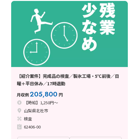
【紹介案件】完成品の検査／製氷工場・5℃前後／日
曜＋平日休み／17時退勤
205,800
月収例
円
【時給】1,250円～
山梨県北杜市
検査
62406-00