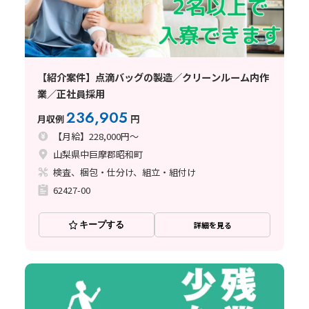
【紹介案件】点滴バッグの製造／クリーンルーム内作
業／正社員採用
236,905
月収例
円
【月給】228,000円～
山梨県中巨摩郡昭和町
検査、梱包・仕分け、組立・組付け
62427-00
キープする
詳細を見る