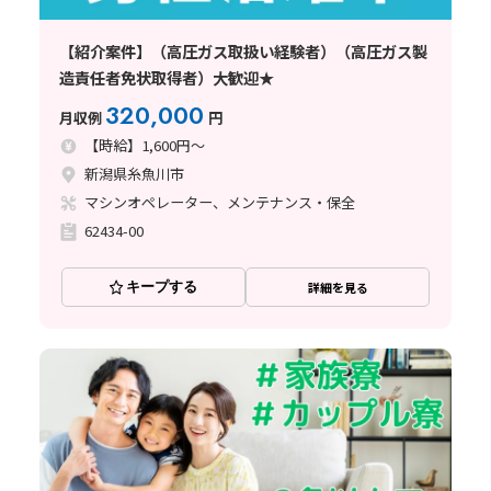
【紹介案件】（高圧ガス取扱い経験者）（高圧ガス製
造責任者免状取得者）大歓迎★
320,000
月収例
円
【時給】1,600円～
新潟県糸魚川市
マシンオペレーター、メンテナンス・保全
62434-00
キープする
詳細を見る