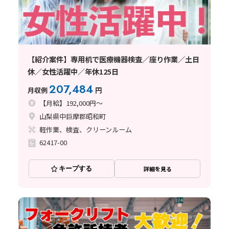
【紹介案件】専用机で医療機器検査／座り作業／土日
休／女性活躍中／年休125日
207,484
月収例
円
【月給】192,000円～
山梨県中巨摩郡昭和町
軽作業、検査、クリーンルーム
62417-00
キープする
詳細を見る