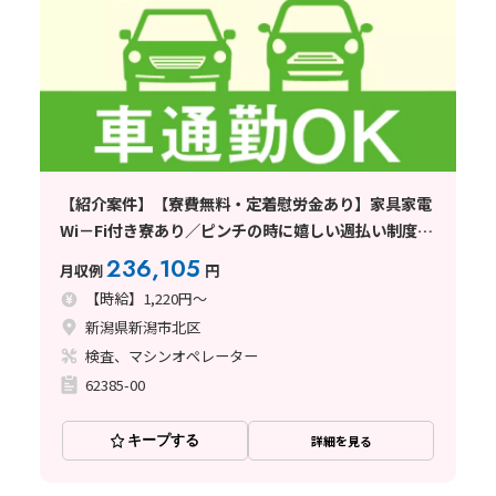
【紹介案件】【寮費無料・定着慰労金あり】家具家電
Wi－Fi付き寮あり／ピンチの時に嬉しい週払い制度あ
り／未経験者歓迎／各種手当あり
236,105
月収例
円
【時給】1,220円～
新潟県新潟市北区
検査、マシンオペレーター
62385-00
キープする
詳細を見る