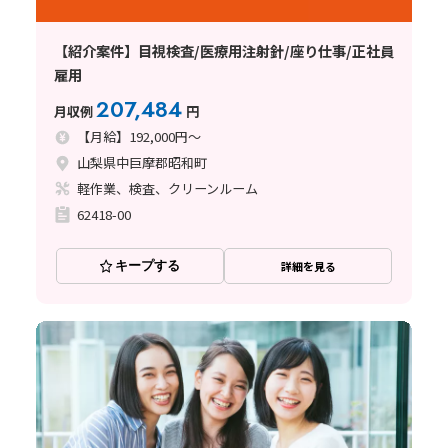
【紹介案件】目視検査/医療用注射針/座り仕事/正社員
雇用
207,484
月収例
円
【月給】192,000円～
山梨県中巨摩郡昭和町
軽作業、検査、クリーンルーム
62418-00
キープする
詳細を見る