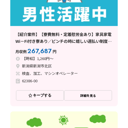
【紹介案件】【寮費無料・定着慰労金あり】家具家電
Wi－Fi付き寮あり／ピンチの時に嬉しい週払い制度あ
り／未経験者歓迎／各種手当あり
267,687
月収例
円
【時給】1,260円～
新潟県新潟市北区
検査、加工、マシンオペレーター
62386-00
キープする
詳細を見る