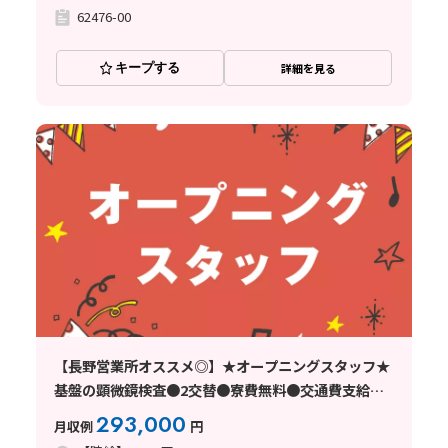
62476-00
キープする
詳細を見る
【長野営業所オススメ◎】★オープニングスタッフ★
基盤の顕微鏡検査●2交替●寮費無料●交通費支給●
未経験歓迎●長野県上伊那郡
293,000
月収例
円