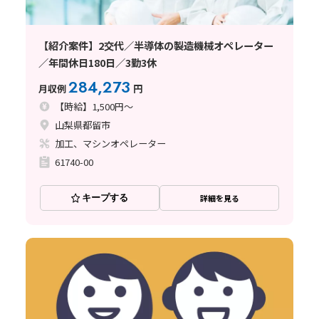
【紹介案件】2交代／半導体の製造機械オペレーター
／年間休日180日／3勤3休
284,273
月収例
円
【時給】1,500円～
山梨県都留市
加工、マシンオペレーター
61740-00
キープする
詳細を見る