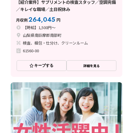
【紹介案件】サプリメントの検査スタッフ／空調完備
／キレイな職場／土日祝休み
264,045
月収例
円
【時給】1,500円～
山梨県南巨摩郡南部町
検査、梱包・仕分け、クリーンルーム
61560-00
キープする
詳細を見る