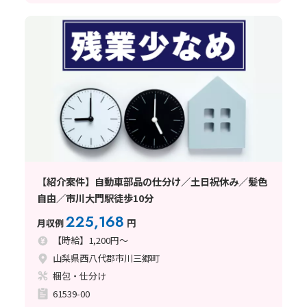
【紹介案件】自動車部品の仕分け／土日祝休み／髪色
自由／市川大門駅徒歩10分
225,168
月収例
円
【時給】1,200円～
山梨県西八代郡市川三郷町
梱包・仕分け
61539-00