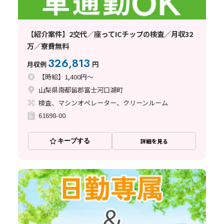
【紹介案件】2交代／座ってICチップの検査／月収32
万／寮費無料
326,813
月収例
円
【時給】1,400円～
山梨県南都留郡富士河口湖町
検査、マシンオペレーター、クリーンルーム
61698-00
キープする
詳細を見る