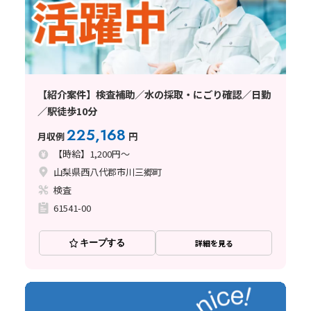
【紹介案件】検査補助／水の採取・にごり確認／日勤
／駅徒歩10分
225,168
月収例
円
【時給】1,200円～
山梨県西八代郡市川三郷町
検査
61541-00
キープする
詳細を見る