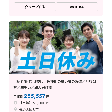
キープする
詳細を見る
【紹介案件】3交代／医療用の細い管の製造／月収25
万／駅チカ／即入居可能
255,557
月収例
円
【月給】225,000円～
長野県須坂市