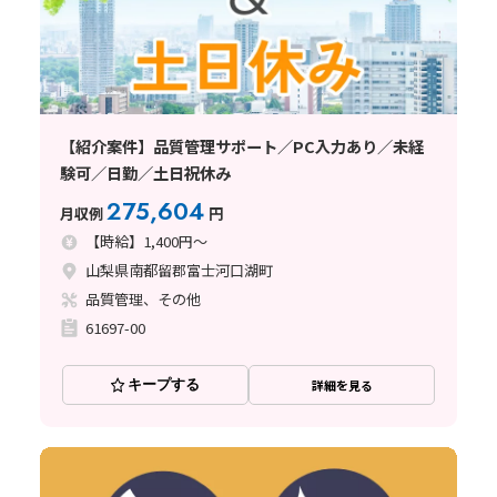
【紹介案件】品質管理サポート／PC入力あり／未経
験可／日勤／土日祝休み
275,604
月収例
円
【時給】1,400円～
山梨県南都留郡富士河口湖町
品質管理、その他
61697-00
キープする
詳細を見る