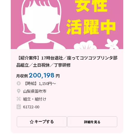
【紹介案件】17時台退社／座ってコツコツプリンタ部
品組立／土日祝休／丁寧研修
200,198
月収例
円
【時給】1,150円～
山梨県笛吹市
組立・組付け
61722-00
キープする
詳細を見る