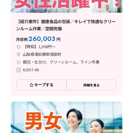
【紹介案件】健康食品の包装／キレイで快適なクリー
ンルーム作業／空調完備
260,003
月収例
円
【時給】1,500円～
山梨県南巨摩郡南部町
梱包・仕分け、クリーンルーム、ライン作業
61557-00
キープする
詳細を見る