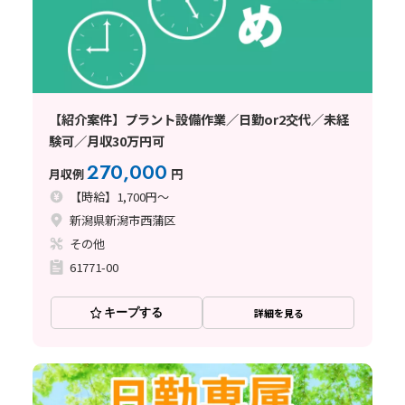
【紹介案件】プラント設備作業／日勤or2交代／未経
験可／月収30万円可
270,000
月収例
円
【時給】1,700円～
新潟県新潟市西蒲区
その他
61771-00
キープする
詳細を見る