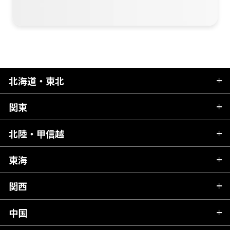
北海道・東北
関東
北海道
青森県
北陸・甲信越
茨城県
秋田県
栃木県
東海
新潟県
山形県
群馬県
富山県
関西
岐阜県
岩手県
埼玉県
石川県
静岡県
中国
滋賀県
宮城県
千葉県