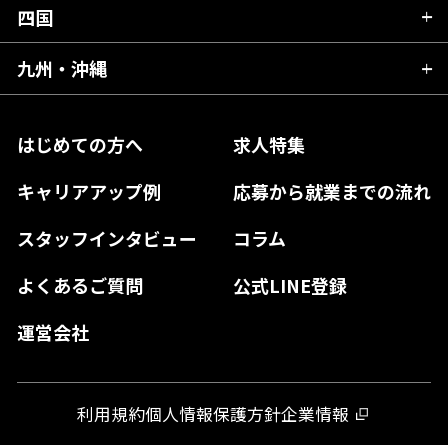
福井県
愛知県
京都府
四国
広島県
福島県
東京都
山梨県
三重県
大阪府
岡山県
九州・沖縄
愛媛県
神奈川県
長野県
兵庫県
鳥取県
香川県
福岡県
はじめての方へ
求人特集
奈良県
島根県
高知県
佐賀県
キャリアアップ例
応募から就業までの流れ
和歌山県
山口県
徳島県
長崎県
スタッフインタビュー
コラム
大分県
よくあるご質問
公式LINE登録
熊本県
運営会社
宮崎県
鹿児島県
利用規約
個人情報保護方針
企業情報
沖縄県