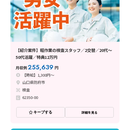
【紹介案件】軽作業の検査スタッフ／2交替／20代～
50代活躍／特典12万円
255,639
月収例
円
【時給】1,300円～
山口県防府市
検査
62350-00
キープする
詳細を見る