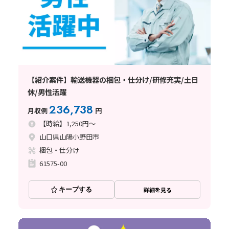
【紹介案件】輸送機器の梱包・仕分け/研修充実/土日
休/男性活躍
236,738
月収例
円
【時給】1,250円～
山口県山陽小野田市
梱包・仕分け
61575-00
キープする
詳細を見る