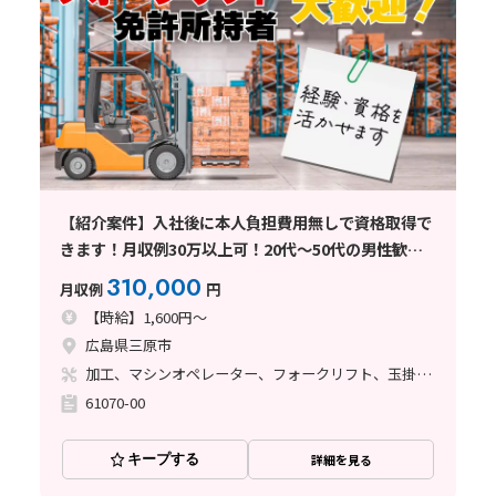
【紹介案件】入社後に本人負担費用無しで資格取得で
きます！月収例30万以上可！20代～50代の男性歓迎
中！
310,000
月収例
円
【時給】1,600円～
広島県三原市
加工、マシンオペレーター、フォークリフト、玉掛け・クレーン
61070-00
キープする
詳細を見る