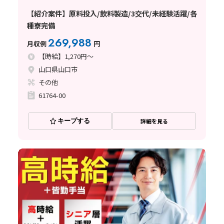
【紹介案件】原料投入/飲料製造/3交代/未経験活躍/各
種寮完備
269,988
月収例
円
【時給】1,270円～
山口県山口市
その他
61764-00
キープする
詳細を見る