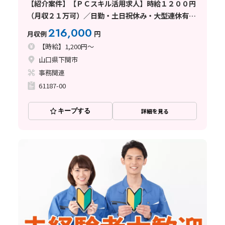
【紹介案件】【ＰＣスキル活用求人】時給１２００円
（月収２１万可）／日勤・土日祝休み・大型連休有で
プライベート充実
216,000
月収例
円
【時給】1,200円～
山口県下関市
事務関連
61187-00
キープする
詳細を見る