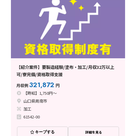
【紹介案件】要製造経験/塗布・加工/月収32万以上
可/寮完備/資格取得支援
321,872
月収例
円
【時給】1,750円～
山口県周南市
加工
61542-00
キープする
詳細を見る