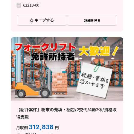
62218-00
キープする
詳細を見る
【紹介案件】粉末の充填・梱包/2交代/4勤2休/資格取
得支援
312,838
月収例
円