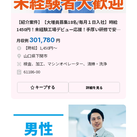
【紹介案件】【大増員募集18名/毎月１日入社】時給
1450円！未経験工場デビュー応援！手厚い研修で安心
の二交替
301,780
月収例
円
【時給】1,450円～
山口県下関市
検査、加工、マシンオペレーター、清掃・洗浄
61186-00
キープする
詳細を見る