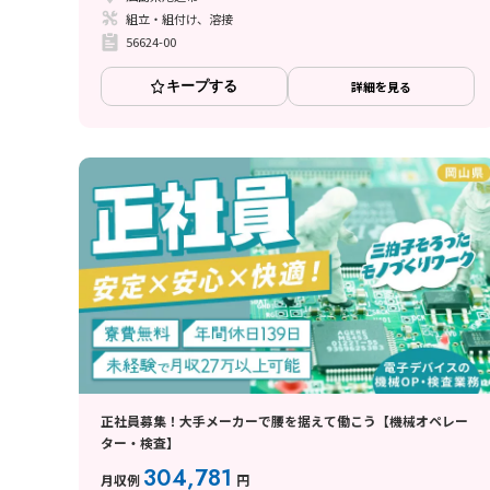
組立・組付け、溶接
56624-00
キープする
詳細を見る
正社員募集！大手メーカーで腰を据えて働こう【機械オペレー
ター・検査】
304,781
月収例
円