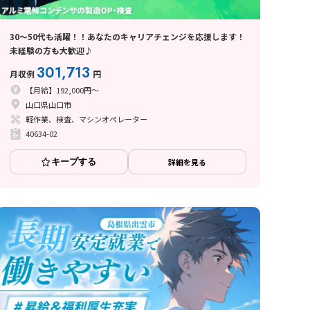
30～50代も活躍！！あなたのキャリアチェンジを応援します！
未経験の方も大歓迎♪
301,713
月収例
円
【月給】192,000円～
山口県山口市
軽作業、検査、マシンオペレーター
40634-02
キープする
詳細を見る