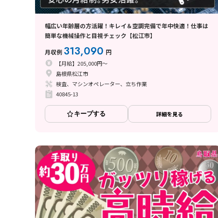
幅広い年齢層の方活躍！キレイ＆空調完備で年中快適！仕事は
簡単な機械操作と目視チェック【松江市】
313,090
月収例
円
【月給】205,000円～
島根県松江市
検査、マシンオペレーター、立ち作業
40845-13
キープする
詳細を見る