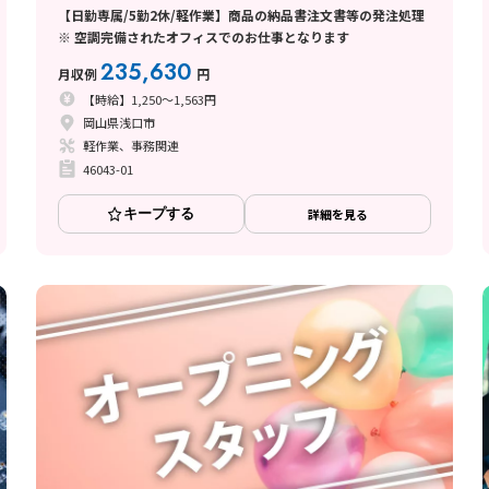
【日勤専属/5勤2休/軽作業】商品の納品書注文書等の発注処理
※ 空調完備されたオフィスでのお仕事となります
235,630
月収例
円
【時給】1,250～1,563円
岡山県浅口市
軽作業、事務関連
46043-01
キープする
詳細を見る