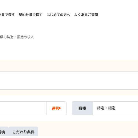
社員で探す
契約社員で探す
はじめての方へ
よくあるご質問
取県の鋳造・鍛造の求人
鋳造・鍛造
選択
職種
環境
こだ
わり
条件