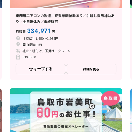
業務用エアコンの製造／寮費半額補助あり／引越し費用補助あ
り／土日祝休み／未経験可
334,971
月収例
円
【時給】1,450～1,958円
岡山県津山市
組立・組付け、玉掛け・クレーン
53936-00
キープする
詳細を見る