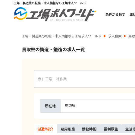
工場・製造業の転職・求人情報なら工場求人ワールド
条件から探す
正
工場・製造業の転職・求人情報なら工場求人ワールド
求人検索
鳥
鳥取県の鋳造・鍛造の求人一覧
鳥取県
所在地
派遣/
紹介
雇用
形態
勤務
時間
福利
厚生
生活