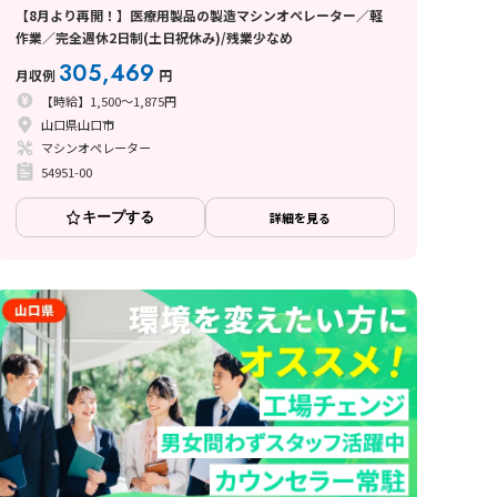
【8月より再開！】医療用製品の製造マシンオペレーター／軽
作業／完全週休2日制(土日祝休み)/残業少なめ
305,469
月収例
円
【時給】1,500～1,875円
山口県山口市
マシンオペレーター
54951-00
キープする
詳細を見る