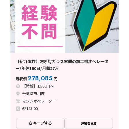
【紹介案件】2交代/ガラス容器の加工機オペレータ
ー/年休190日/月収27万
278,085
月収例
円
【時給】1,500円～
千葉県市川市
マシンオペレーター
62143-00
キープする
詳細を見る