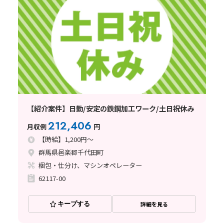
【紹介案件】日勤/安定の鉄鋼加工ワーク/土日祝休み
212,406
月収例
円
【時給】1,200円～
群馬県邑楽郡千代田町
梱包・仕分け、マシンオペレーター
62117-00
キープする
詳細を見る