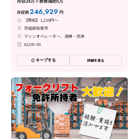
月収24万＋寮費補助5万
246,929
月収例
円
【時給】1,230円～
茨城県坂東市
マシンオペレーター、清掃・洗浄
62205-00
キープする
詳細を見る