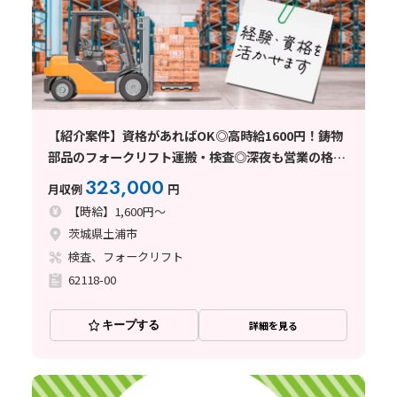
【紹介案件】資格があればOK◎高時給1600円！鋳物
部品のフォークリフト運搬・検査◎深夜も営業の格安
食堂アリ☆土日休み＋長期休暇あり！
323,000
月収例
円
【時給】1,600円～
茨城県土浦市
検査、フォークリフト
62118-00
キープする
詳細を見る