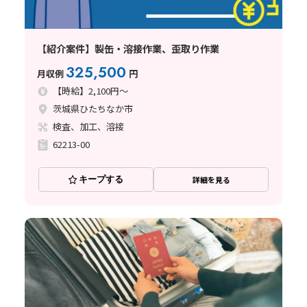
【紹介案件】製缶・溶接作業、歪取り作業
325,500
月収例
円
【時給】2,100円～
茨城県ひたちなか市
検査、加工、溶接
62213-00
キープする
詳細を見る