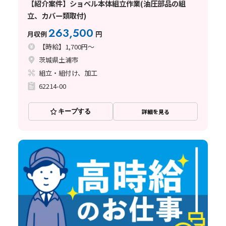
【紹介案件】ショベル本体組立作業(油圧部品の組
立、カバー類取付)
263,500
月収例
円
【時給】1,700円～
茨城県土浦市
組立・組付け、加工
62214-00
キープする
詳細を見る