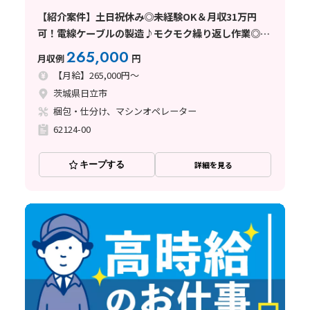
【紹介案件】土日祝休み◎未経験OK＆月収31万円
可！電線ケーブルの製造♪モクモク繰り返し作業◎社
宅費全額補助
265,000
月収例
円
【月給】265,000円～
茨城県日立市
梱包・仕分け、マシンオペレーター
62124-00
キープする
詳細を見る