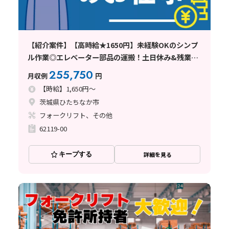
【紹介案件】【高時給★1650円】未経験OKのシンプ
ル作業◎エレベーター部品の運搬！土日休み&残業少
なめ♪
255,750
月収例
円
【時給】1,650円～
茨城県ひたちなか市
フォークリフト、その他
62119-00
キープする
詳細を見る