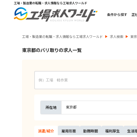
工場・製造業の転職・求人情報なら工場求人ワールド
条件から探す
正
工場・製造業の転職・求人情報なら工場求人ワールド
求人検索
東
東京都のバリ取りの求人一覧
東京都
所在地
派遣/
紹介
雇用
形態
勤務
時間
福利
厚生
生活