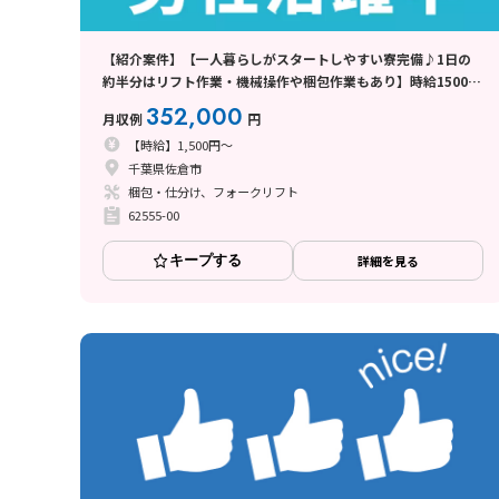
【紹介案件】【一人暮らしがスタートしやすい寮完備♪1日の
約半分はリフト作業・機械操作や梱包作業もあり】時給1500
円/2交替/千葉県佐倉市/シフト休み
352,000
月収例
円
【時給】1,500円～
千葉県佐倉市
梱包・仕分け、フォークリフト
62555-00
キープする
詳細を見る