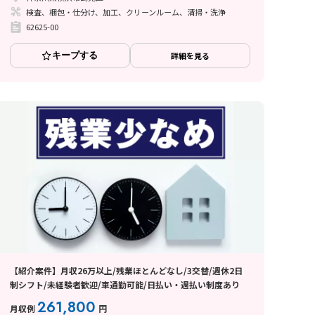
検査、梱包・仕分け、加工、クリーンルーム、清掃・洗浄
62625-00
キープする
詳細を見る
【紹介案件】月収26万以上/残業ほとんどなし/3交替/週休2日
制シフト/未経験者歓迎/車通勤可能/日払い・週払い制度あり
261,800
月収例
円