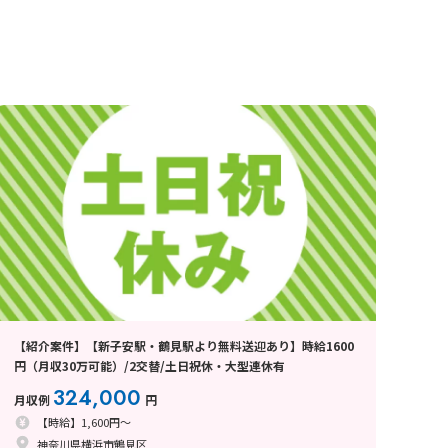
【紹介案件】【新子安駅・鶴見駅より無料送迎あり】時給1600
円（月収30万可能）/2交替/土日祝休・大型連休有
324,000
月収例
円
【時給】1,600円～
神奈川県横浜市鶴見区