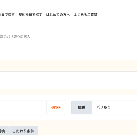
社員で探す
契約社員で探す
はじめての方へ
よくあるご質問
京都のバリ取りの求人
バリ取り
選択
職種
環境
こだ
わり
条件