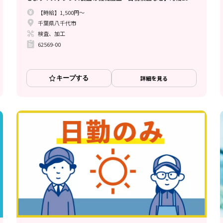
円//寮完備/土日休み/月収例33.7万円でしっかり稼げる♪
【時給】1,500円～
千葉県八千代市
検査、加工
62569-00
キープする
詳細を見る