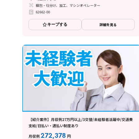
梱包・仕分け、加工、マシンオペレーター
62662-00
キープする
詳細を見る
【紹介案件】月収例27万円以上/3交替/未経験者活躍中/交通費
支給/日払い・週払い制度あり
272,378
月収例
円