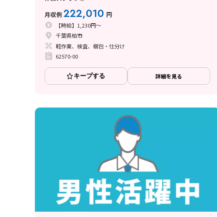
222,010
月収例
円
【時給】1,230円～
千葉県柏市
軽作業、検査、梱包・仕分け
62570-00
キープする
詳細を見る