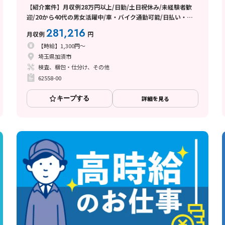
【紹介案件】月収例28万円以上/日勤/土日祝休み/未経験者歓
迎/20から40代の男女活躍中/車・バイク通勤可能/日払い・週
払い制度あり
281,216
月収例
円
【時給】1,300円～
埼玉県加須市
検査、梱包・仕分け、その他
62558-00
キープする
詳細を見る