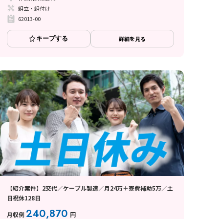
組立・組付け
62013-00
キープする
詳細を見る
【紹介案件】2交代／ケーブル製造／月24万＋寮費補助5万／土
日祝休128日
240,870
月収例
円