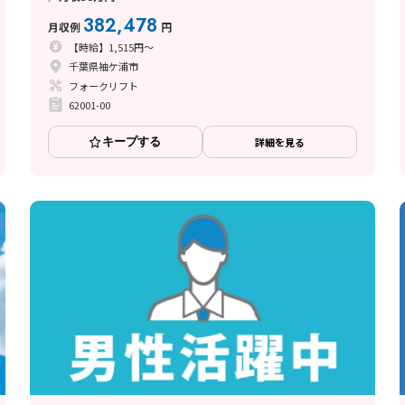
382,478
月収例
円
【時給】1,515円～
千葉県袖ケ浦市
フォークリフト
62001-00
キープする
詳細を見る