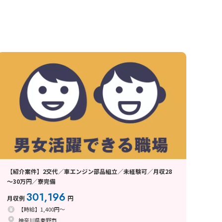
【紹介案件】2交代／車エンジン部品組立／未経験可／月収28
～30万円／寮完備
301,196
月収例
円
【時給】1,400円～
神奈川県秦野市