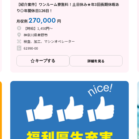
【紹介案件】ワンルーム寮無料！土日休み★年3回長期休暇あ
り◎年間休日126日！
270,000
月収例
円
【時給】1,450円～
神奈川県秦野市
検査、加工、マシンオペレーター
61990-00
キープする
詳細を見る