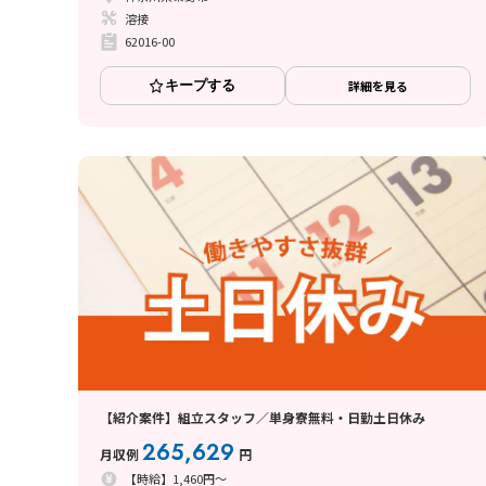
溶接
62016-00
キープする
詳細を見る
【紹介案件】組立スタッフ／単身寮無料・日勤土日休み
265,629
月収例
円
【時給】1,460円～