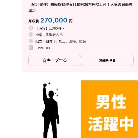
【紹介案件】未経験歓迎★月収例26万円以上可！人気の日勤専
属◎
270,000
月収例
円
【時給】1,300円～
神奈川県海老名市
組立・組付け、加工、溶接、塗装
61991-00
キープする
詳細を見る