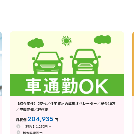
【紹介案件】2交代／住宅資材の成形オペレーター／祝金10万
／空調完備／軽作業
204,935
月収例
円
【時給】1,250円～
栃木県鹿沼市