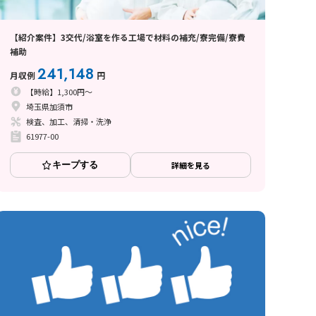
【紹介案件】3交代/浴室を作る工場で材料の補充/寮完備/寮費
補助
241,148
月収例
円
【時給】1,300円～
埼玉県加須市
検査、加工、清掃・洗浄
61977-00
キープする
詳細を見る