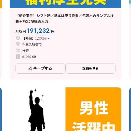
【紹介案件】シフト制／基本は座り作業／包装材のサンプル検
査＋PCに記録の入力
191,232
月収例
円
【時給】1,200円～
千葉県船橋市
検査
61980-00
キープする
詳細を見る