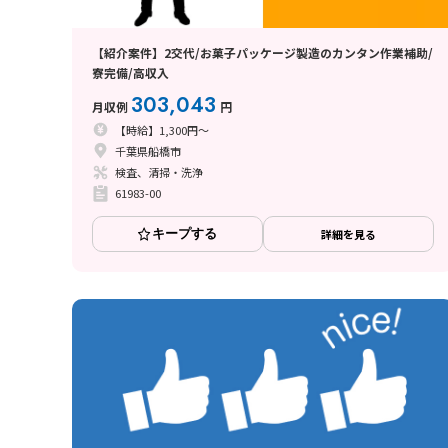
【紹介案件】2交代/お菓子パッケージ製造のカンタン作業補助/
寮完備/高収入
303,043
月収例
円
【時給】1,300円～
千葉県船橋市
検査、清掃・洗浄
61983-00
キープする
詳細を見る