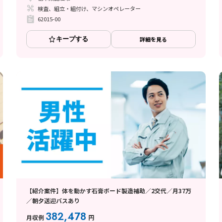
検査、組立・組付け、マシンオペレーター
62015-00
キープする
詳細を見る
【紹介案件】体を動かす石膏ボード製造補助／2交代／月37万
／朝夕送迎バスあり
382,478
月収例
円