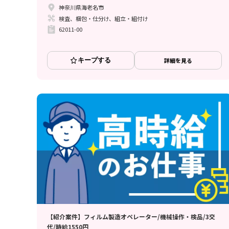
神奈川県海老名市
検査、梱包・仕分け、組立・組付け
62011-00
キープする
詳細を見る
【紹介案件】フィルム製造オペレーター/機械操作・検品/3交
代/時給1550円