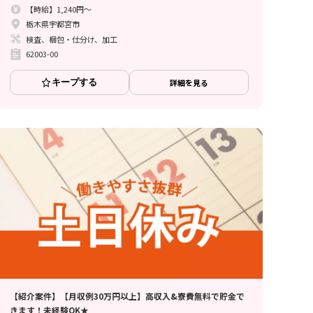
【時給】1,240円～
栃木県宇都宮市
検査、梱包・仕分け、加工
62003-00
キープする
詳細を見る
【紹介案件】【月収例30万円以上】高収入&寮費無料で貯金で
きます！未経験OK★