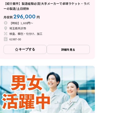
【紹介案件】製造経験必須/大手メーカーで卓球ラケット・ラバ
ーの製造/土日祝休
296,000
月収例
円
【時給】1,600円～
埼玉県所沢市
検査、梱包・仕分け、加工
61987-00
キープする
詳細を見る