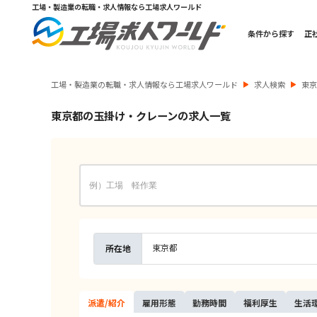
工場・製造業の転職・求人情報なら工場求人ワールド
条件から探す
正
工場・製造業の転職・求人情報なら工場求人ワールド
求人検索
東
東京都の玉掛け・クレーンの求人一覧
東京都
所在地
派遣/
紹介
雇用
形態
勤務
時間
福利
厚生
生活