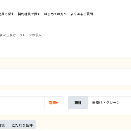
社員で探す
契約社員で探す
はじめての方へ
よくあるご質問
京都の玉掛け・クレーンの求人
玉掛け・クレーン
選択
職種
環境
こだ
わり
条件