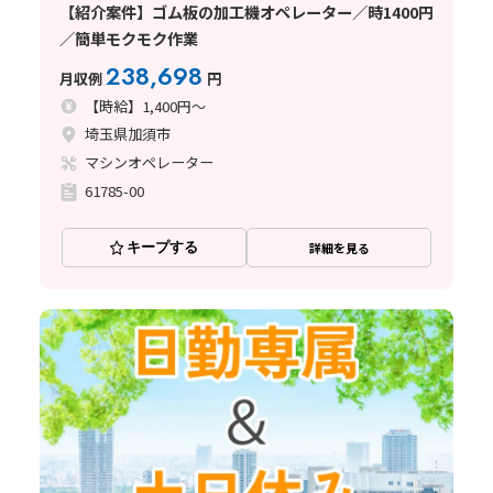
【紹介案件】ゴム板の加工機オペレーター／時1400円
／簡単モクモク作業
238,698
月収例
円
【時給】1,400円～
埼玉県加須市
マシンオペレーター
61785-00
キープする
詳細を見る