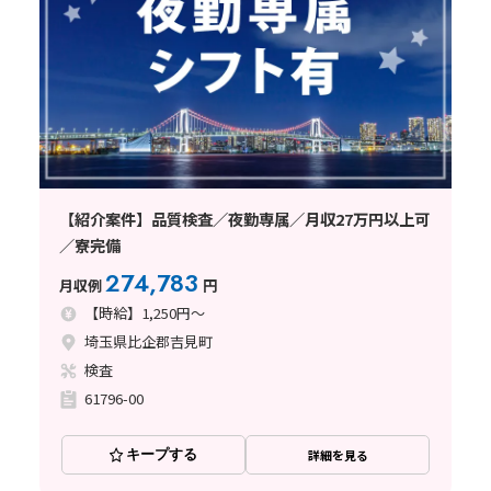
【紹介案件】品質検査／夜勤専属／月収27万円以上可
／寮完備
274,783
月収例
円
【時給】1,250円～
埼玉県比企郡吉見町
検査
61796-00
キープする
詳細を見る