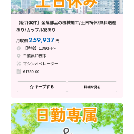
【紹介案件】金属部品の機械加工/土日祝休/無料送迎
あり/カップル寮あり
259,937
月収例
円
【時給】1,380円～
千葉県印西市
マシンオペレーター
61780-00
キープする
詳細を見る