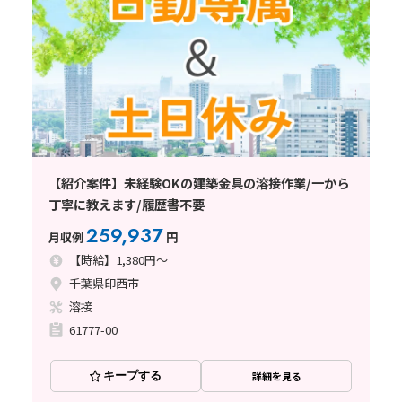
【紹介案件】未経験OKの建築金具の溶接作業/一から
丁寧に教えます/履歴書不要
259,937
月収例
円
【時給】1,380円～
千葉県印西市
溶接
61777-00
キープする
詳細を見る