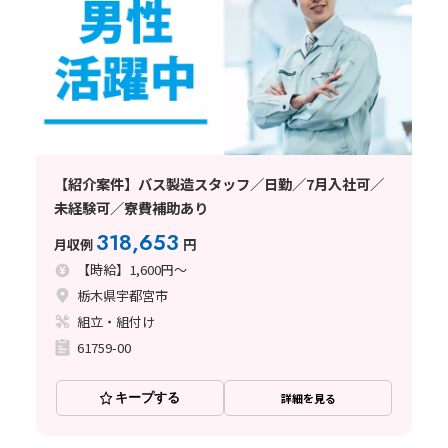
【紹介案件】バス製造スタッフ／日勤／7月入社可／
未経験可／寮費補助あり
318,653
月収例
円
【時給】1,600円～
栃木県宇都宮市
組立・組付け
61759-00
キープする
詳細を見る