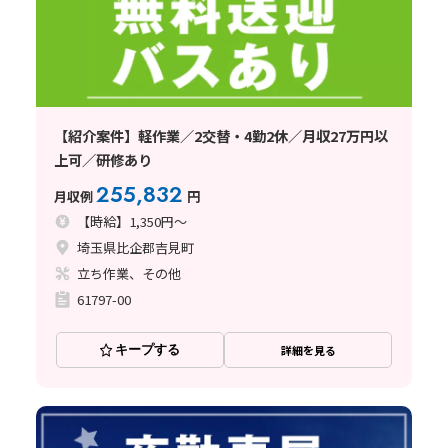
【紹介案件】軽作業／2交替・4勤2休／月収27万円以
上可／研修あり
255,832
月収例
円
【時給】1,350円～
埼玉県比企郡吉見町
立ち作業、その他
61797-00
キープする
詳細を見る