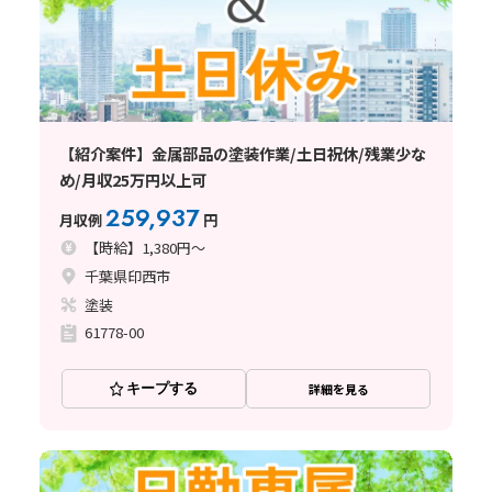
【紹介案件】金属部品の塗装作業/土日祝休/残業少な
め/月収25万円以上可
259,937
月収例
円
【時給】1,380円～
千葉県印西市
塗装
61778-00
キープする
詳細を見る