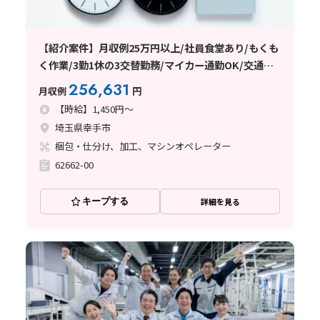
【紹介案件】月収例25万円以上/社員食堂あり/もくも
く作業/3勤1休の3交替勤務/マイカー通勤OK/交通費
支給あり/日払い・週払い制度あり
256,631
月収例
円
【時給】1,450円～
埼玉県幸手市
梱包・仕分け、加工、マシンオペレーター
62662-00
キープする
詳細を見る