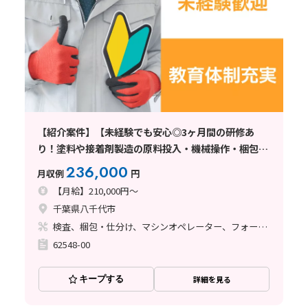
【紹介案件】【未経験でも安心◎3ヶ月間の研修あ
り！塗料や接着剤製造の原料投入・機械操作・梱包】
月給21万円/3交替/千葉県八千代市/土日休み/寮完備/
236,000
月収例
円
フォークリフトの資格取得支援制度
【月給】210,000円～
千葉県八千代市
検査、梱包・仕分け、マシンオペレーター、フォークリフト、塗装
62548-00
キープする
詳細を見る