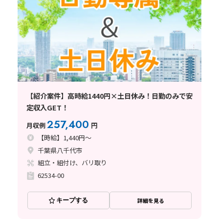
【紹介案件】高時給1440円×土日休み！日勤のみで安
定収入GET！
257,400
月収例
円
【時給】1,440円～
千葉県八千代市
組立・組付け、バリ取り
62534-00
キープする
詳細を見る