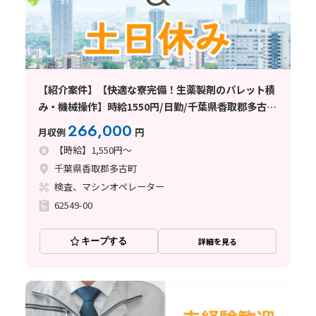
【紹介案件】【快適な寮完備！生薬製剤のパレット積
み・機械操作】時給1550円/日勤/千葉県香取郡多古
町/土日祝休み/空調完備/未経験OK/残業少なめ/住み
266,000
月収例
円
込みWORKも大歓迎です
【時給】1,550円～
千葉県香取郡多古町
検査、マシンオペレーター
62549-00
キープする
詳細を見る