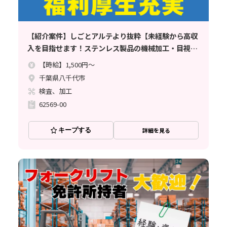
【紹介案件】しごとアルテより抜粋【未経験から高収
入を目指せます！ステンレス製品の機械加工・目視検
査など】時給1500円//寮完備/土日休み/月収例33.7万
【時給】1,500円～
円でしっかり稼げる♪
千葉県八千代市
検査、加工
62569-00
キープする
詳細を見る