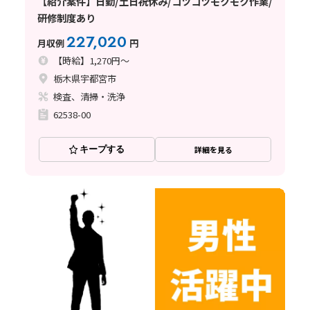
【紹介案件】日勤/土日祝休み/コツコツモクモク作業/
研修制度あり
227,020
月収例
円
【時給】1,270円～
栃木県宇都宮市
検査、清掃・洗浄
62538-00
キープする
詳細を見る