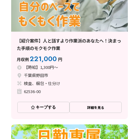
【紹介案件】人と話すより作業派のあなたへ！決まっ
た手順のモクモク作業
221,000
月収例
円
【時給】1,300円～
千葉県野田市
検査、梱包・仕分け
62536-00
キープする
詳細を見る