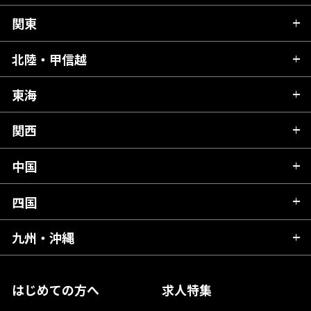
関東
北海道
青森県
北陸・甲信越
茨城県
秋田県
栃木県
東海
新潟県
山形県
群馬県
富山県
関西
岐阜県
岩手県
埼玉県
石川県
静岡県
中国
滋賀県
宮城県
千葉県
福井県
愛知県
京都府
四国
広島県
福島県
東京都
山梨県
三重県
大阪府
岡山県
九州・沖縄
愛媛県
神奈川県
長野県
兵庫県
鳥取県
香川県
福岡県
はじめての方へ
求人特集
奈良県
島根県
高知県
佐賀県