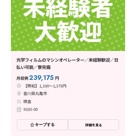
光学フィルムのマシンオペレーター／未経験歓迎／日
払い可能／寮完備
239,175
月収例
円
【時給】1,100～1,375円
香川県丸亀市
検査
9103-00
キープする
詳細を見る