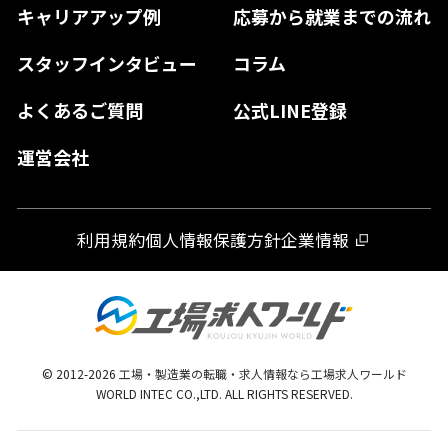
キャリアアップ例
応募から就業までの流れ
和歌山県
山口県
徳島県
長崎県
スタッフインタビュー
コラム
大分県
よくあるご質問
公式LINE登録
熊本県
運営会社
宮崎県
鹿児島県
利用規約
個人情報保護方針
企業情報
沖縄県
© 2012-
2026
工場・製造業の転職・求人情報なら工場求人ワールド
WORLD INTEC CO.,LTD. ALL RIGHTS RESERVED.