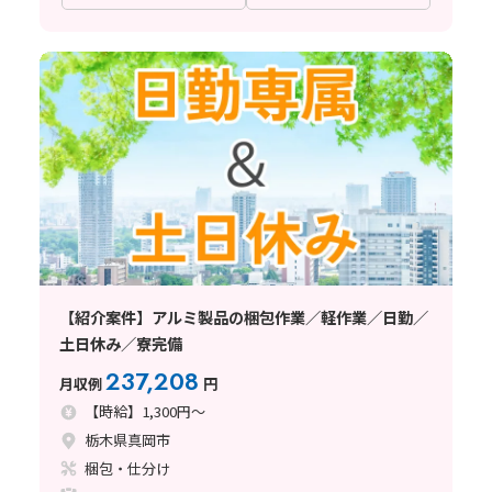
【紹介案件】アルミ製品の梱包作業／軽作業／日勤／
土日休み／寮完備
237,208
月収例
円
【時給】1,300円～
栃木県真岡市
梱包・仕分け