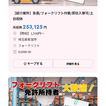
【紹介案件】急募/フォークリフト作業/即日入寮可/土
日祝休
253,125
月収例
円
【時給】1,500円～
埼玉県草加市
フォークリフト
61898-00
キープする
詳細を見る