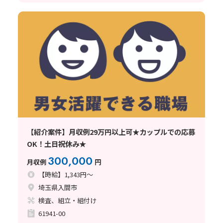
【紹介案件】月収例29万円以上可★カップルでの応募
OK！土日祝休み★
300,000
月収例
円
【時給】1,343円～
埼玉県入間市
検査、組立・組付け
61941-00