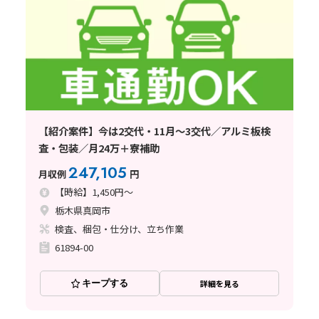
【紹介案件】今は2交代・11月～3交代／アルミ板検
査・包装／月24万＋寮補助
247,105
月収例
円
【時給】1,450円～
栃木県真岡市
検査、梱包・仕分け、立ち作業
61894-00
キープする
詳細を見る