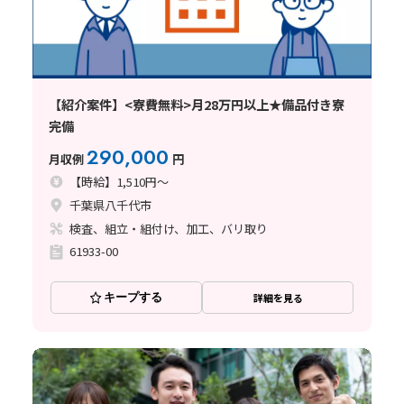
【紹介案件】<寮費無料>月28万円以上★備品付き寮
完備
290,000
月収例
円
【時給】1,510円～
千葉県八千代市
検査、組立・組付け、加工、バリ取り
61933-00
キープする
詳細を見る