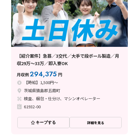
【紹介案件】急募／3交代／大手で段ボール製造／月
収29万～33万／即入寮OK
294,375
月収例
円
【時給】1,500円～
茨城県猿島郡五霞町
検査、梱包・仕分け、マシンオペレーター
61932-00
キープする
詳細を見る