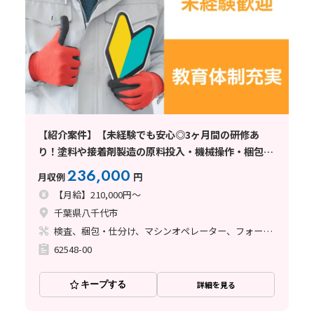
【紹介案件】【未経験でも安心◎3ヶ月間の研修あ
り！塗料や接着剤製造の原料投入・機械操作・梱包】
月給21万円/3交替/千葉県八千代市/土日休み/寮完備/
236,000
月収例
円
フォークリフトの資格取得支援制度
【月給】210,000円～
千葉県八千代市
検査、梱包・仕分け、マシンオペレーター、フォークリフト、塗装
62548-00
キープする
詳細を見る