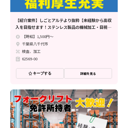
【紹介案件】しごとアルテより抜粋【未経験から高収
入を目指せます！ステンレス製品の機械加工・目視検
査など】時給1500円//寮完備/土日休み/月収例33.7万
【時給】1,500円～
円でしっかり稼げる♪
千葉県八千代市
検査、加工
62569-00
キープする
詳細を見る