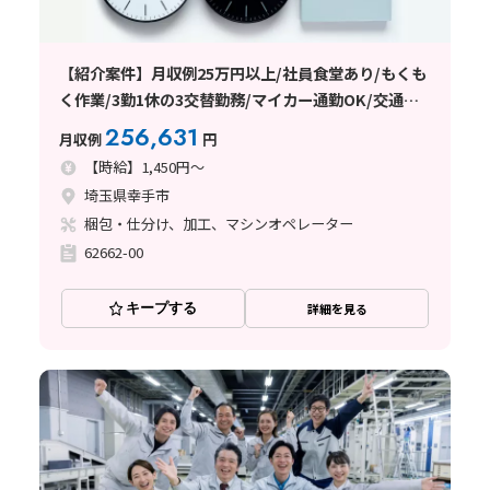
【紹介案件】月収例25万円以上/社員食堂あり/もくも
く作業/3勤1休の3交替勤務/マイカー通勤OK/交通費
支給あり/日払い・週払い制度あり
256,631
月収例
円
【時給】1,450円～
埼玉県幸手市
梱包・仕分け、加工、マシンオペレーター
62662-00
キープする
詳細を見る