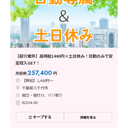
【紹介案件】高時給1440円×土日休み！日勤のみで安
定収入GET！
257,400
月収例
円
【時給】1,440円～
千葉県八千代市
組立・組付け、バリ取り
62534-00
キープする
詳細を見る