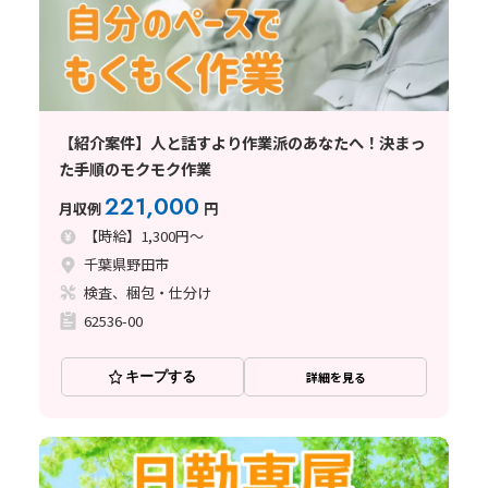
【紹介案件】人と話すより作業派のあなたへ！決まっ
た手順のモクモク作業
221,000
月収例
円
【時給】1,300円～
千葉県野田市
検査、梱包・仕分け
62536-00
キープする
詳細を見る