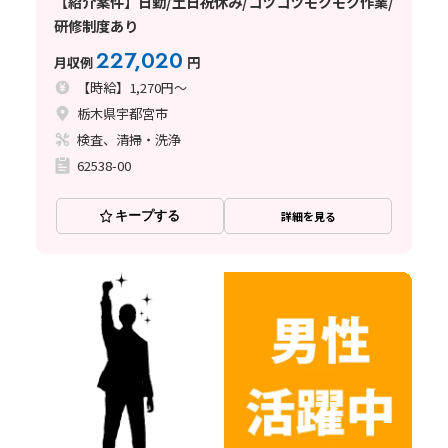
【紹介案件】日勤/土日祝休み/コツコツモクモク作業/
研修制度あり
227,020
月収例
円
【時給】1,270円～
栃木県宇都宮市
検査、清掃・洗浄
62538-00
キープする
詳細を見る