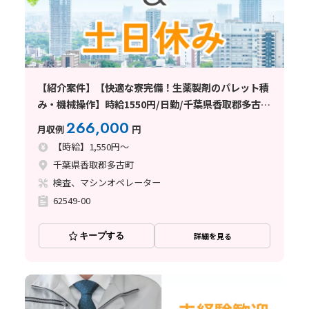
【紹介案件】【快適な寮完備！生薬製剤のパレット積
み・機械操作】時給1550円/日勤/千葉県香取郡多古
町/土日祝休み/空調完備/未経験OK/残業少なめ/住み
266,000
月収例
円
込みWORKも大歓迎です
【時給】1,550円～
千葉県香取郡多古町
検査、マシンオペレーター
62549-00
キープする
詳細を見る