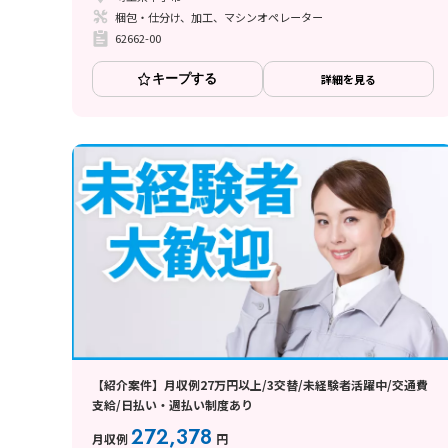
梱包・仕分け、加工、マシンオペレーター
62662-00
キープする
詳細を見る
【紹介案件】月収例27万円以上/3交替/未経験者活躍中/交通費
支給/日払い・週払い制度あり
272,378
月収例
円