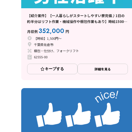
【紹介案件】【一人暮らしがスタートしやすい寮完備♪1日の
約半分はリフト作業・機械操作や梱包作業もあり】時給1500
円/2交替/千葉県佐倉市/シフト休み
352,000
月収例
円
【時給】1,500円～
千葉県佐倉市
梱包・仕分け、フォークリフト
62555-00
キープする
詳細を見る