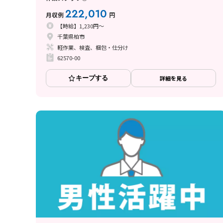
222,010
月収例
円
【時給】1,230円～
千葉県柏市
軽作業、検査、梱包・仕分け
62570-00
キープする
詳細を見る