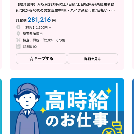
【紹介案件】月収例28万円以上/日勤/土日祝休み/未経験者歓
迎/20から40代の男女活躍中/車・バイク通勤可能/日払い・週
払い制度あり
281,216
月収例
円
【時給】1,300円～
埼玉県加須市
検査、梱包・仕分け、その他
62558-00
キープする
詳細を見る