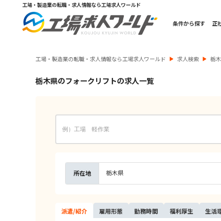
工場・製造業の転職・求人情報なら工場求人ワールド
条件から探す
正
工場・製造業の転職・求人情報なら工場求人ワールド
求人検索
栃
栃木県のフォークリフトの求人一覧
栃木県
所在地
派遣/
紹介
雇用
形態
勤務
時間
福利
厚生
生活