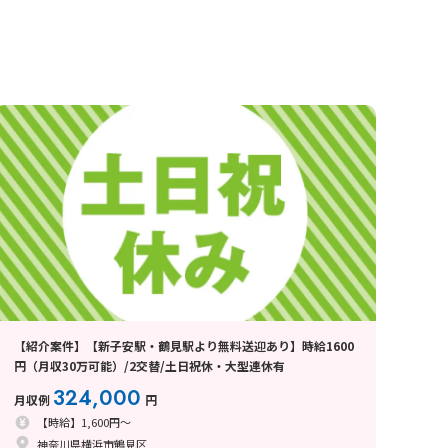
【紹介案件】【新子安駅・鶴見駅より無料送迎あり】時給1600
円（月収30万可能）/2交替/土日祝休・大型連休有
324,000
月収例
円
【時給】1,600円～
神奈川県横浜市鶴見区