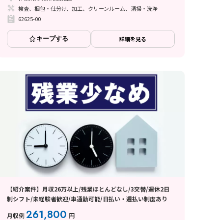
検査、梱包・仕分け、加工、クリーンルーム、清掃・洗浄
62625-00
キープする
詳細を見る
【紹介案件】月収26万以上/残業ほとんどなし/3交替/週休2日
制シフト/未経験者歓迎/車通勤可能/日払い・週払い制度あり
261,800
月収例
円