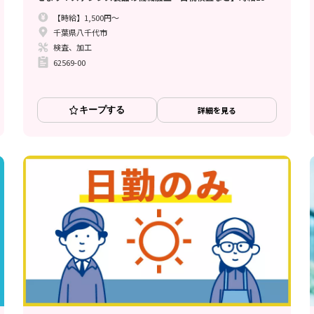
円//寮完備/土日休み/月収例33.7万円でしっかり稼げる♪
【時給】1,500円～
千葉県八千代市
検査、加工
62569-00
キープする
詳細を見る