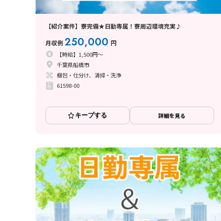
【紹介案件】寮完備★日勤専属！寮周辺環境充実♪
250,000
月収例
円
【時給】1,500円～
千葉県船橋市
梱包・仕分け、清掃・洗浄
61598-00
キープする
詳細を見る