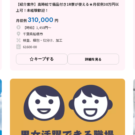
【紹介案件】高時給で備品付き1R寮が使える★月収例30万円以
上可！未経験歓迎！
310,000
月収例
円
【時給】1,450円～
千葉県船橋市
検査、梱包・仕分け、加工
61600-00
キープする
詳細を見る