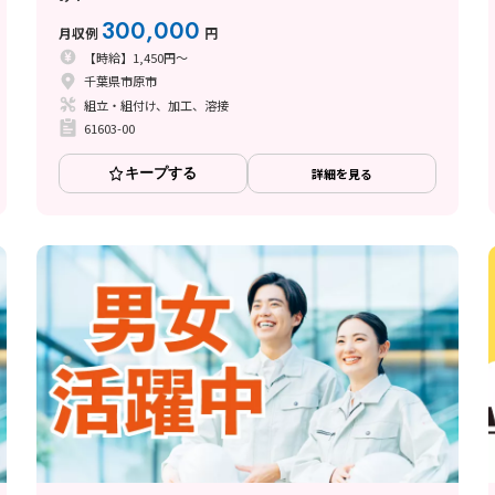
300,000
月収例
円
【時給】1,450円～
千葉県市原市
組立・組付け、加工、溶接
61603-00
キープする
詳細を見る