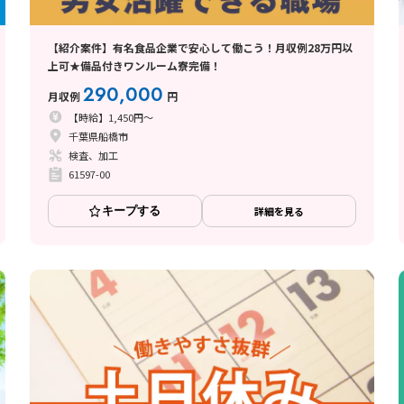
【紹介案件】有名食品企業で安心して働こう！月収例28万円以
上可★備品付きワンルーム寮完備！
290,000
月収例
円
【時給】1,450円～
千葉県船橋市
検査、加工
61597-00
キープする
詳細を見る