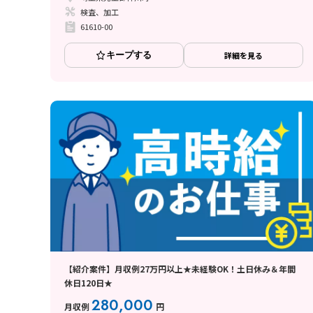
検査、加工
61610-00
キープする
詳細を見る
【紹介案件】月収例27万円以上★未経験OK！土日休み＆年間
休日120日★
280,000
月収例
円