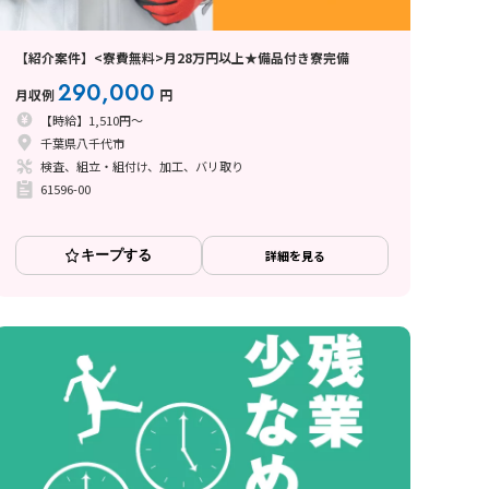
【紹介案件】<寮費無料>月28万円以上★備品付き寮完備
290,000
月収例
円
【時給】1,510円～
千葉県八千代市
検査、組立・組付け、加工、バリ取り
61596-00
キープする
詳細を見る