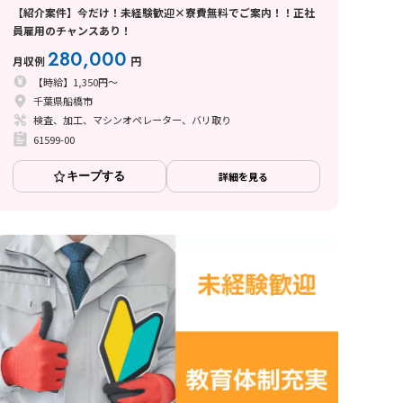
【紹介案件】今だけ！未経験歓迎×寮費無料でご案内！！正社
員雇用のチャンスあり！
280,000
月収例
円
【時給】1,350円～
千葉県船橋市
検査、加工、マシンオペレーター、バリ取り
61599-00
キープする
詳細を見る