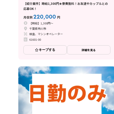
【紹介案件】時給1,300円★寮費無料！お友達やカップルとの
応募OK！
220,000
月収例
円
【時給】1,300円～
千葉県市川市
検査、マシンオペレーター
61601-00
キープする
詳細を見る