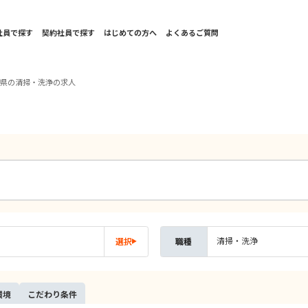
社員で探す
契約社員で探す
はじめての方へ
よくあるご質問
木県の清掃・洗浄の求人
清掃・洗浄
選択
職種
環境
こだ
わり
条件