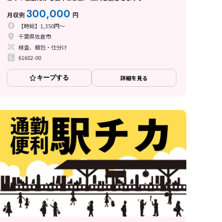
300,000
月収例
円
【時給】1,350円～
千葉県佐倉市
検査、梱包・仕分け
61602-00
キープする
詳細を見る