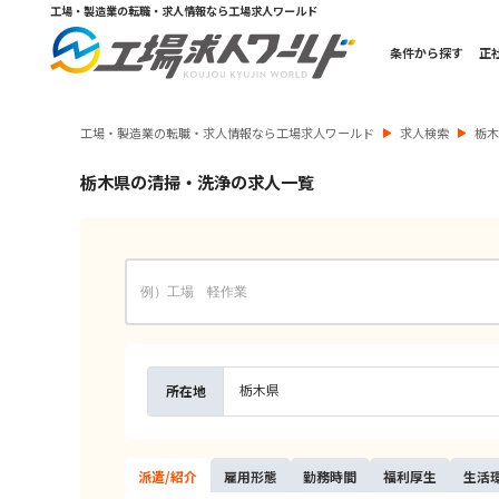
工場・製造業の転職・求人情報なら工場求人ワールド
条件から探す
正
工場・製造業の転職・求人情報なら工場求人ワールド
求人検索
栃
栃木県の清掃・洗浄の求人一覧
栃木県
所在地
派遣/
紹介
雇用
形態
勤務
時間
福利
厚生
生活