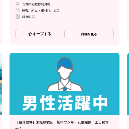
茨城県稲敷郡阿見町
検査、組立・組付け、加工
61606-00
キープする
詳細を見る
【紹介案件】未経験歓迎！無料ワンルーム寮完備！土日祝休
み！