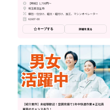
【時給】1,700円～
埼玉県羽生市
梱包・仕分け、組立・組付け、加工、マシンオペレーター
61607-00
キープする
詳細を見る
【紹介案件】未経験歓迎！空調完備で1年中快適作業★正社員
雇用のチャンスあり！