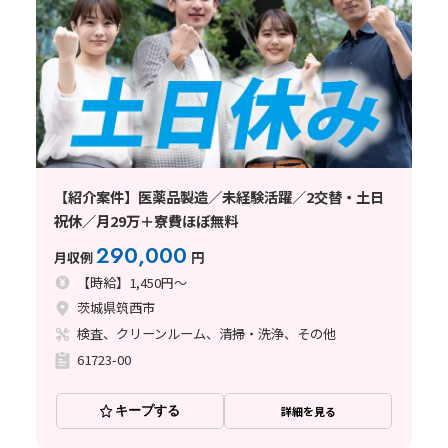
【紹介案件】医薬品製造／未経験活躍／2交替・土日
祝休／月29万＋寮費ほぼ無料
290,000
月収例
円
【時給】1,450円～
茨城県筑西市
検査、クリーンルーム、清掃・洗浄、その他
61723-00
キープする
詳細を見る