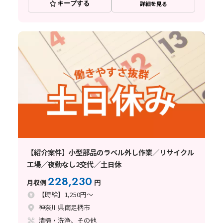
キープする
詳細を見る
【紹介案件】小型部品のラベル外し作業／リサイクル
工場／夜勤なし2交代／土日休
228,230
月収例
円
【時給】1,250円～
神奈川県南足柄市
清掃・洗浄、その他