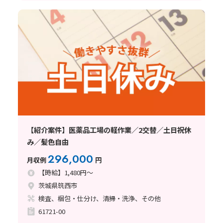
【紹介案件】医薬品工場の軽作業／2交替／土日祝休
み／髪色自由
296,000
月収例
円
【時給】1,480円～
茨城県筑西市
検査、梱包・仕分け、清掃・洗浄、その他
61721-00