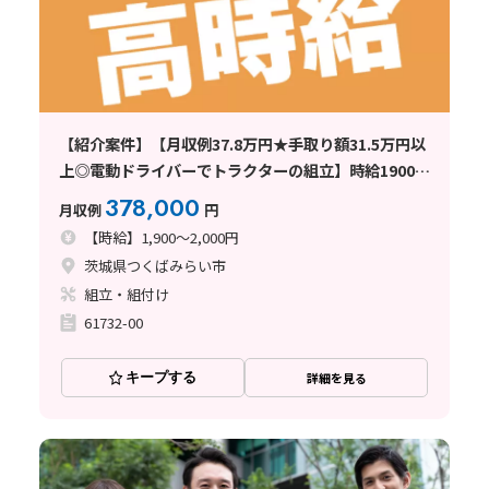
【紹介案件】【月収例37.8万円★手取り額31.5万円以
上◎電動ドライバーでトラクターの組立】時給1900
円/2交替/茨城県つくばみらい市坂野新田/土日orシフ
378,000
月収例
円
ト休み/即入寮OKで寮費無料
【時給】1,900～2,000円
茨城県つくばみらい市
組立・組付け
61732-00
キープする
詳細を見る