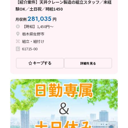
【紹介案件】天井クレーン製造の組立スタッフ／未経
験OK／土日祝／時給1450
281,035
月収例
円
【時給】1,450円～
栃木県佐野市
組立・組付け
61715-00
キープする
詳細を見る