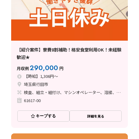
【紹介案件】寮費8割補助！格安食堂利用OK！未経験
歓迎★
290,000
月収例
円
【時給】1,306円～
埼玉県行田市
検査、組立・組付け、マシンオペレーター、溶接、塗装
61617-00
キープする
詳細を見る