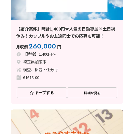
【紹介案件】時給1,400円★人気の日勤専属×土日祝
休み！カップルやお友達同士での応募も可能！
260,000
月収例
円
【時給】1,400円～
埼玉県加須市
検査、梱包・仕分け
61618-00
キープする
詳細を見る