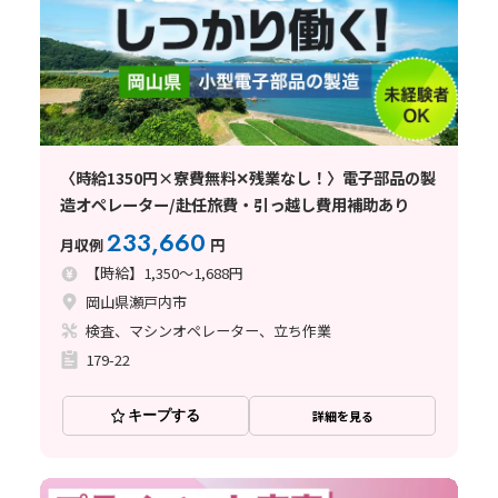
〈時給1350円×寮費無料✕残業なし！〉電子部品の製
造オペレーター/赴任旅費・引っ越し費用補助あり
233,660
月収例
円
【時給】1,350～1,688円
岡山県瀬戸内市
検査、マシンオペレーター、立ち作業
179-22
キープする
詳細を見る