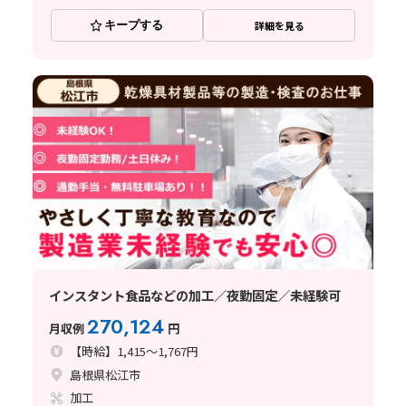
キープする
詳細を見る
インスタント食品などの加工／夜勤固定／未経験可
270,124
月収例
円
【時給】1,415～1,767円
島根県松江市
加工