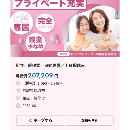
組立／軽作業／日勤専属／土日祝休み
207,209
月収例
円
【時給】1,090～1,363円
鳥取県鳥取市
組立・組付け
8962-00
キープする
詳細を見る