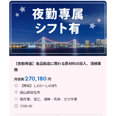
【夜勤専属】食品製造に関わる原材料の投入、清掃業
務
270,180
月収例
円
【時給】1,150～1,438円
岡山県総社市
軽作業、加工、清掃・洗浄、立ち作業
7206-00