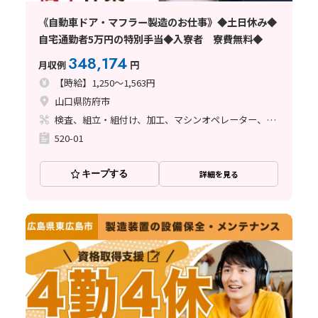
《自動車ドア・マフラー製造のお仕事》◆土日休み◆
自宅通勤者5万円の特別手当◆入寮者 寮費無料◆
348,174
月収例
円
【時給】1,250～1,563円
山口県防府市
検査、組立・組付け、加工、マシンオペレーター、立ち作業
520-01
キープする
詳細を見る