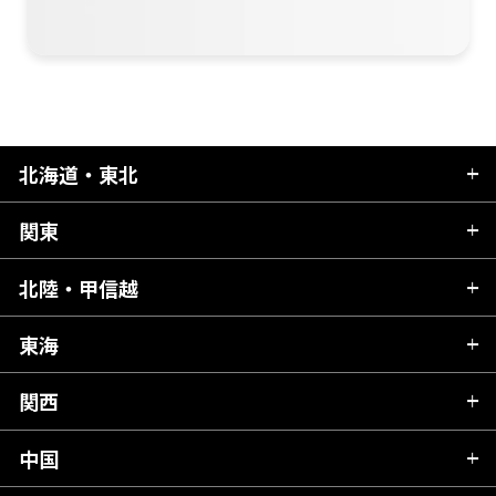
北海道・東北
関東
北海道
青森県
北陸・甲信越
茨城県
秋田県
栃木県
東海
新潟県
山形県
群馬県
富山県
関西
岐阜県
岩手県
埼玉県
石川県
静岡県
中国
滋賀県
宮城県
千葉県