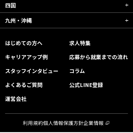
福井県
愛知県
京都府
四国
広島県
福島県
東京都
山梨県
三重県
大阪府
岡山県
九州・沖縄
愛媛県
神奈川県
長野県
兵庫県
鳥取県
香川県
福岡県
はじめての方へ
求人特集
奈良県
島根県
高知県
佐賀県
キャリアアップ例
応募から就業までの流れ
和歌山県
山口県
徳島県
長崎県
スタッフインタビュー
コラム
大分県
よくあるご質問
公式LINE登録
熊本県
運営会社
宮崎県
鹿児島県
利用規約
個人情報保護方針
企業情報
沖縄県