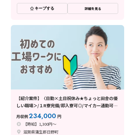
キープする
詳細を見る
【紹介案件】〈日勤×土日祝休み★ちょっと田舎の優
しい職場＞/１R寮完備/即入寮可◎/マイカー通勤可
能/工場・製造未経験の方大歓迎！
234,000
月収例
円
【時給】1,300円～
滋賀県蒲生郡日野町