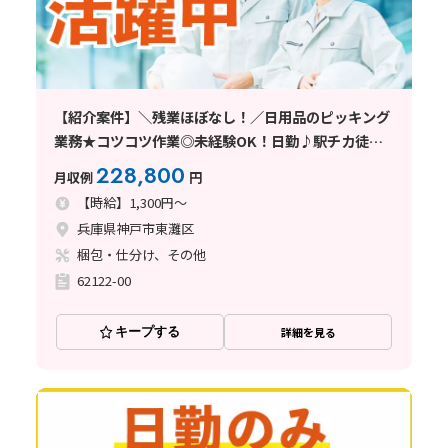
【紹介案件】＼残業ほぼなし！／日用品のピッキング
業務★コツコツ作業◎未経験OK！日勤♪駅チカ徒歩
10分
228,800
月収例
円
【時給】1,300円～
兵庫県神戸市東灘区
梱包・仕分け、その他
62122-00
キープする
詳細を見る