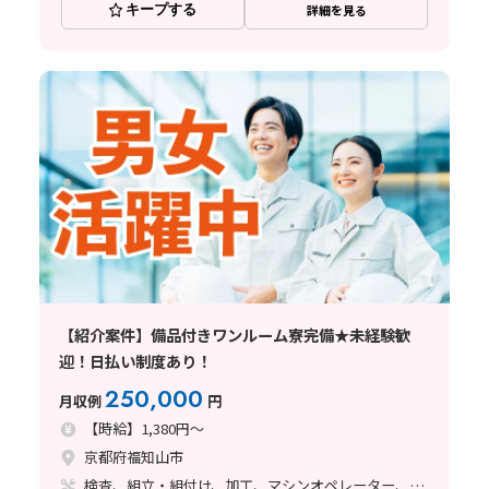
キープする
詳細を見る
【紹介案件】備品付きワンルーム寮完備★未経験歓
迎！日払い制度あり！
250,000
月収例
円
【時給】1,380円～
京都府福知山市
検査、組立・組付け、加工、マシンオペレーター、清掃・洗浄、溶接