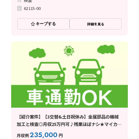
検査
62115-00
キープする
詳細を見る
【紹介案件】【3交替&土日祝休み】金属部品の機械
加工と検査◎月収25万円可♪残業ほぼナシ★マイカー
通勤OK！
235,000
月収例
円