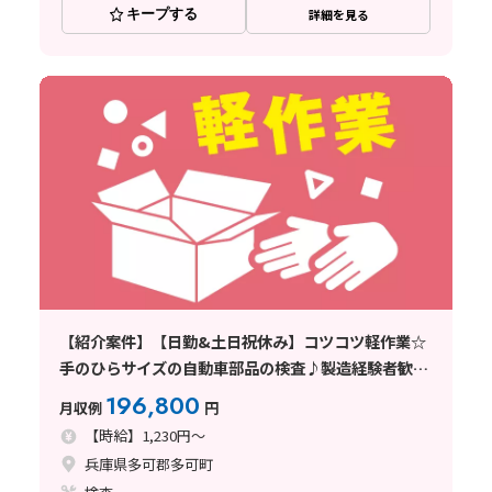
キープする
詳細を見る
【紹介案件】【日勤&土日祝休み】コツコツ軽作業☆
手のひらサイズの自動車部品の検査♪製造経験者歓迎
◎
196,800
月収例
円
【時給】1,230円～
兵庫県多可郡多可町