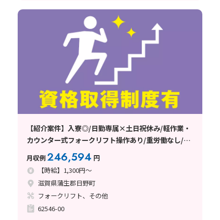
【紹介案件】入寮◎/日勤専属×土日祝休み/軽作業・
カウンター式フォークリフト操作あり/重労働なし/週
払い制度あり/未経験者歓迎♪
246,594
月収例
円
【時給】1,300円～
滋賀県蒲生郡日野町
フォークリフト、その他
62546-00