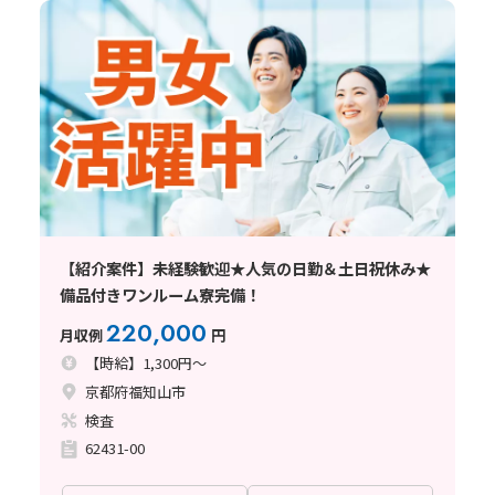
【紹介案件】未経験歓迎★人気の日勤＆土日祝休み★
備品付きワンルーム寮完備！
220,000
月収例
円
【時給】1,300円～
京都府福知山市
検査
62431-00