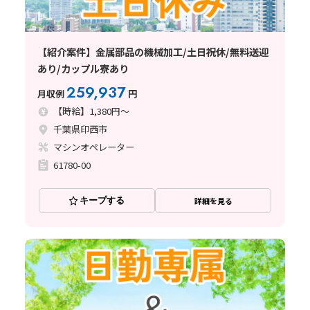
【紹介案件】金属部品の機械加工/土日祝休/無料送迎
あり/カップル寮あり
259,937
月収例
円
【時給】1,380円～
千葉県印西市
マシンオペレーター
61780-00
キープする
詳細を見る