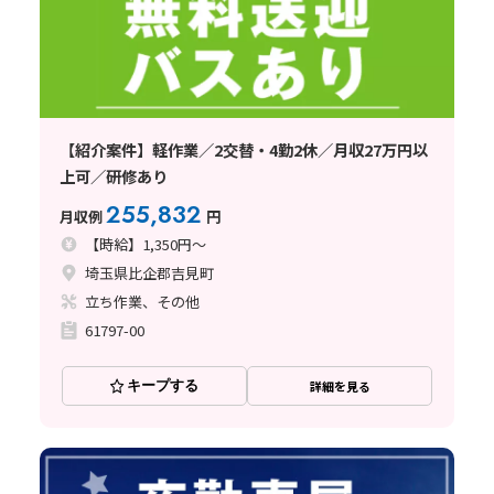
【紹介案件】軽作業／2交替・4勤2休／月収27万円以
上可／研修あり
255,832
月収例
円
【時給】1,350円～
埼玉県比企郡吉見町
立ち作業、その他
61797-00
キープする
詳細を見る