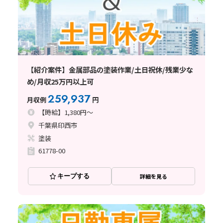
【紹介案件】金属部品の塗装作業/土日祝休/残業少な
め/月収25万円以上可
259,937
月収例
円
【時給】1,380円～
千葉県印西市
塗装
61778-00
キープする
詳細を見る