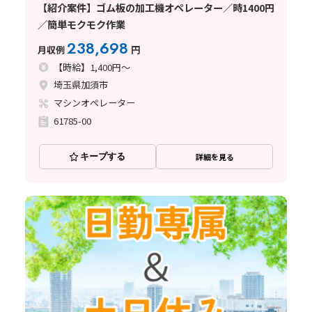
【紹介案件】ゴム板の加工機オペレーター／時1400円
／簡単モクモク作業
238,698
月収例
円
【時給】1,400円～
埼玉県加須市
マシンオペレーター
61785-00
キープする
詳細を見る