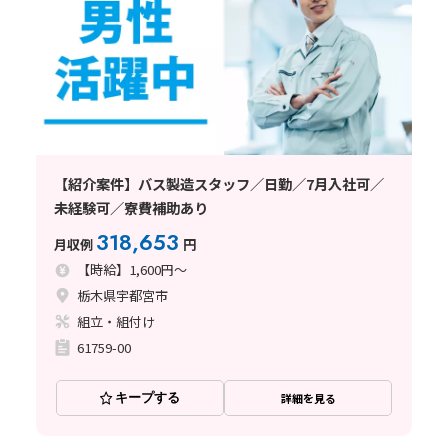
【紹介案件】バス製造スタッフ／日勤／7月入社可／
未経験可／寮費補助あり
318,653
月収例
円
【時給】1,600円～
栃木県宇都宮市
組立・組付け
61759-00
キープする
詳細を見る