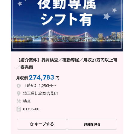
【紹介案件】品質検査／夜勤専属／月収27万円以上可
／寮完備
274,783
月収例
円
【時給】1,250円～
埼玉県比企郡吉見町
検査
61796-00
キープする
詳細を見る