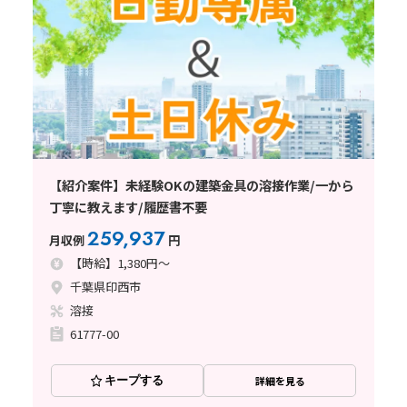
【紹介案件】未経験OKの建築金具の溶接作業/一から
丁寧に教えます/履歴書不要
259,937
月収例
円
【時給】1,380円～
千葉県印西市
溶接
61777-00
キープする
詳細を見る