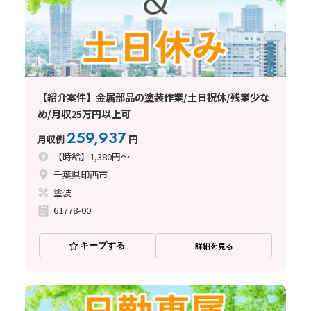
【紹介案件】金属部品の塗装作業/土日祝休/残業少な
め/月収25万円以上可
259,937
月収例
円
【時給】1,380円～
千葉県印西市
塗装
61778-00
キープする
詳細を見る