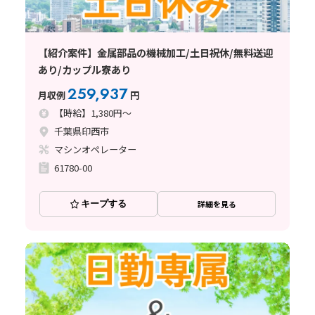
【紹介案件】金属部品の機械加工/土日祝休/無料送迎
あり/カップル寮あり
259,937
月収例
円
【時給】1,380円～
千葉県印西市
マシンオペレーター
61780-00
キープする
詳細を見る