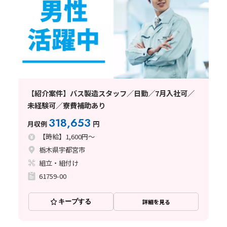
【紹介案件】バス製造スタッフ／日勤／7月入社可／
未経験可／寮費補助あり
318,653
月収例
円
【時給】1,600円～
栃木県宇都宮市
組立・組付け
61759-00
キープする
詳細を見る