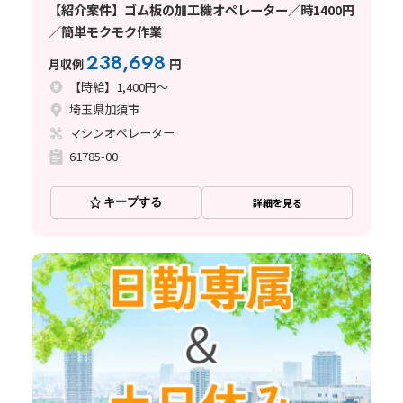
【紹介案件】ゴム板の加工機オペレーター／時1400円
／簡単モクモク作業
238,698
月収例
円
【時給】1,400円～
埼玉県加須市
マシンオペレーター
61785-00
キープする
詳細を見る