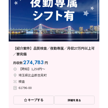
【紹介案件】品質検査／夜勤専属／月収27万円以上可
／寮完備
274,783
月収例
円
【時給】1,250円～
埼玉県比企郡吉見町
検査
61796-00
キープする
詳細を見る