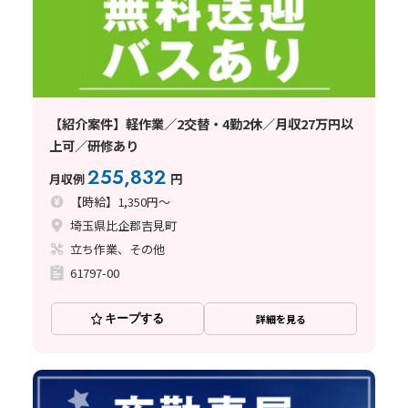
【紹介案件】軽作業／2交替・4勤2休／月収27万円以
上可／研修あり
255,832
月収例
円
【時給】1,350円～
埼玉県比企郡吉見町
立ち作業、その他
61797-00
キープする
詳細を見る