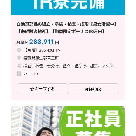
自動車部品の組立・塗装・検査・成形【男女活躍中】
【未経験者歓迎】【期間限定ボーナス50万円】
283,911
月収例
円
【月給】206,400円～
滋賀県蒲生郡竜王町
検査、梱包・仕分け、組立・組付け、加工、マシンオペレーター、ライン作業、立ち作業、塗装、バリ取り
2511-10
キープする
詳細を見る