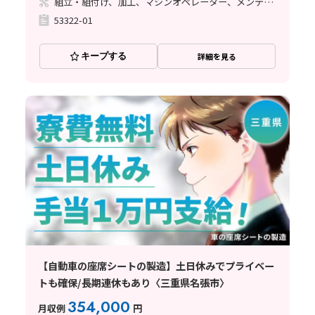
組立・組付け、加工、マシンオペレーター、メンテナンス・保全、座り作業、玉掛け・クレーン、ライン作業、立ち作業、溶接、塗装、バリ取り
53322-01
キープする
詳細を見る
【自動車の座席シートの製造】土日休みでプライベー
トも確保/長期連休もあり〈三重県名張市〉
354,000
月収例
円