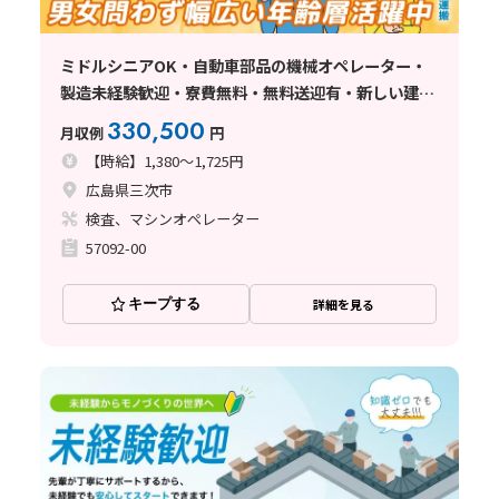
ミドルシニアOK・自動車部品の機械オペレーター・
製造未経験歓迎・寮費無料・無料送迎有・新しい建
屋･機械でのお仕事・工場内は冷暖房完備・綺麗なト
330,500
月収例
円
イレ･食堂あり・大型連休あり
【時給】1,380～1,725円
広島県三次市
検査、マシンオペレーター
57092-00
キープする
詳細を見る