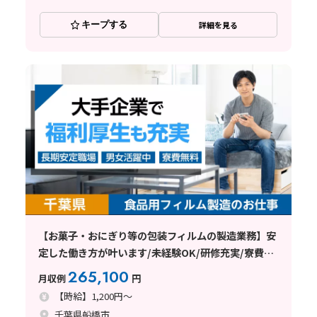
キープする
詳細を見る
【お菓子・おにぎり等の包装フィルムの製造業務】安
定した働き方が叶います/未経験OK/研修充実/寮費7
万円補助あり/東京近郊＜千葉県船橋市＞
265,100
月収例
円
【時給】1,200円～
千葉県船橋市