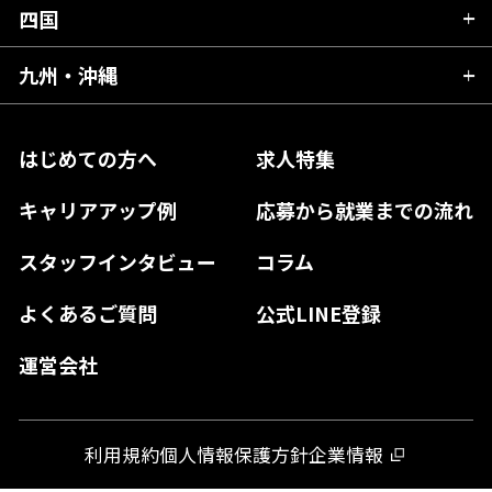
福井県
愛知県
京都府
四国
広島県
福島県
東京都
山梨県
三重県
大阪府
岡山県
九州・沖縄
愛媛県
神奈川県
長野県
兵庫県
鳥取県
香川県
福岡県
はじめての方へ
求人特集
奈良県
島根県
高知県
佐賀県
キャリアアップ例
応募から就業までの流れ
和歌山県
山口県
徳島県
長崎県
スタッフインタビュー
コラム
大分県
よくあるご質問
公式LINE登録
熊本県
運営会社
宮崎県
鹿児島県
利用規約
個人情報保護方針
企業情報
沖縄県