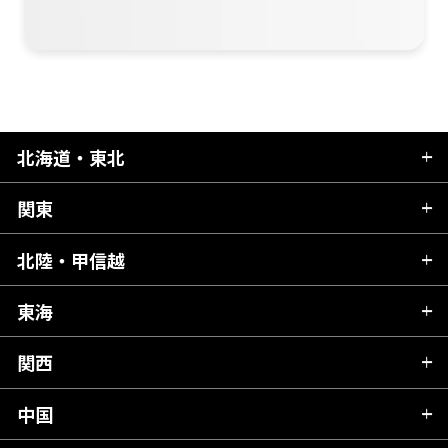
北海道・東北
関東
北海道
青森県
北陸・甲信越
茨城県
秋田県
栃木県
東海
新潟県
山形県
群馬県
富山県
関西
岐阜県
岩手県
埼玉県
石川県
静岡県
中国
滋賀県
宮城県
千葉県