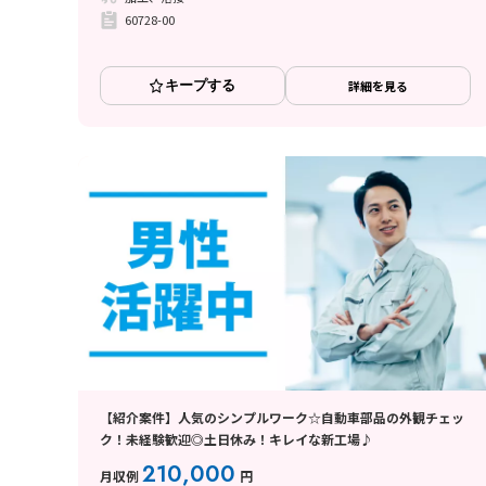
60728-00
キープする
詳細を見る
【紹介案件】人気のシンプルワーク☆自動車部品の外観チェッ
ク！未経験歓迎◎土日休み！キレイな新工場♪
210,000
月収例
円