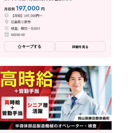
197,000
月収例
円
【月給】197,000円～
広島県三原市
検査、梱包・仕分け
60300-00
キープする
詳細を見る