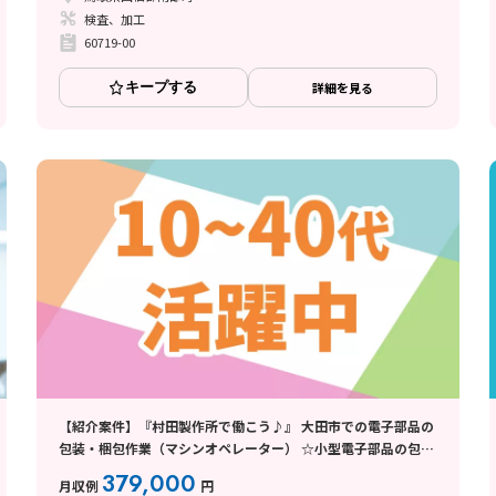
検査、加工
60719-00
キープする
詳細を見る
【紹介案件】『村田製作所で働こう♪』 大田市での電子部品の
包装・梱包作業（マシンオペレーター） ☆小型電子部品の包装
☆ マシンOP＆検査など☆ミ
379,000
月収例
円