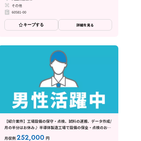
その他
60581-00
キープする
詳細を見る
【紹介案件】工場設備の保守・点検、試料の運搬、データ作成/
月の半分はお休み♪ 半導体製造工場で設備の保全・点検のお仕
事☆
252,000
月収例
円