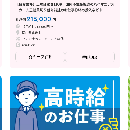
【紹介案件】工場経験ゼロOK！国内不織布製造のパイオニアメ
ーカー☆正社員切り替え前提のお仕事◎綿の投入など♪
215,000
月収例
円
【月給】215,000円～
岡山県倉敷市
マシンオペレーター、その他
60243-00
キープする
詳細を見る