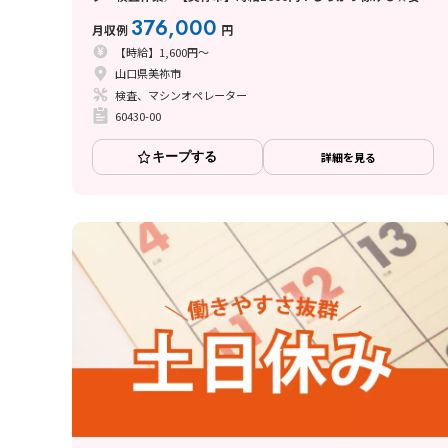
の電子系☆彡
376,000
月収例
円
【時給】1,600円～
山口県美祢市
検査、マシンオペレーター
60430-00
キープする
詳細を見る