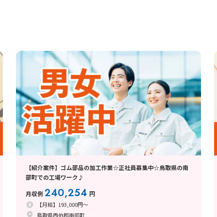
【紹介案件】ゴム部品の加工作業☆正社員募集中☆鳥取県の南
部町での工場ワーク♪
240,254
月収例
円
【月給】193,000円～
鳥取県西伯郡南部町