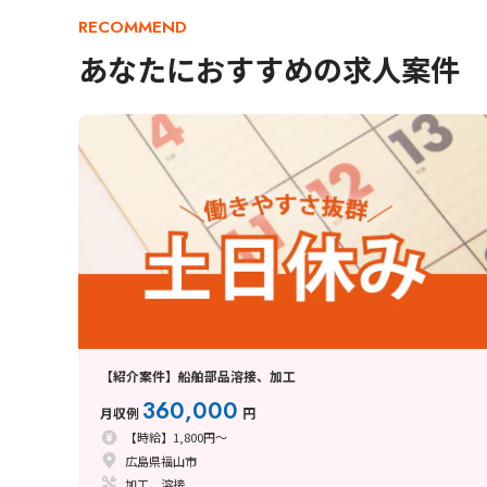
RECOMMEND
あなたにおすすめの求人案件
【紹介案件】船舶部品溶接、加工
360,000
月収例
円
【時給】1,800円～
広島県福山市
加工、溶接