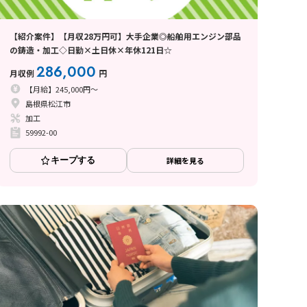
【紹介案件】【月収28万円可】大手企業◎船舶用エンジン部品
の鋳造・加工◇日勤×土日休×年休121日☆
286,000
月収例
円
【月給】245,000円～
島根県松江市
加工
59992-00
キープする
詳細を見る