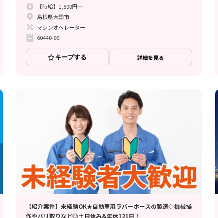
【時給】1,500円～
島根県大田市
マシンオペレーター
60440-00
キープする
詳細を見る
【紹介案件】未経験OK★自動車用ラバーホースの製造◇機械操
作やバリ取りなど◎土日休み&年休121日！