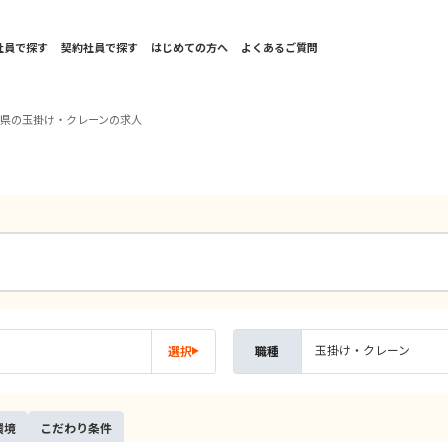
社員で探す
契約社員で探す
はじめての方へ
よくあるご質問
山県の玉掛け・クレーンの求人
玉掛け・クレーン
選択
職種
環境
こだ
わり
条件