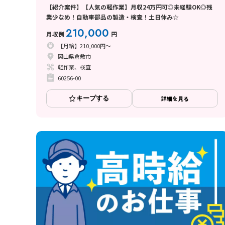
【紹介案件】【人気の軽作業】月収24万円可◎未経験OK◎残
業少なめ！自動車部品の製造・検査！土日休み☆
210,000
月収例
円
【月給】210,000円～
岡山県倉敷市
軽作業、検査
60256-00
キープする
詳細を見る