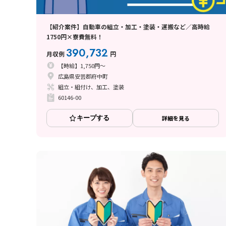
【紹介案件】自動車の組立・加工・塗装・運搬など／高時給
1750円×寮費無料！
390,732
月収例
円
【時給】1,750円～
広島県安芸郡府中町
組立・組付け、加工、塗装
60146-00
キープする
詳細を見る