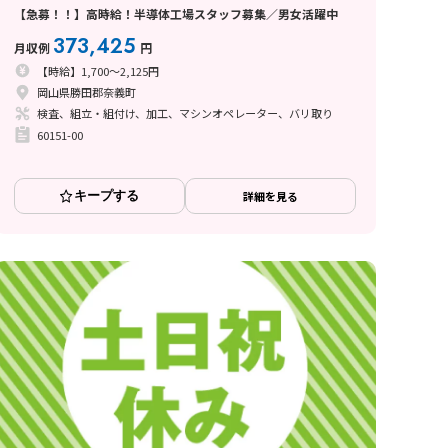
【急募！！】高時給！半導体工場スタッフ募集／男女活躍中
373,425
月収例
円
【時給】1,700～2,125円
岡山県勝田郡奈義町
検査、組立・組付け、加工、マシンオペレーター、バリ取り
60151-00
キープする
詳細を見る