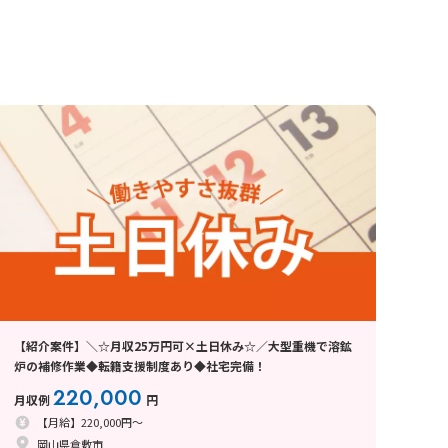
【紹介案件】＼☆月収25万円可×土日休み☆／大型重機で溶鉱
炉の補修作業◆転籍支援制度あり◆社宅完備！
220,000
月収例
円
【月給】220,000円～
岡山県倉敷市