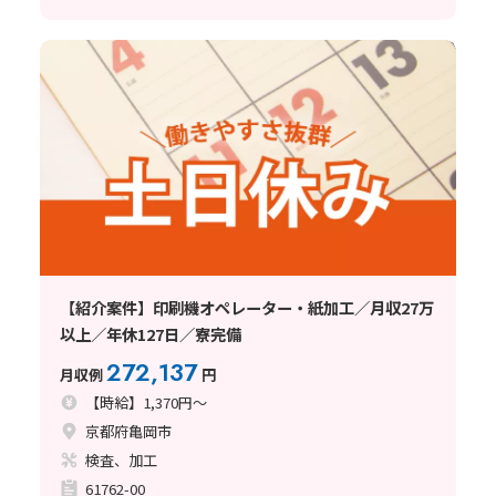
【紹介案件】印刷機オペレーター・紙加工／月収27万
以上／年休127日／寮完備
272,137
月収例
円
【時給】1,370円～
京都府亀岡市
検査、加工
61762-00