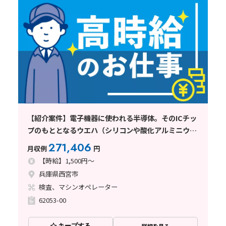
【紹介案件】電子機器に使われる半導体。そのICチッ
プのもととなるウエハ（シリコンや酸化アルミニウム
製）の製造機械オペレーター
271,406
月収例
円
【時給】1,500円～
兵庫県西宮市
検査、マシンオペレーター
62053-00
キープする
詳細を見る