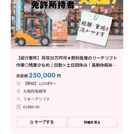
【紹介案件】月収25万円可★飲料倉庫のリーチリフト
作業◎残業少なめ♪日勤×土日祝休み！長期休暇あり
☆
250,000
月収例
円
【時給】1,550円～
大阪府高槻市
フォークリフト
61488-00
キープする
詳細を見る