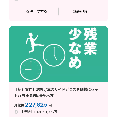
キープする
詳細を見る
【紹介案件】3交代/車のサイドガラスを機械にセッ
ト/1日7h勤務/祝金75万
227,825
月収例
円
【時給】1,420～1,775円