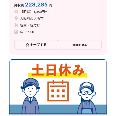
業
228,285
月収例
円
【時給】1,350円～
大阪府東大阪市
組立・組付け
62062-00
キープする
詳細を見る