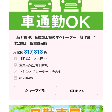
【紹介案件】金属加工機のオペレーター／軽作業／年
休128日／個室寮完備
317,813
月収例
円
【時給】1,500円～
滋賀県蒲生郡日野町
マシンオペレーター、その他
61788-00
キープする
詳細を見る