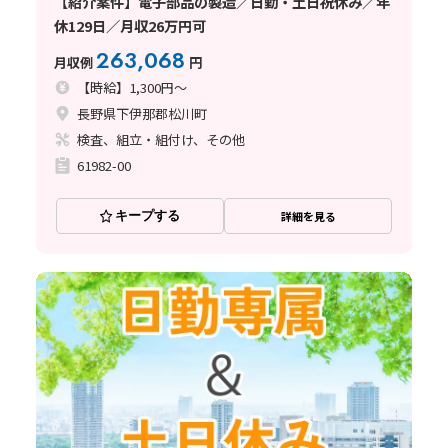
【紹介案件】電子部品の製造／日勤・土日祝休み／年
休129日／月収26万円可
263,068
月収例
円
【時給】1,300円～
長野県下伊那郡松川町
検査、組立・組付け、その他
61982-00
キープする
詳細を見る