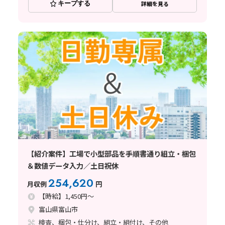
キープする
詳細を見る
【紹介案件】工場で小型部品を手順書通り組立・梱包
＆数値データ入力／土日祝休
254,620
月収例
円
【時給】1,450円～
富山県富山市
検査、梱包・仕分け、組立・組付け、その他