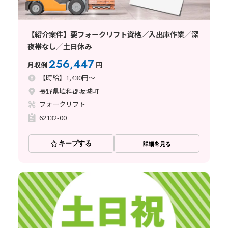
【紹介案件】要フォークリフト資格／入出庫作業／深
夜帯なし／土日休み
256,447
月収例
円
【時給】1,430円～
長野県埴科郡坂城町
フォークリフト
62132-00
キープする
詳細を見る