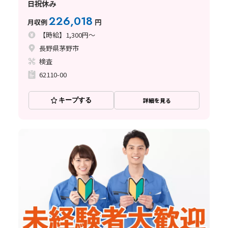
日祝休み
226,018
月収例
円
【時給】1,300円～
長野県茅野市
検査
62110-00
キープする
詳細を見る