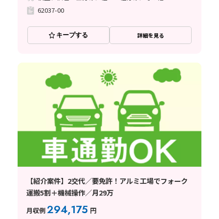
62037-00
キープする
詳細を見る
【紹介案件】2交代／要免許！アルミ工場でフォーク
運搬5割＋機械操作／月29万
294,175
月収例
円