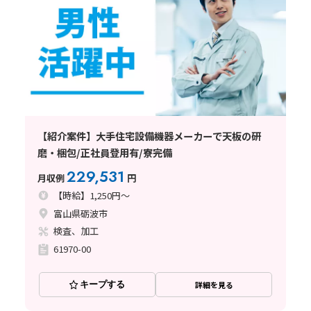
【紹介案件】大手住宅設備機器メーカーで天板の研
磨・梱包/正社員登用有/寮完備
229,531
月収例
円
【時給】1,250円～
富山県砺波市
検査、加工
61970-00
キープする
詳細を見る