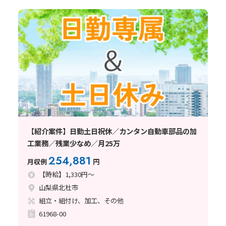
【紹介案件】日勤土日祝休／カンタン自動車部品の加
工業務／残業少なめ／月25万
254,881
月収例
円
【時給】1,330円～
山梨県北杜市
組立・組付け、加工、その他
61968-00