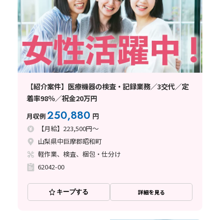
【紹介案件】医療機器の検査・記録業務／3交代／定
着率98％／祝金20万円
250,880
月収例
円
【月給】223,500円～
山梨県中巨摩郡昭和町
軽作業、検査、梱包・仕分け
62042-00
キープする
詳細を見る