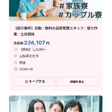
【紹介案件】日勤／飲料の品質管理スタッフ／座り作
業／土日祝休
236,107
月収例
円
【時給】1,250円～
山梨県北杜市
検査
62084-00
キープする
詳細を見る