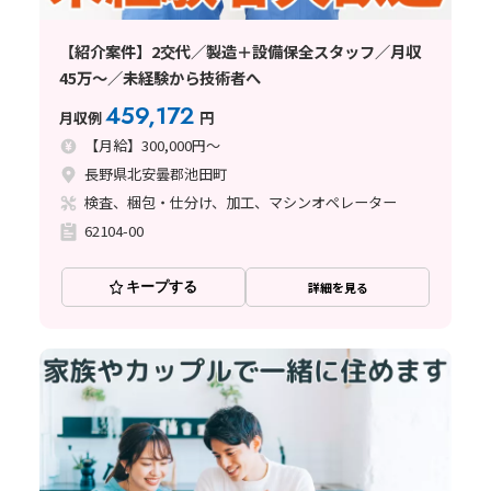
【紹介案件】2交代／製造＋設備保全スタッフ／月収
45万～／未経験から技術者へ
459,172
月収例
円
【月給】300,000円～
長野県北安曇郡池田町
検査、梱包・仕分け、加工、マシンオペレーター
62104-00
キープする
詳細を見る