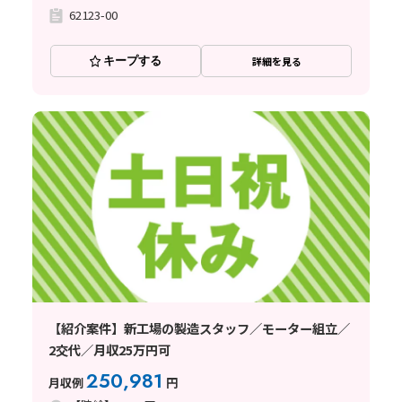
62123-00
キープする
詳細を見る
【紹介案件】新工場の製造スタッフ／モーター組立／
2交代／月収25万円可
250,981
月収例
円