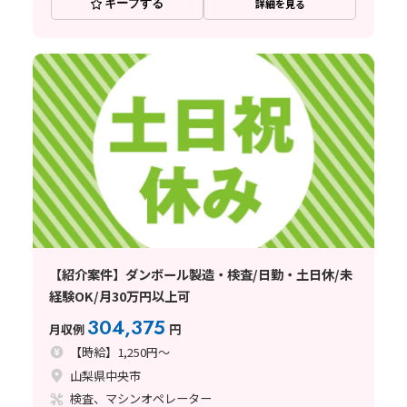
キープする
詳細を見る
【紹介案件】ダンボール製造・検査/日勤・土日休/未
経験OK/月30万円以上可
304,375
月収例
円
【時給】1,250円～
山梨県中央市
検査、マシンオペレーター