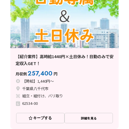
【紹介案件】高時給1440円×土日休み！日勤のみで安
定収入GET！
257,400
月収例
円
【時給】1,440円～
千葉県八千代市
組立・組付け、バリ取り
62534-00
キープする
詳細を見る