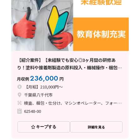
【紹介案件】【未経験でも安心◎3ヶ月間の研修あ
り！塗料や接着剤製造の原料投入・機械操作・梱包】
月給21万円/3交替/千葉県八千代市/土日休み/寮完備/
236,000
月収例
円
フォークリフトの資格取得支援制度
【月給】210,000円～
千葉県八千代市
検査、梱包・仕分け、マシンオペレーター、フォークリフト、塗装
62548-00
キープする
詳細を見る