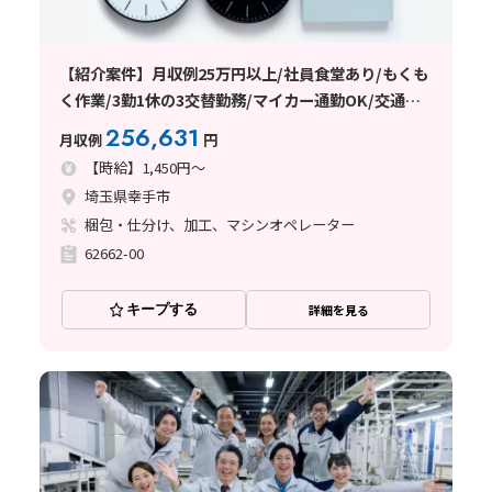
【紹介案件】月収例25万円以上/社員食堂あり/もくも
く作業/3勤1休の3交替勤務/マイカー通勤OK/交通費
支給あり/日払い・週払い制度あり
256,631
月収例
円
【時給】1,450円～
埼玉県幸手市
梱包・仕分け、加工、マシンオペレーター
62662-00
キープする
詳細を見る