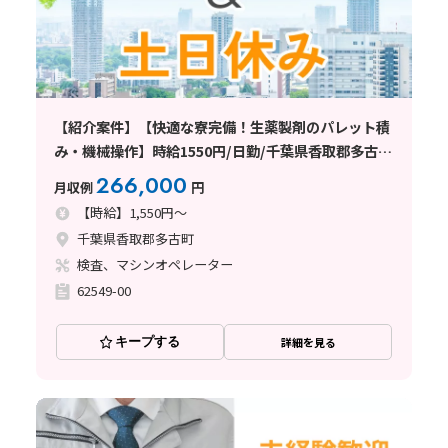
【紹介案件】【快適な寮完備！生薬製剤のパレット積
み・機械操作】時給1550円/日勤/千葉県香取郡多古
町/土日祝休み/空調完備/未経験OK/残業少なめ/住み
266,000
月収例
円
込みWORKも大歓迎です
【時給】1,550円～
千葉県香取郡多古町
検査、マシンオペレーター
62549-00
キープする
詳細を見る