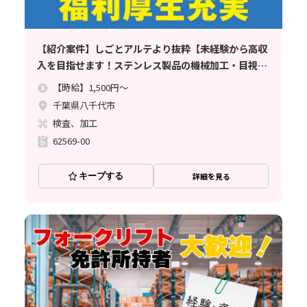
【紹介案件】しごとアルテより抜粋【未経験から高収
入を目指せます！ステンレス製品の機械加工・目視検
査など】時給1500円//寮完備/土日休み/月収例33.7万
【時給】1,500円～
円でしっかり稼げる♪
千葉県八千代市
検査、加工
62569-00
キープする
詳細を見る