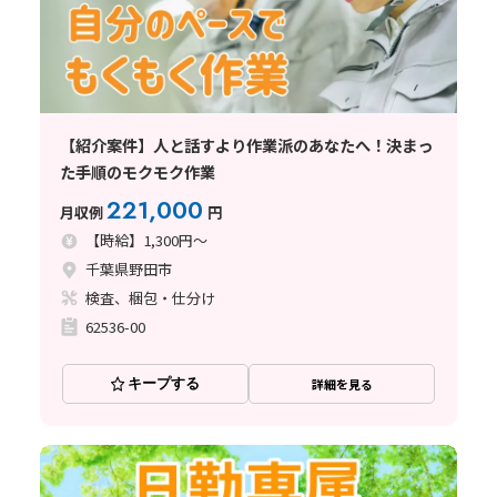
【紹介案件】人と話すより作業派のあなたへ！決まっ
た手順のモクモク作業
221,000
月収例
円
【時給】1,300円～
千葉県野田市
検査、梱包・仕分け
62536-00
キープする
詳細を見る