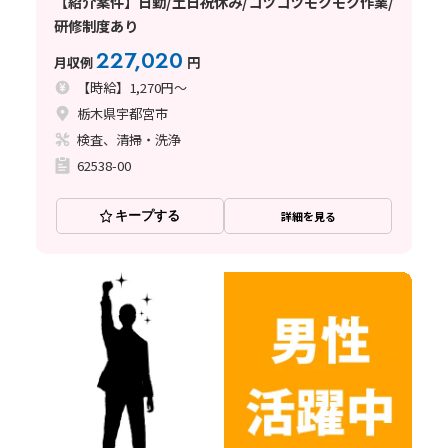
【紹介案件】日勤/土日祝休み/コツコツモクモク作業/
研修制度あり
227,020
月収例
円
【時給】1,270円～
栃木県宇都宮市
検査、清掃・洗浄
62538-00
キープする
詳細を見る