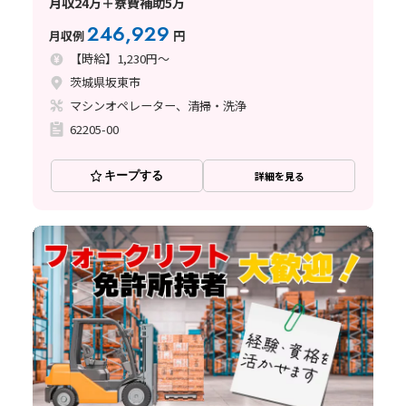
月収24万＋寮費補助5万
246,929
月収例
円
【時給】1,230円～
茨城県坂東市
マシンオペレーター、清掃・洗浄
62205-00
キープする
詳細を見る