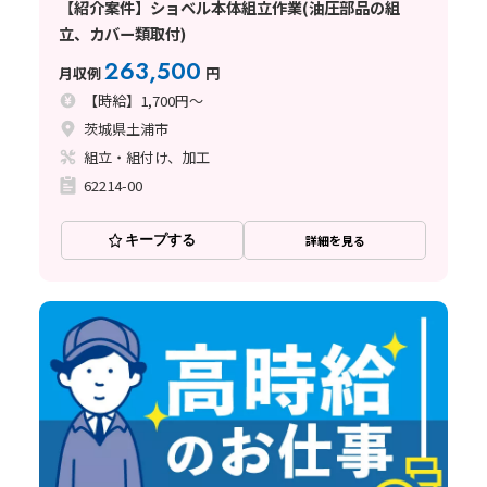
【紹介案件】ショベル本体組立作業(油圧部品の組
立、カバー類取付)
263,500
月収例
円
【時給】1,700円～
茨城県土浦市
組立・組付け、加工
62214-00
キープする
詳細を見る