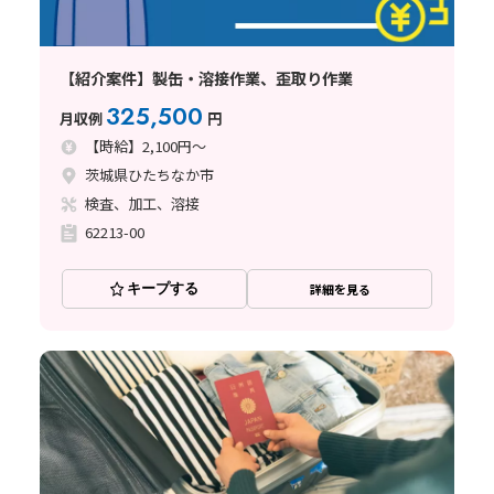
【紹介案件】製缶・溶接作業、歪取り作業
325,500
月収例
円
【時給】2,100円～
茨城県ひたちなか市
検査、加工、溶接
62213-00
キープする
詳細を見る