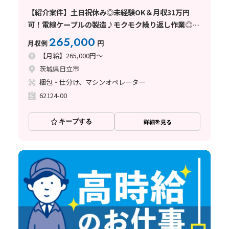
【紹介案件】土日祝休み◎未経験OK＆月収31万円
可！電線ケーブルの製造♪モクモク繰り返し作業◎社
宅費全額補助
265,000
月収例
円
【月給】265,000円～
茨城県日立市
梱包・仕分け、マシンオペレーター
62124-00
キープする
詳細を見る