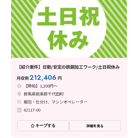
【紹介案件】日勤/安定の鉄鋼加工ワーク/土日祝休み
212,406
月収例
円
【時給】1,200円～
群馬県邑楽郡千代田町
梱包・仕分け、マシンオペレーター
62117-00
キープする
詳細を見る