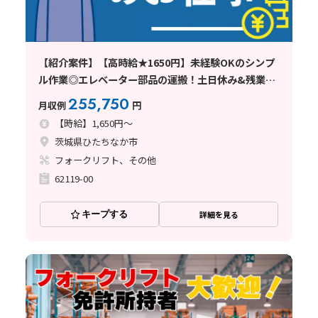
【紹介案件】【高時給★1650円】未経験OKのシンプ
ル作業◎エレベーター部品の運搬！土日休み&残業少
なめ♪
255,750
月収例
円
【時給】1,650円～
茨城県ひたちなか市
フォークリフト、その他
62119-00
キープする
詳細を見る