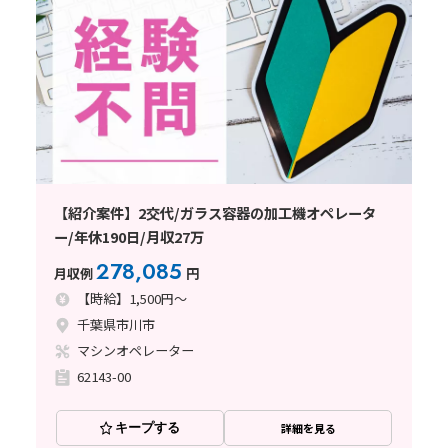
【紹介案件】2交代/ガラス容器の加工機オペレータ
ー/年休190日/月収27万
278,085
月収例
円
【時給】1,500円～
千葉県市川市
マシンオペレーター
62143-00
キープする
詳細を見る