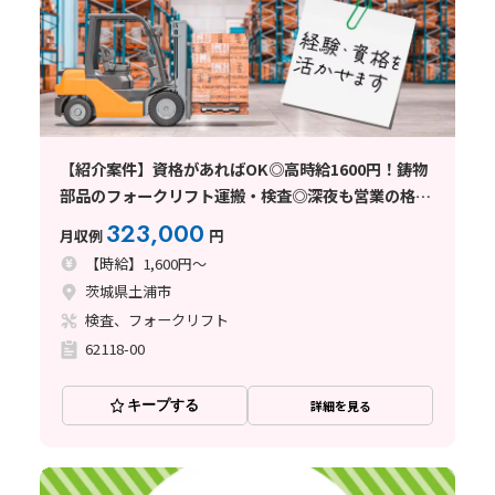
【紹介案件】資格があればOK◎高時給1600円！鋳物
部品のフォークリフト運搬・検査◎深夜も営業の格安
食堂アリ☆土日休み＋長期休暇あり！
323,000
月収例
円
【時給】1,600円～
茨城県土浦市
検査、フォークリフト
62118-00
キープする
詳細を見る