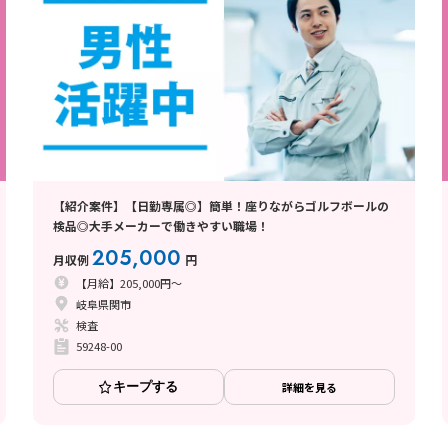
【紹介案件】【日勤専属◎】簡単！座りながらゴルフボールの
検品◎大手メーカーで働きやすい職場！
205,000
月収例
円
【月給】205,000円～
岐阜県関市
検査
59248-00
キープする
詳細を見る