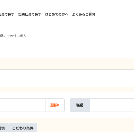
社員で探す
契約社員で探す
はじめての方へ
よくあるご質問
阜県のその他の求人
選択
職種
環境
こだ
わり
条件