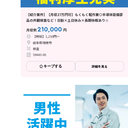
【紹介案件】【月収27万円可】もくもく軽作業◎半導体設備部
品の外観検査など！日勤×土日休み×長期休暇あり☆
210,000
月収例
円
【時給】1,250円～
岐阜県瑞穂市
検査
59445-00
キープする
詳細を見る