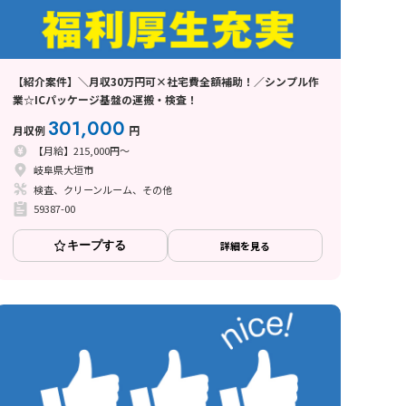
【紹介案件】＼月収30万円可×社宅費全額補助！／シンプル作
業☆ICパッケージ基盤の運搬・検査！
301,000
月収例
円
【月給】215,000円～
岐阜県大垣市
検査、クリーンルーム、その他
59387-00
キープする
詳細を見る