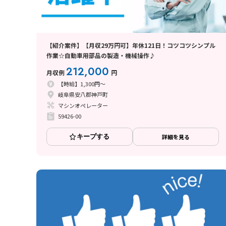
【紹介案件】【月収29万円可】年休121日！コツコツシンプル
作業☆自動車用部品の製造・機械操作♪
212,000
月収例
円
【時給】1,300円～
岐阜県安八郡神戸町
マシンオペレーター
59426-00
キープする
詳細を見る