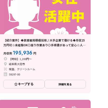
【紹介案件】◆直接雇用積極採用♪大手企業で働ける◆月収25
万円可☆未経験OK◎座り作業あり◎手順書があって安心☆人気
の軽作業☆電子部品の検査
195,936
月収例
円
【時給】1,200円～
岐阜県大垣市
検査、クリーンルーム
59297-00
キープする
詳細を見る