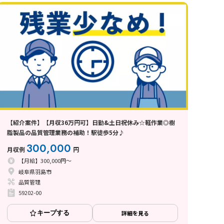
【紹介案件】【月収36万円可】日勤&土日祝休み☆軽作業◎樹
脂製品の品質管理業務の補助！駅徒歩5分♪
300,000
月収例
円
【月給】300,000円～
岐阜県羽島市
品質管理
59202-00
キープする
詳細を見る