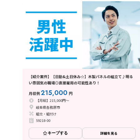
【紹介案件】【日勤&土日休み☆】木製パネルの組立て♪明る
い雰囲気の職場◎直接雇用の可能性あり！
215,000
月収例
円
【月給】215,000円～
岐阜県各務原市
組立・組付け
59218-00
キープする
詳細を見る