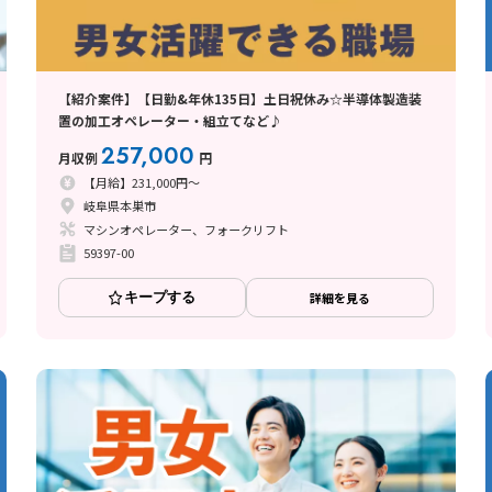
【紹介案件】【日勤&年休135日】土日祝休み☆半導体製造装
置の加工オペレーター・組立てなど♪
257,000
月収例
円
【月給】231,000円～
岐阜県本巣市
マシンオペレーター、フォークリフト
59397-00
キープする
詳細を見る