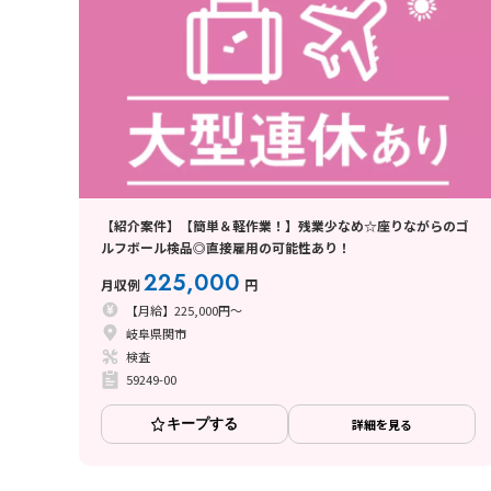
【紹介案件】【簡単＆軽作業！】残業少なめ☆座りながらのゴ
ルフボール検品◎直接雇用の可能性あり！
225,000
月収例
円
【月給】225,000円～
岐阜県関市
検査
59249-00
キープする
詳細を見る