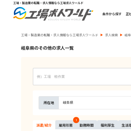
工場・製造業の転職・求人情報なら工場求人ワールド
条件から探す
正
工場・製造業の転職・求人情報なら工場求人ワールド
求人検索
岐
岐阜県のその他の求人一覧
岐阜県
所在地
1
派遣/
紹介
雇用
形態
勤務
時間
福利
厚生
生活