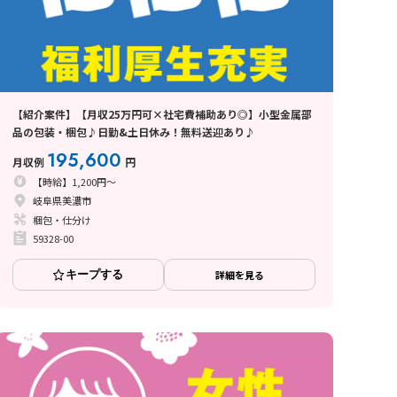
【紹介案件】【月収25万円可×社宅費補助あり◎】小型金属部
品の包装・梱包♪日勤&土日休み！無料送迎あり♪
195,600
月収例
円
【時給】1,200円～
岐阜県美濃市
梱包・仕分け
59328-00
キープする
詳細を見る