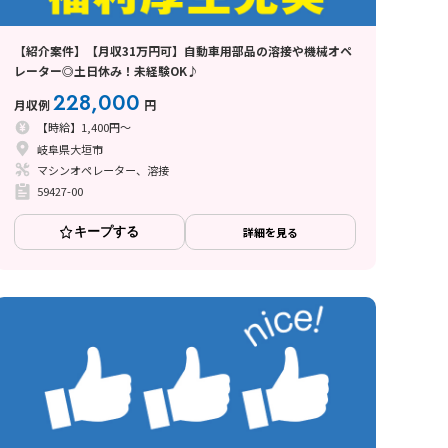
【紹介案件】【月収31万円可】自動車用部品の溶接や機械オペ
レーター◎土日休み！未経験OK♪
228,000
月収例
円
【時給】1,400円～
岐阜県大垣市
マシンオペレーター、溶接
59427-00
キープする
詳細を見る