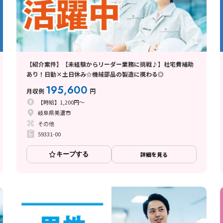
【紹介案件】【未経験からリーダー業務に挑戦♪】社宅費補助
あり！日勤×土日休み☆機械部品の製造に携わる◎
195,600
月収例
円
【時給】1,200円～
岐阜県美濃市
その他
59331-00
キープする
詳細を見る