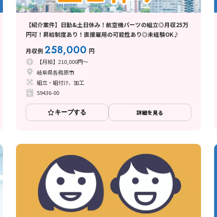
【紹介案件】日勤&土日休み！航空機パーツの組立◎月収25万
円可！昇給制度あり！直接雇用の可能性あり◎未経験OK♪
258,000
月収例
円
【月給】210,000円～
岐阜県各務原市
組立・組付け、加工
59436-00
キープする
詳細を見る