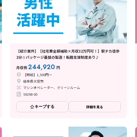
【紹介案件】【社宅費全額補助×月収32万円可！】駅チカ徒歩
2分☆パッケージ基盤の製造！転籍支援制度あり♪
244,920
月収例
円
【時給】1,500円～
岐阜県大垣市
マシンオペレーター、クリーンルーム
59298-00
キープする
詳細を見る