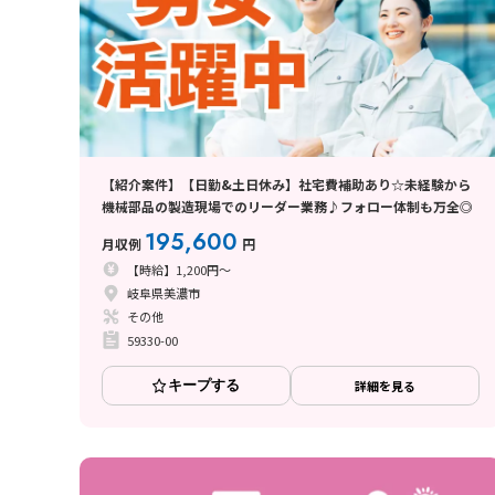
【紹介案件】【日勤&土日休み】社宅費補助あり☆未経験から
機械部品の製造現場でのリーダー業務♪フォロー体制も万全◎
195,600
月収例
円
【時給】1,200円～
岐阜県美濃市
その他
59330-00
キープする
詳細を見る