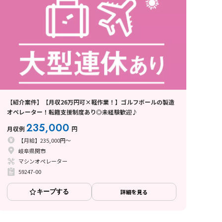
【紹介案件】【月収26万円可×軽作業！】ゴルフボールの製造
オペレーター！転籍支援制度あり◎未経験歓迎♪
235,000
月収例
円
【月給】235,000円～
岐阜県関市
マシンオペレーター
59247-00
キープする
詳細を見る