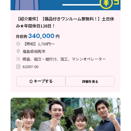
【紹介案件】【備品付きワンルーム寮無料！】土日休
み★年間休日128日！
340,000
月収例
円
【時給】1,700円～
福島県相馬市
検査、組立・組付け、加工、マシンオペレーター
61097-00
キープする
詳細を見る