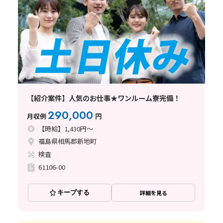
【紹介案件】人気のお仕事★ワンルーム寮完備！
290,000
月収例
円
【時給】1,430円～
福島県相馬郡新地町
検査
61106-00
キープする
詳細を見る