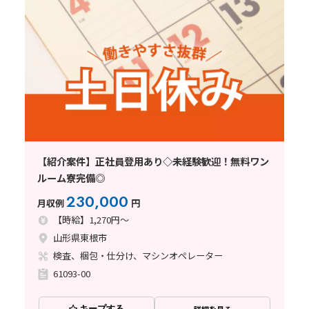
【紹介案件】正社員登用あり◇未経験歓迎！無料ワン
ルーム寮完備◎
230,000
月収例
円
【時給】1,270円～
山形県東根市
検査、梱包・仕分け、マシンオペレーター
61093-00
キープする
詳細を見る