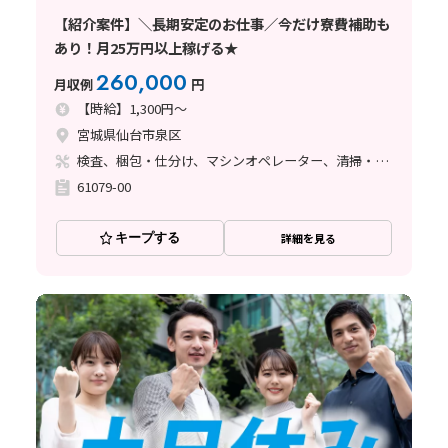
【紹介案件】＼長期安定のお仕事／今だけ寮費補助も
あり！月25万円以上稼げる★
260,000
月収例
円
【時給】1,300円～
宮城県仙台市泉区
検査、梱包・仕分け、マシンオペレーター、清掃・洗浄
61079-00
キープする
詳細を見る