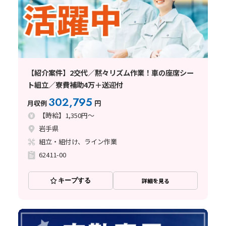
【紹介案件】2交代／黙々リズム作業！車の座席シー
ト組立／寮費補助4万＋送迎付
302,795
月収例
円
【時給】1,350円～
岩手県
組立・組付け、ライン作業
62411-00
キープする
詳細を見る