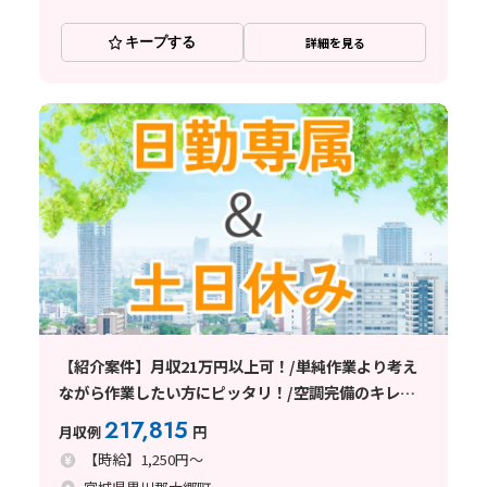
キープする
詳細を見る
【紹介案件】月収21万円以上可！/単純作業より考え
ながら作業したい方にピッタリ！/空調完備のキレイ
で快適な職場環境♪
217,815
月収例
円
【時給】1,250円～