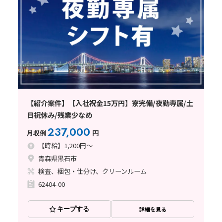
【紹介案件】【入社祝金15万円】寮完備/夜勤専属/土
日祝休み/残業少なめ
237,000
月収例
円
【時給】1,200円～
青森県黒石市
検査、梱包・仕分け、クリーンルーム
62404-00
キープする
詳細を見る