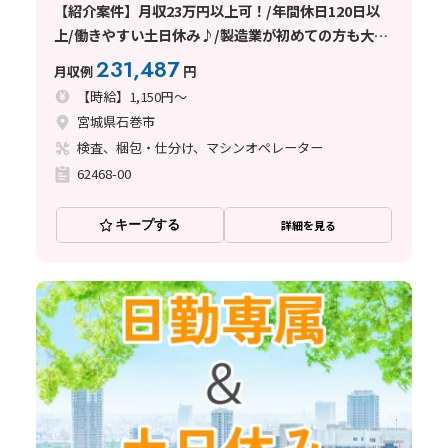
【紹介案件】月収23万円以上可！/年間休日120日以
上/働きやすい土日休み♪/製造業が初めての方も大歓
迎です★
231,487
月収例
円
【時給】1,150円～
宮城県石巻市
検査、梱包・仕分け、マシンオペレーター
62468-00
キープする
詳細を見る