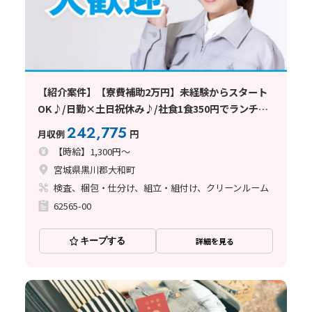
【紹介案件】【寮費補助2万円】未経験からスタート
OK♪/日勤×土日祝休み♪/社食1食350円でランチ節
約
242,775
月収例
円
【時給】1,300円～
宮城県黒川郡大和町
検査、梱包・仕分け、組立・組付け、クリーンルーム
62565-00
キープする
詳細を見る