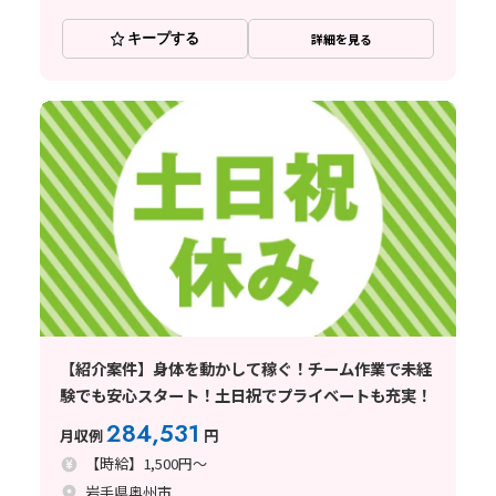
キープする
詳細を見る
【紹介案件】身体を動かして稼ぐ！チーム作業で未経
験でも安心スタート！土日祝でプライベートも充実！
284,531
月収例
円
【時給】1,500円～
岩手県奥州市