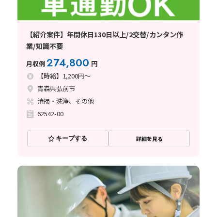
【紹介案件】年間休日130日以上/2交替/カンタン作
業/知識不要
274,800
月収例
円
【時給】1,200円～
青森県弘前市
清掃・洗浄、その他
62542-00
キープする
詳細を見る