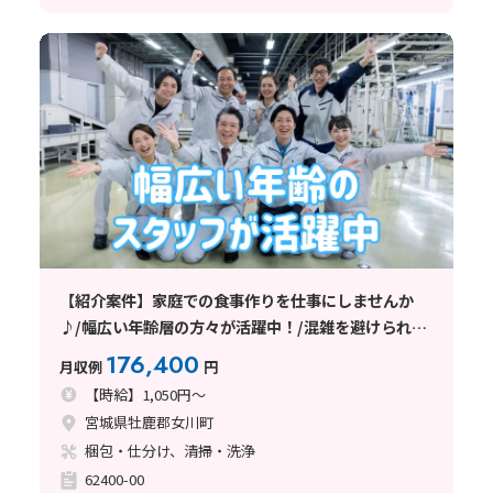
【紹介案件】家庭での食事作りを仕事にしませんか
♪/幅広い年齢層の方々が活躍中！/混雑を避けられる
シフト休日制
176,400
月収例
円
【時給】1,050円～
宮城県牡鹿郡女川町
梱包・仕分け、清掃・洗浄
62400-00