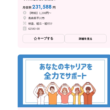
231,588
月収例
円
【時給】1,200円～
青森県平川市
検査、組立・組付け
62543-00
キープする
詳細を見る