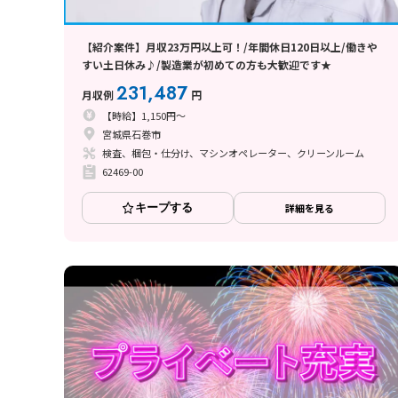
【紹介案件】月収23万円以上可！/年間休日120日以上/働きや
すい土日休み♪/製造業が初めての方も大歓迎です★
231,487
月収例
円
【時給】1,150円～
宮城県石巻市
検査、梱包・仕分け、マシンオペレーター、クリーンルーム
62469-00
キープする
詳細を見る