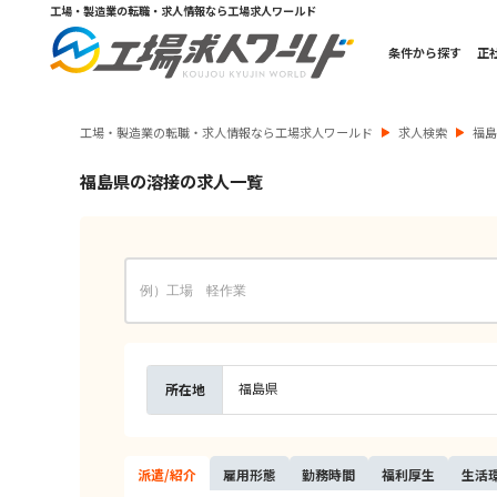
工場・製造業の転職・求人情報なら工場求人ワールド
条件から探す
正
工場・製造業の転職・求人情報なら工場求人ワールド
求人検索
福
福島県の溶接の求人一覧
福島県
所在地
派遣/
紹介
雇用
形態
勤務
時間
福利
厚生
生活