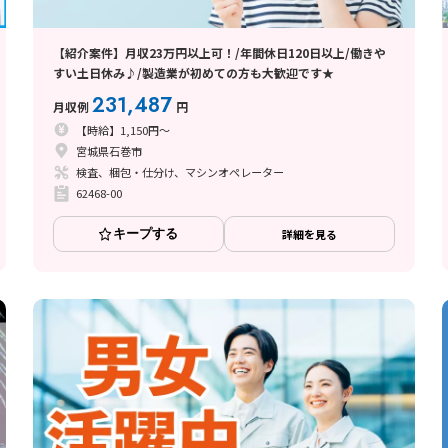
【紹介案件】月収23万円以上可！/年間休日120日以上/働きや
すい土日休み♪/製造業が初めての方も大歓迎です★
231,487
月収例
円
【時給】1,150円～
宮城県石巻市
検査、梱包・仕分け、マシンオペレーター
62468-00
キープする
詳細を見る