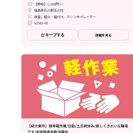
【時給】1,300円～
福島県石川郡玉川村
検査、組立・組付け、マシンオペレーター
62562-00
キープする
詳細を見る
【紹介案件】簡単軽作業/日勤/土日祝休み/新しくきれいな職場
です/未経験者多数活躍中