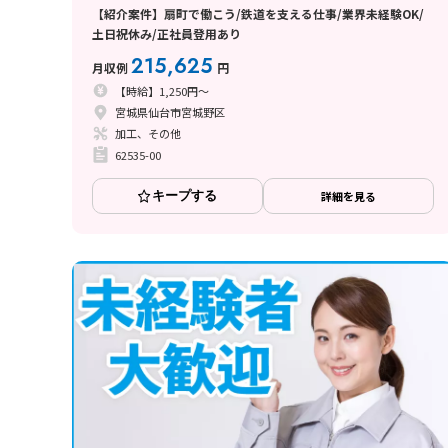
【紹介案件】扇町で働こう/鉄道を支える仕事/業界未経験OK/
土日祝休み/正社員登用あり
215,625
月収例
円
【時給】1,250円～
宮城県仙台市宮城野区
加工、その他
62535-00
キープする
詳細を見る