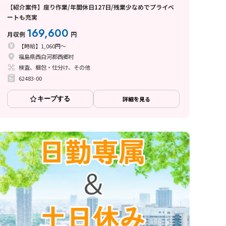
【紹介案件】座り作業/年間休日127日/残業少なめでプライベ
ートも充実
169,600
月収例
円
【時給】1,060円～
福島県西白河郡西郷村
検査、梱包・仕分け、その他
62483-00
キープする
詳細を見る