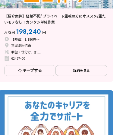
【紹介案件】経験不問/ プライベート重視の方にオススメ/重た
いモノなし！カンタン単純作業
198,240
月収例
円
【時給】1,180円～
宮城県岩沼市
梱包・仕分け、加工
62467-00
キープする
詳細を見る