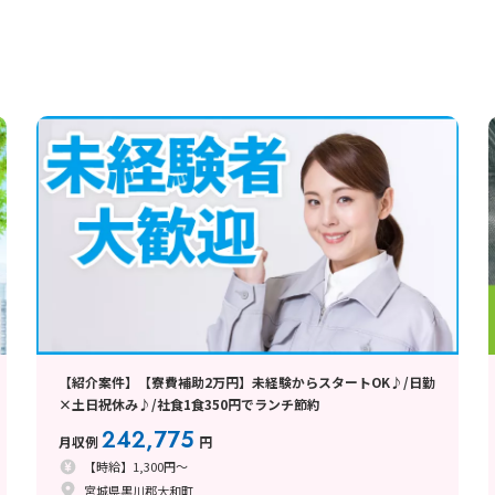
【紹介案件】【寮費補助2万円】未経験からスタートOK♪/日勤
×土日祝休み♪/社食1食350円でランチ節約
242,775
月収例
円
【時給】1,300円～
宮城県黒川郡大和町