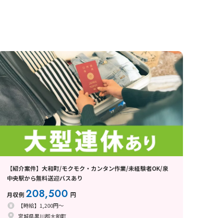
【紹介案件】大和町/モクモク・カンタン作業/未経験者OK/泉
中央駅から無料送迎バスあり
208,500
月収例
円
【時給】1,200円～
宮城県黒川郡大和町