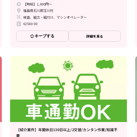
【時給】1,400円～
福島県石川郡玉川村
検査、組立・組付け、マシンオペレーター
62560-00
キープする
詳細を見る
【紹介案件】年間休日130日以上/2交替/カンタン作業/知識不
要