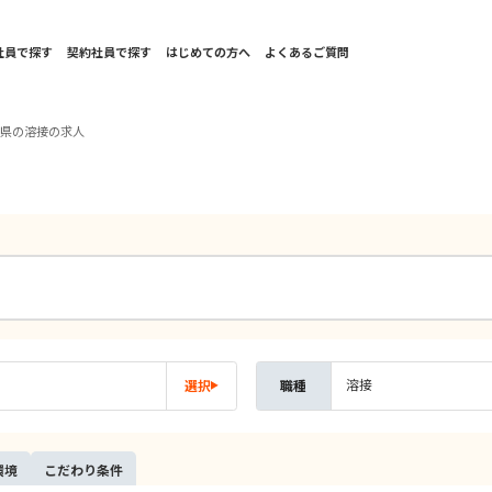
社員で探す
契約社員で探す
はじめての方へ
よくあるご質問
島県の溶接の求人
溶接
選択
職種
環境
こだ
わり
条件