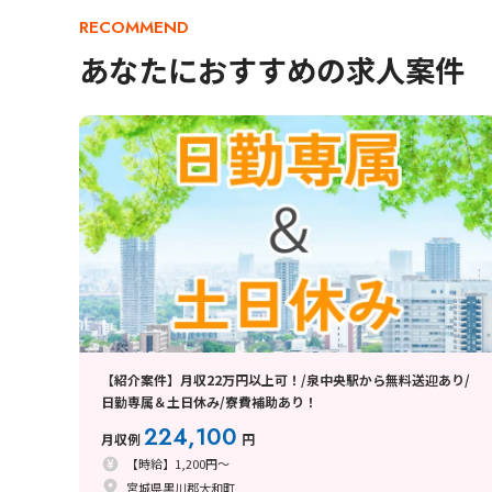
RECOMMEND
あなたにおすすめの求人案件
【紹介案件】月収22万円以上可！/泉中央駅から無料送迎あり/
日勤専属＆土日休み/寮費補助あり！
224,100
月収例
円
【時給】1,200円～
宮城県黒川郡大和町