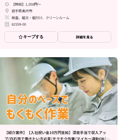
【時給】1,050円～
岩手県奥州市
検査、組立・組付け、クリーンルーム
62559-00
キープする
詳細を見る
【紹介案件】【入社祝い金10万円支給】深夜手当で収入アッ
プ/白石市で働きたい方必見/モクモク作業/マイカー通勤OK/重